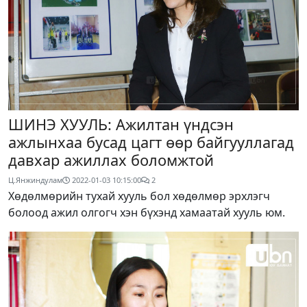
ШИНЭ ХУУЛЬ: Ажилтан үндсэн
ажлынхаа бусад цагт өөр байгууллагад
давхар ажиллах боломжтой
Ц.Янжиндулам
2022-01-03 10:15:00
2
Хөдөлмөрийн тухай хууль бол хөдөлмөр эрхлэгч
болоод ажил олгогч хэн бүхэнд хамаатай хууль юм.