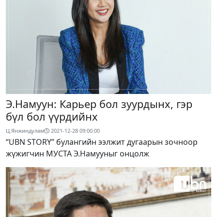
Э.Намуун: Карьер бол зуурдынх, гэр
бүл бол үүрдийнх
Ц.Янжиндулам
2021-12-28 09:00:00
“UBN STORY” булангийн ээлжит дугаарын зочноор
жүжигчин МУСТА Э.Намууныг онцолж