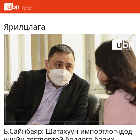
Ярилцлага
Б.Сайнбаяр: Шатахуун импортлогчдод
үнийн тогтвортой бодлого барих