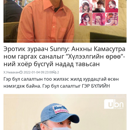
Эротик зураач Sunny: Анхны Камасутра
ном гаргах саналыг “Хүлээлгийн өрөө“-
ний хоёр бүсгүй надад тавьсан
Х.Умаахан
2022-01-04 09:23:00
2
Гэр бүл салалтын тоо жилээс жилд хурдацтай өсөн
нэмэгдэж байна. Гэр бүл салалтыг ГЭР БҮЛИЙН