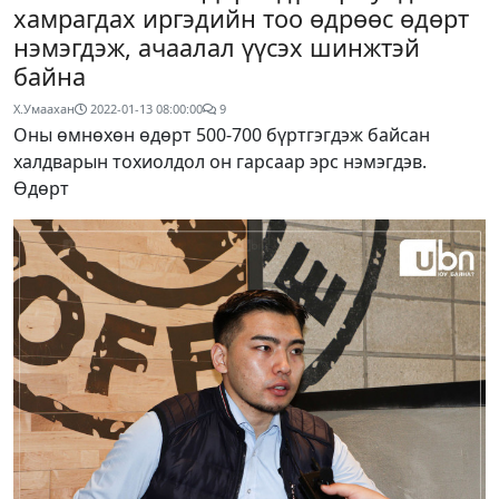
хамрагдах иргэдийн тоо өдрөөс өдөрт
нэмэгдэж, ачаалал үүсэх шинжтэй
байна
Х.Умаахан
2022-01-13 08:00:00
9
Оны өмнөхөн өдөрт 500-700 бүртгэгдэж байсан
халдварын тохиолдол он гарсаар эрс нэмэгдэв.
Өдөрт