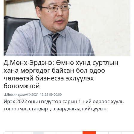
Д.Мөнх-Эрдэнэ: Өмнө хүнд суртлын
хана мөргөдөг байсан бол одоо
чөлөөтэй бизнесээ эхлүүлэх
боломжтой
Ц.Янжиндулам
2021-12-23 09:00:00
Ирэх 2022 оны нэгдүгээр сарын 1-ний өдрөөс хууль
тогтоомж, стандарт, шаардлагад нийцүүлэн,