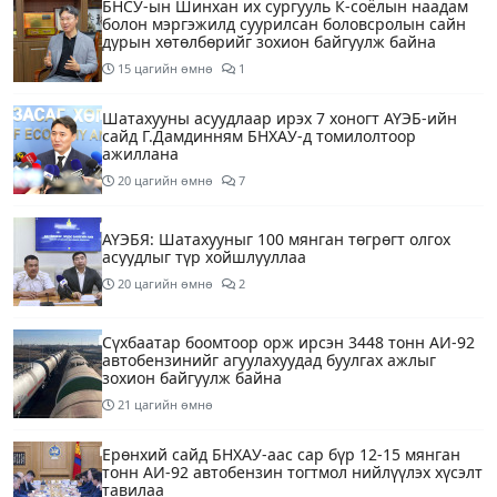
БНСУ-ын Шинхан их сургууль К-соёлын наадам
болон мэргэжилд суурилсан боловсролын сайн
дурын хөтөлбөрийг зохион байгуулж байна
15 цагийн өмнө
1
Шатахууны асуудлаар ирэх 7 хоногт АҮЭБ-ийн
сайд Г.Дамдинням БНХАУ-д томилолтоор
ажиллана
20 цагийн өмнө
7
АҮЭБЯ: Шатахууныг 100 мянган төгрөгт олгох
асуудлыг түр хойшлууллаа
20 цагийн өмнө
2
Сүхбаатар боомтоор орж ирсэн 3448 тонн АИ-92
автобензинийг агуулахуудад буулгах ажлыг
зохион байгуулж байна
21 цагийн өмнө
Ерөнхий сайд БНХАУ-аас сар бүр 12-15 мянган
тонн АИ-92 автобензин тогтмол нийлүүлэх хүсэлт
тавилаа