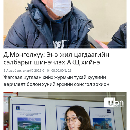
Д.Монголхүү: Энэ жил цагдаагийн
салбарыг шинэчлэх АКЦ хийнэ
Б.Амарбаясгалан
2022-01-04 08:00:00
26
Жагсаал цуглаан хийх журмын тухай хуулийн
өөрчлөлт болон хүний эрхийн сонсгол зохион