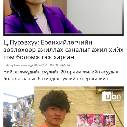
Ц.Пүрэвхүү: Ерөнхийлөгчийн
зөвлөхөөр ажиллах саналыг ажил хийх
том боломж гэж харсан
Б.Амарбаясгалан
2022-01-10 08:30:00
14
Нийслэлчүүдийн сүүлийн 20 орчим жилийн асуудал
болох агаарын бохирдол сүүлийн хоёр жилийн