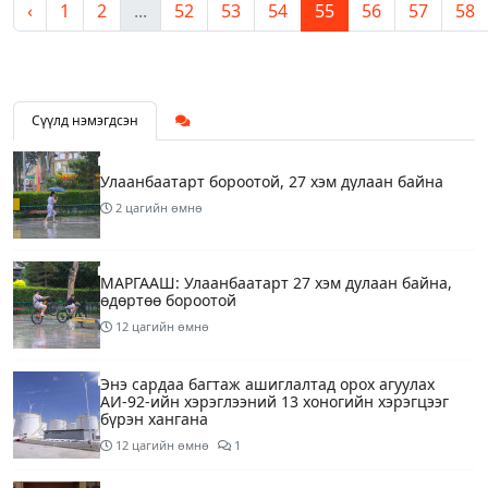
‹
1
2
...
52
53
54
55
56
57
58
Сүүлд нэмэгдсэн
Улаанбаатарт бороотой, 27 хэм дулаан байна
2 цагийн өмнө
МАРГААШ: Улаанбаатарт 27 хэм дулаан байна,
өдөртөө бороотой
12 цагийн өмнө
Энэ сардаа багтаж ашиглалтад орох агуулах
АИ-92-ийн хэрэглээний 13 хоногийн хэрэгцээг
бүрэн хангана
12 цагийн өмнө
1