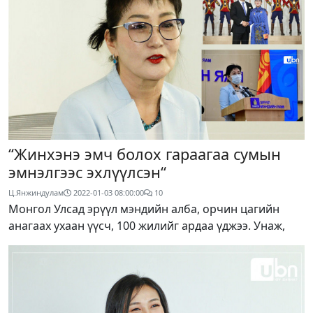
“Жинхэнэ эмч болох гараагаа сумын
эмнэлгээс эхлүүлсэн“
Ц.Янжиндулам
2022-01-03 08:00:00
10
Монгол Улсад эрүүл мэндийн алба, орчин цагийн
анагаах ухаан үүсч, 100 жилийг ардаа үджээ. Унаж,