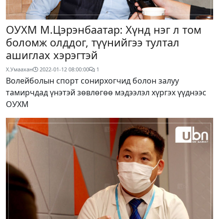
ОУХМ М.Цэрэнбаатар: Хүнд нэг л том
боломж олддог, түүнийгээ тултал
ашиглах хэрэгтэй
Х.Умаахан
2022-01-12 08:00:00
1
Волейболын спорт сонирхогчид болон залуу
тамирчдад үнэтэй зөвлөгөө мэдээлэл хүргэх үүднээс
ОУХМ