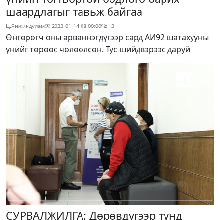
шаардлагыг тавьж байгаа
Ц.Янжиндулам
2022-01-14 08:00:00
12
Өнгөрөгч оны арваннэгдүгээр сард АИ92 шатахууны
үнийг төрөөс чөлөөлсөн. Тус шийдвэрээс даруй
СУРВАЛЖИЛГА: Дөрөвдүгээр тунд