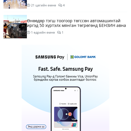
21 цагийн өмнө
4
Өнөөдөр тэгш тоогоор төгссөн автомашинтай
иргэд 50 хүртэлх мянган төгрөгөнд БЕНЗИН авна
1 өдрийн өмнө
1
Өнөөдөр” Аавуудын баяр”-ын өдөр
1 өдрийн өмнө
Улаанбаатарт 31 хэм дулаан байна
1 өдрийн өмнө
МАРГААШ: Улаанбаатарт 31 хэм дулаан байна
1 өдрийн өмнө