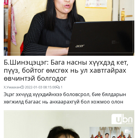
Б.Шинэцэцэг: Бага насны хүүхдэд кет,
пүүз, бойтог өмсгөх нь ул хавтгайрах
өвчинтэй болгодог
Х.Умаахан
2022-01-03 08:15:00
1
Эцэг эхчүүд хүүхдийнхээ боловсрол, бие бялдарын
хөгжилд багаас нь анхаарахгүй бол хожмоо олон