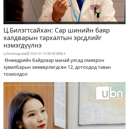
Ц.Билэгтсайхан: Сар шинийн баяр
халдварын тархалтын эрсдлийг
нэмэгдүүлнэ
Ц.Янжиндулам
2022-01-10 08:30:00
9
​ Өнөөдрийн байдлаар манай улсад омикрон
хувилбарын зөөвөрлөгдсөн 12, дотоодод таван
тохиолдол