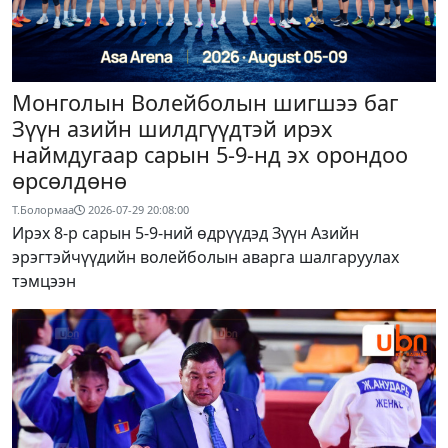
Монголын Волейболын шигшээ баг
Зүүн азийн шилдгүүдтэй ирэх
наймдугаар сарын 5-9-нд эх орондоо
өрсөлдөнө
Т.Болормаа
2026-07-29 20:08:00
Ирэх 8-р сарын 5-9-ний өдрүүдэд Зүүн Азийн
эрэгтэйчүүдийн волейболын аварга шалгаруулах
тэмцээн