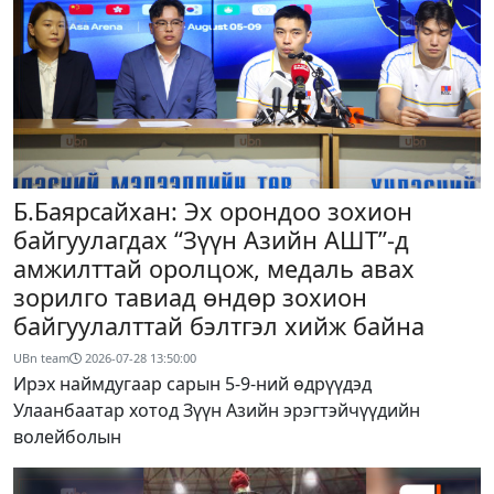
Б.Баярсайхан: Эх орондоо зохион
байгуулагдах “Зүүн Азийн АШТ”-д
амжилттай оролцож, медаль авах
зорилго тавиад өндөр зохион
байгуулалттай бэлтгэл хийж байна
UBn team
2026-07-28 13:50:00
Ирэх наймдугаар сарын 5-9-ний өдрүүдэд
Улаанбаатар хотод Зүүн Азийн эрэгтэйчүүдийн
волейболын