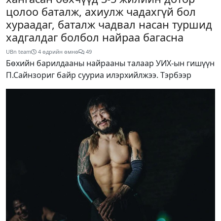
цолоо баталж, ахиулж чадахгүй бол
хураадаг, баталж чадвал насан туршид
хадгалдаг болбол найраа багасна
UBn team
4 өдрийн өмнө
49
Бөхийн барилдааны найрааны талаар УИХ-ын гишүүн
П.Сайнзориг байр сууриа илэрхийлжээ. Тэрбээр