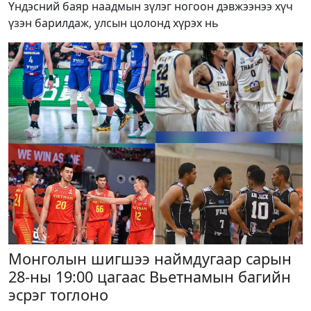
Үндэсний баяр наадмын зүлэг ногоон дэвжээнээ хүч
үзэн барилдаж, улсын цолонд хүрэх нь
Монголын шигшээ наймдугаар сарын
28-ны 19:00 цагаас Вьетнамын багийн
эсрэг тоглоно