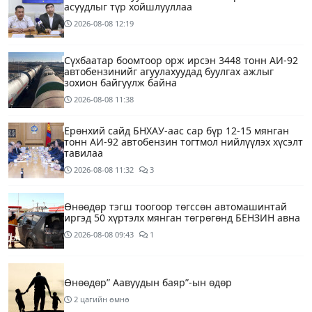
асуудлыг түр хойшлууллаа
2026-08-08
12:19
Сүхбаатар боомтоор орж ирсэн 3448 тонн АИ-92
автобензинийг агуулахуудад буулгах ажлыг
зохион байгуулж байна
2026-08-08
11:38
Ерөнхий сайд БНХАУ-аас сар бүр 12-15 мянган
тонн АИ-92 автобензин тогтмол нийлүүлэх хүсэлт
тавилаа
2026-08-08
11:32
3
Өнөөдөр тэгш тоогоор төгссөн автомашинтай
иргэд 50 хүртэлх мянган төгрөгөнд БЕНЗИН авна
2026-08-08
09:43
1
Өнөөдөр” Аавуудын баяр”-ын өдөр
2 цагийн өмнө