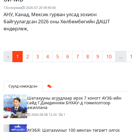
Т.Болормаа
2026-07-20 09:45:00
АНУ, Канад, Мексик гурван улсад зохион
байгуулагдсан 2026 оны Хөлбөмбөгийн ДАШТ
өндөрлөж,
‹
1
2
3
4
5
6
7
8
9
10
...
Сүүлд нэмэгдсэн
Шатахууны асуудлаар ирэх 7 хоногт АҮЭБ-ийн
сайд Г.Дамдинням БНХАУ-д томилолтоор
ажиллана
2026-08-08
12:24
1
АҮЭБЯ: Шатахууныг 100 мянган төгрөгт олгох