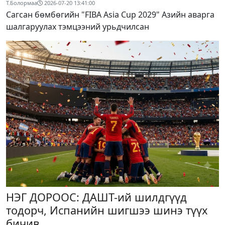
Т.Болормаа
2026-07-20 13:41:00
Сагсан бөмбөгийн "FIBA Asia Cup 2029" Азийн аварга
шалгаруулах тэмцээний урьдчилсан
НЭГ ДОРООС: ДАШТ-ий шилдгүүд
тодорч, Испанийн шигшээ шинэ түүх
бичив