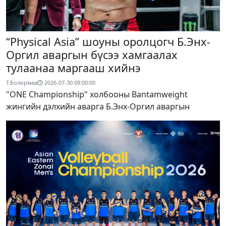
“Physical Asia” шоуны оролцогч Б.Энх-
Оргил аваргын бүсээ хамгаалах
тулаанаа маргааш хийнэ
Т.Болормаа
2026-07-30 09:00:00
"ONE Championship" холбооны Bantamweight
жингийн дэлхийн аварга Б.Энх-Оргил аваргын