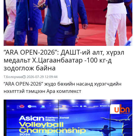
“ARA OPEN-2026”: ДАШТ-ий алт, хүрэл
медальт Х.Цагаанбаатар -100 кг-д
зодоглож байна
Т.Болормаа
2026-07-29 12:09:44
“ARA OPEN-2026” жүдо бөхийн насанд хүрэгчдийн
нээлттэй тэмцээн Ара комплекст