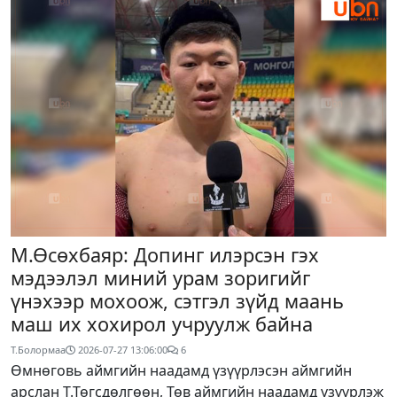
М.Өсөхбаяр: Допинг илэрсэн гэх
мэдээлэл миний урам зоригийг
үнэхээр мохоож, сэтгэл зүйд маань
маш их хохирол учруулж байна
Т.Болормаа
2026-07-27 13:06:00
6
Өмнөговь аймгийн наадамд үзүүрлэсэн аймгийн
арслан Т.Төгсдөлгөөн, Төв аймгийн наадамд үзүүрлэж