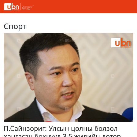
Спорт
П.Сайнзориг: Улсын цолны болзол
хангасан бөхчүүд 3-5 жилийн дотор