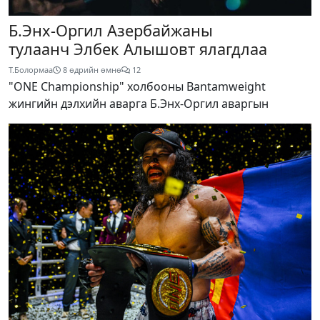
Б.Энх-Оргил Азербайжаны
тулаанч Элбек Алышовт ялагдлаа
Т.Болормаа
8 өдрийн өмнө
12
"ONE Championship" холбооны Bantamweight
жингийн дэлхийн аварга Б.Энх-Оргил аваргын