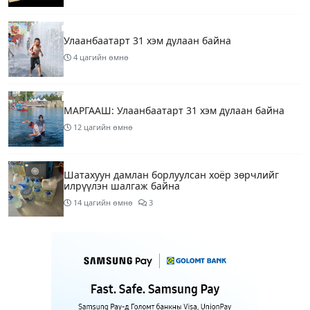
Улаанбаатарт 31 хэм дулаан байна
4 цагийн өмнө
МАРГААШ: Улаанбаатарт 31 хэм дулаан байна
12 цагийн өмнө
Шатахуун дамлан борлуулсан хоёр зөрчлийг
илрүүлэн шалгаж байна
14 цагийн өмнө
3
Энэ сарын 9-13-ныг хүртэлх цаг агаарын
урьдчилсан төлөв
16 цагийн өмнө
Шатахуун дамлаж байгаа асуудалд ТЕГ-аас