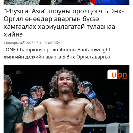
“Physical Asia” шоуны оролцогч Б.Энх-
Оргил өнөөдөр аваргын бүсээ
хамгаалах хариуцлагатай тулаанаа
хийнэ
Т.Болормаа
2026-07-31 09:00:00
2
"ONE Championship" холбооны Bantamweight
жингийн дэлхийн аварга Б.Энх-Оргил аваргын