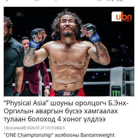
“Physical Asia” шоуны оролцогч Б.Энх-
Оргилын аваргын бүсээ хамгаалах
тулаан болоход 4 хоног үлдлээ
Т.Болормаа
2026-07-27 12:17:00
5
"ONE Championship" холбооны Bantamweight