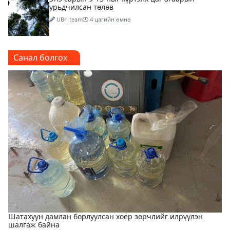
урьдчилсан төлөв
UBn team
4 цагийн өмнө
Шатахуун дамлаж байгаа асуудалд ТЕГ-аас
Санал болгох
холбогдох мэдээллийн дагуу шалгалтын
ажиллагааг эрчимжүүлж байна
UBn team
7 цагийн өмнө
6
Аялал жуулчлалын компанийн автомашинуудыг
ШТС-ууд хязгаарлалтгүйгээр шатахуун олгох
боломжоор хангана
UBn team
7 цагийн өмнө
Н.Шинэцэцэгийг хохироосон гэх хэргийг шүүхэд
шилжүүлжээ
UBn team
7 цагийн өмнө
3
АҮЭБЯ: Шатахууныг 50 мянган төгрөгт олгож
байгааг 100 мянга болгож нэмэгдүүлэхээр
Шатахуун дамлан борлуулсан хоёр зөрчлийг илрүүлэн
ажиллаж байна
шалгаж байна