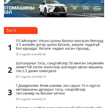
Топ 5
П.Сайнзориг: Улсын цолны болзол хангасан бөхчүүд
1
3-5 жилийн дотор цолоо баталж, ахиулж чадахгүй
бол хураадаг, баталж чадвал насан туршид
хадгалдаг болбол найраа багасна
3 өдрийн өмнө
48
Шатахууныг тэгш, сондгойгоор 50 мянган төгрөгийн
2
лимиттэй олгож эхэлснээр шатахуун авсан машины
тоо 2.5 дахин нэмэгджээ
2 өдрийн өмнө
18
Г.Дамдинням: Өнөө шөнөөс энэ сарын 15-н хүртэл
3
автомашины дугаарыг тэгш, сондгойгоор
төгссөнөөр нь бензин олгоно
4 өдрийн өмнө
34
Барилгын салбар үүсэж хөгжсөний 100 жилийн ойн