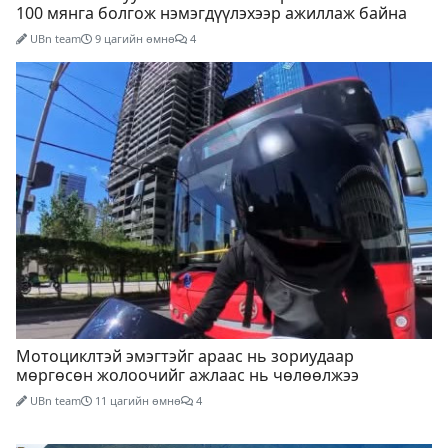
100 мянга болгож нэмэгдүүлэхээр ажиллаж байна
UBn team
9 цагийн өмнө
4
Мотоциклтэй эмэгтэйг араас нь зориудаар
мөргөсөн жолоочийг ажлаас нь чөлөөлжээ
UBn team
11 цагийн өмнө
4