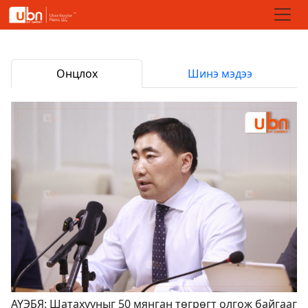
Онцлох
Шинэ мэдээ
АҮЭБЯ: Шатахууныг 50 мянган төгрөгт олгож байгааг