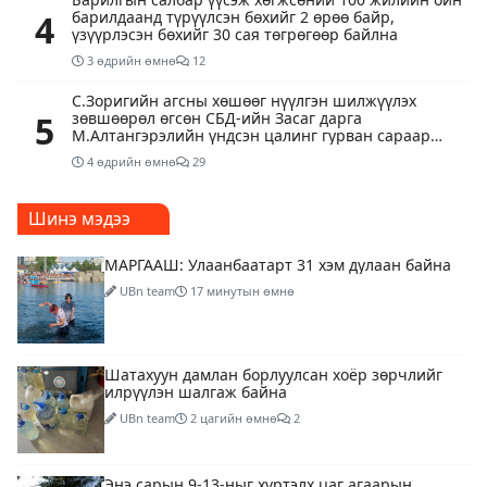
4
барилдаанд түрүүлсэн бөхийг 2 өрөө байр,
үзүүрлэсэн бөхийг 30 сая төгрөгөөр байлна
3 өдрийн өмнө
12
С.Зоригийн агсны хөшөөг нүүлгэн шилжүүлэх
5
зөвшөөрөл өгсөн СБД-ийн Засаг дарга
М.Алтангэрэлийн үндсэн цалинг гурван сараар
хасах шийтгэл ногдуулжээ
4 өдрийн өмнө
29
Шинэ мэдээ
МАРГААШ: Улаанбаатарт 31 хэм дулаан байна
UBn team
17 минутын өмнө
Шатахуун дамлан борлуулсан хоёр зөрчлийг
илрүүлэн шалгаж байна
UBn team
2 цагийн өмнө
2
Энэ сарын 9-13-ныг хүртэлх цаг агаарын