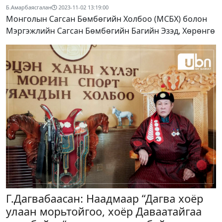
Б.Амарбаясгалан
2023-11-02 13:19:00
Монголын Сагсан Бөмбөгийн Холбоо (МСБХ) болон
Мэргэжлийн Сагсан Бөмбөгийн Багийн Эзэд, Хөрөнгө
Г.Дагвабаасан: Наадмаар “Дагва хоёр
улаан морьтойгоо, хоёр Даваатайгаа