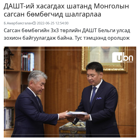
ДАШТ-ий хасагдах шатанд Монголын
сагсан бөмбөгчид шалгарлаа
Б.Амарбаясгалан
2022-06-25 12:54:00
Сагсан бөмбөгийн 3x3 төрлийн ДАШТ Бельги улсад
зохион байгуулагдаж байна. Тус тэмцээнд оролцож