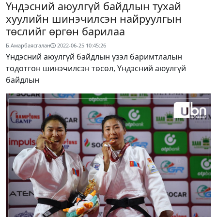
Үндэсний аюулгүй байдлын тухай
хуулийн шинэчилсэн найруулгын
төслийг өргөн барилаа
Б.Амарбаясгалан
2022-06-25 10:45:26
Үндэсний аюулгүй байдлын үзэл баримтлалын
тодотгон шинэчилсэн төсөл, Үндэсний аюулгүй
байдлын