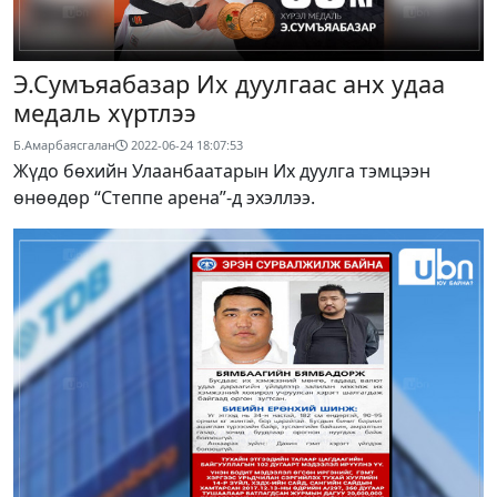
Э.Сумъяабазар Их дуулгаас анх удаа
медаль хүртлээ
Б.Амарбаясгалан
2022-06-24 18:07:53
Жүдо бөхийн Улаанбаатарын Их дуулга тэмцээн
өнөөдөр “Степпе арена”-д эхэллээ.