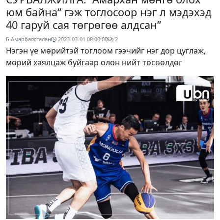
юм байна“ гэж тоглосоор нэг л мэдэхэд
40 гаруй сая төгрөгөө алдсан“
Б.Амарбаясгалан
2023-03-01 08:00:00
2
Нэгэн үе мөрийтэй тоглоом гээчийг нэг дор цуглаж,
мөрий хаялцаж буйгаар олон нийт төсөөлдөг