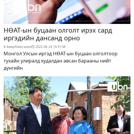
НӨАТ-ын буцаан олголт ирэх сард
иргэдийн дансанд орно
Б.Амарбаясгалан
2022-06-24 14:31:08
Монгол Улсын иргэд НӨАТ-ын буцаан олголтоор
тухайн улиралд худалдан авсан барааны нийт
дүнгийн