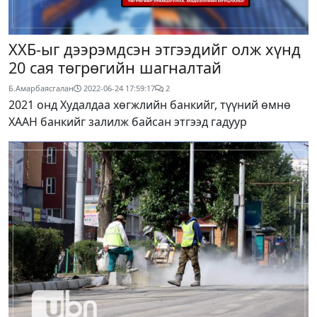
ХХБ-ыг дээрэмдсэн этгээдийг олж хүнд
20 сая төгрөгийн шагналтай
Б.Амарбаясгалан
2022-06-24 17:59:17
2
2021 онд Худалдаа хөгжлийн банкийг, түүний өмнө
ХААН банкийг залилж байсан этгээд гадуур