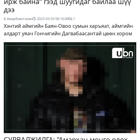
ирж байна“ гээд шуугидаг байлаа шүү
дээ
Б.Амарбаясгалан
2023-03-03 08:10:00
1
Хэнтий аймгийн Баян-Овоо сумын харъяат, аймгийн
алдарт уяач Гончигийн Дагвабаасантай цөөн хором
СУРВАЛЖИЛГА: “Амархан мөнгө олох