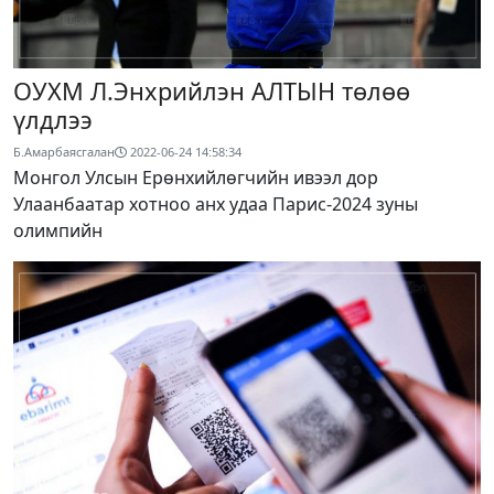
ОУХМ Л.Энхрийлэн АЛТЫН төлөө
үлдлээ
Б.Амарбаясгалан
2022-06-24 14:58:34
Монгол Улсын Ерөнхийлөгчийн ивээл дор
Улаанбаатар хотноо анх удаа Парис-2024 зуны
олимпийн