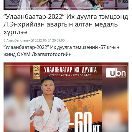
“Улаанбаатар-2022” Их дуулга тэмцээнд
Л.Энхрийлэн аваргын алтан медаль
хүртлээ
Б.Амарбаясгалан
2022-06-24 20:09:00
“Улаанбаатар-2022” Их дуулга тэмцээний -57 кг-ын
жинд ОУХМ Лхагватогоогийн