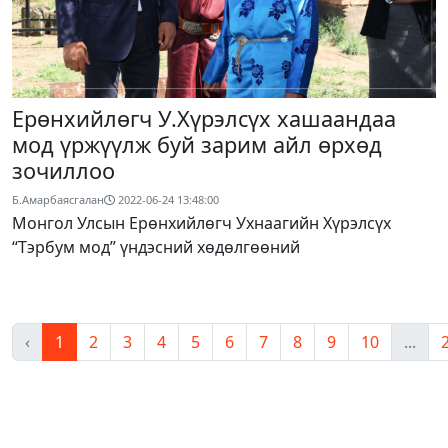
Ерөнхийлөгч У.Хүрэлсүх хашаандаа
мод үржүүлж буй зарим айл өрхөд
зочиллоо
Б.Амарбаясгалан
2022-06-24 13:48:00
Монгол Улсын Ерөнхийлөгч Ухнаагийн Хүрэлсүх
“Тэрбум мод” үндэсний хөдөлгөөний
‹
1
2
3
4
5
6
7
8
9
10
...