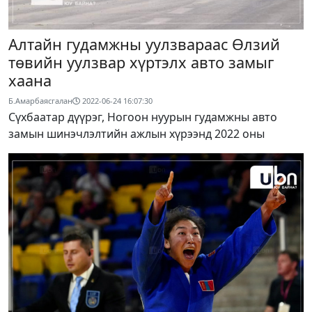
Алтайн гудамжны уулзвараас Өлзий
төвийн уулзвар хүртэлх авто замыг
хаана
Б.Амарбаясгалан
2022-06-24 16:07:30
Сүхбаатар дүүрэг, Ногоон нуурын гудамжны авто
замын шинэчлэлтийн ажлын хүрээнд 2022 оны