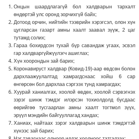
Онцын шаардлагагүй бол халдварын тархалт
өндөртэй улс оронд зорчихгүй байх;
Дотоод орчин, нийтийн тээврийн хэрэгсэл, олон хүн
цугларсан газарт амны хаалт заавал зүүж, 2 цаг
тутамд солих;
Гараа бохирдсон тухай бүр савандаж угаах, эсвэл
гар халдваргүйжүүлэгч ашиглах;
Хүн хоорондын зай барих;
Коронавируст халдвар (Ковид-19)-аар өвдсөн болон
дархлаажуулалтад хамрагдснаас хойш 6 сар
өнгөрсөн бол дархлаа сэргээх тунд хамрагдах;
Хуурай ханиалгах, хоолой өвдөх, хоолой сэрвэгнэх
зэрэг шинж тэмдэг илэрсэн тохиолдолд бусдаас
өөрийгөө тусгаарлан амны хаалт тогтмол зүүх,
эрүүл мэндийн байгууллагад хандах;
Ханиах, найтаах зэрэг халдварын шинж тэмдэгтэй
хүнээс зай барих;
Нэг тавагнаас олноор иддэг хоолноос татгалзах;