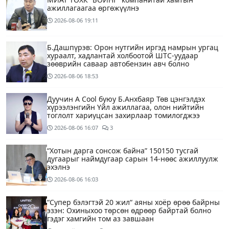
ажиллагаагаа өргөжүүлнэ
2026-08-06
19:11
Б.Дашпүрэв: Орон нутгийн иргэд намрын ургац
хураалт, хадлантай холбоотой ШТС-уудаар
зөөврийн саваар автобензин авч болно
2026-08-06
18:53
Дуучин A Cool буюу Б.Анхбаяр Төв цэнгэлдэх
хүрээлэнгийн Үйл ажиллагаа, олон нийтийн
тоглолт хариуцсан захирлаар томилогджээ
2026-08-06
16:07
3
“Хотын дарга сонсож байна” 150150 тусгай
дугаарыг наймдугаар сарын 14-нөөс ажиллуулж
эхэлнэ
2026-08-06
16:03
“Супер бэлэгтэй 20 жил“ аяны хоёр өрөө байрны
эзэн: Охиныхоо төрсөн өдрөөр байртай болно
гэдэг хамгийн том аз завшаан