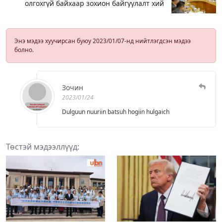
олгохгүй байхаар зохион байгуулалт хий
Энэ мэдээ хуучирсан буюу 2023/01/07-нд нийтлэгдсэн мэдээ
болно.
Зочин
2023/01/24
Dulguun nuuriin batsuh hogiin hulgaich
Төстэй мэдээллүүд: