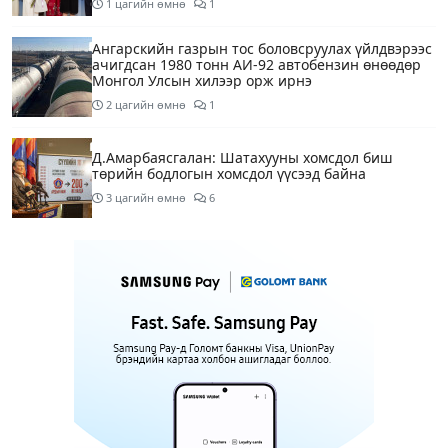
1 цагийн өмнө
1
Ангарскийн газрын тос боловсруулах үйлдвэрээс
ачигдсан 1980 тонн АИ-92 автобензин өнөөдөр
Монгол Улсын хилээр орж ирнэ
2 цагийн өмнө
1
Д.Амарбаясгалан: Шатахууны хомсдол биш
төрийн бодлогын хомсдол үүсээд байна
3 цагийн өмнө
6
Нэгдүгээр хорооллын арын замыг өнөөдөр орой
23:00 цагаас түр хааж, борооны ус зайлуулах
шугамын хөндлөн сэтэлгээ хийнэ
4 цагийн өмнө
1
Нэгдүгээр ангид элсэгчдийн бүртгэлийг энэ
сарын 17-ноос E-Mongolia системээр зохион
байгуулна
4 цагийн өмнө