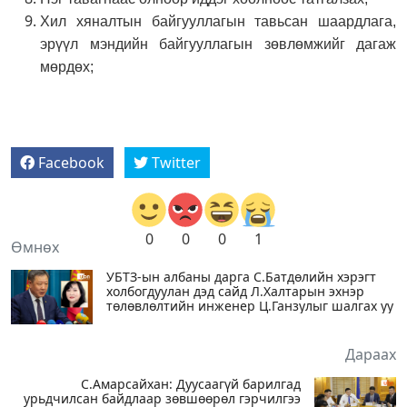
Хил хяналтын байгууллагын тавьсан шаардлага,
эрүүл мэндийн байгууллагын зөвлөмжийг дагаж
мөрдөх;
Facebook
Twitter
0
0
0
1
Өмнөх
УБТЗ-ын албаны дарга С.Батдөлийн хэрэгт
холбогдуулан дэд сайд Л.Халтарын эхнэр
төлөвлөлтийн инженер Ц.Ганзулыг шалгах уу
Дараах
С.Амарсайхан: Дуусаагүй барилгад
урьдчилсан байдлаар зөвшөөрөл гэрчилгээ