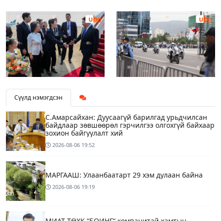
Сүүлд нэмэгдсэн
С.Амарсайхан: Дуусаагүй барилгад урьдчилсан
байдлаар зөвшөөрөл гэрчилгээ олгохгүй байхаар
зохион байгуулалт хий
2026-08-06
19:52
МАРГААШ: Улаанбаатарт 29 хэм дулаан байна
2026-08-06
19:19
МИАТ ТӨХК “БОИНГ“ компанитай хамтын