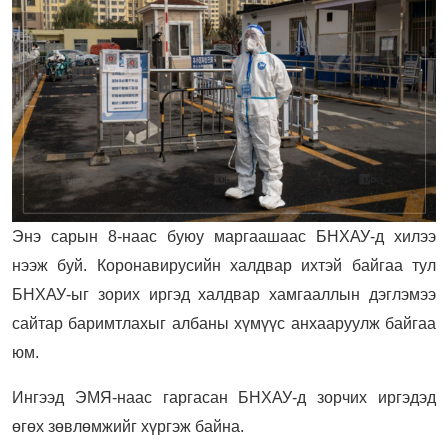
Энэ сарын 8-наас буюу маргаашаас БНХАУ-д хилээ
нээж буй. Коронавирусийн халдвар ихтэй байгаа тул
БНХАУ-ыг зорих иргэд халдвар хамгааллын дэглэмээ
сайтар баримтлахыг албаны хүмүүс анхааруулж байгаа
юм.
Ингээд ЭМЯ-наас гаргасан БНХАУ-д зорчих иргэдэд
өгөх зөвлөмжийг хүргэж байна.