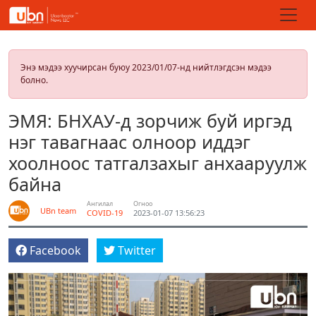
Энэ мэдээ хуучирсан буюу 2023/01/07-нд нийтлэгдсэн мэдээ
болно.
ЭМЯ: БНХАУ-д зорчиж буй иргэд
нэг тавагнаас олноор иддэг
хоолноос татгалзахыг анхааруулж
байна
Ангилал
Огноо
UBn team
COVID-19
2023-01-07 13:56:23
Facebook
Twitter