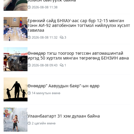
2026-08-08
11:38
Ерөнхий сайд БНХАУ-аас сар бүр 12-15 мянган
тонн АИ-92 автобензин тогтмол нийлүүлэх хүсэлт
тавилаа
2026-08-08
11:32
3
Өнөөдөр тэгш тоогоор төгссөн автомашинтай
иргэд 50 хүртэлх мянган төгрөгөнд БЕНЗИН авна
2026-08-08
09:43
1
Өнөөдөр” Аавуудын баяр”-ын өдөр
14 минутын өмнө
Улаанбаатарт 31 хэм дулаан байна
2 цагийн өмнө