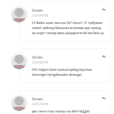
Зочин
2026/06/08
53 %ийн ашиг хаачсан бэ? Хоногт 15 тэрбумын
төлөлт хийгээд баялагаа өгсөнөөр ард түмэнд
юу очдог талаар ярих шаардлагатай юм биш үү.
Зочин
2026/06/08
OYU tolgoin hunii nuutsud ajildag bayrmaa
shorongiin horigdoluudiin devesger
Зочин
2026/06/08
рио тинто-гоос money-гоо АВЧ ЧАДДАГ