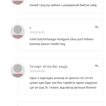
Хэний талд юу хийхээ ч ухаараагүй байгаа сайд
z
2026/06/09
icheh bulchirhauigui mungunii tuluu yuch hiihees
butshaa baisan nohdin neg
Та нарт итгэх бас хэцүү
2026/06/09
Одоо л харнадаа үнэхээр эх ороноо гэх сэтгэл
цохих зүрх бдаг юм бол тэрийгээ одоол харуулах
цаг үе шүү Эс тэгвээс ард иргэд оролцох болноо