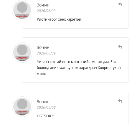
Зочин
2026/06/09
Риотинтоог хөөх хэрэгтэй.
Зочин
2026/06/09
Чи ч хэзээний өнгө мөнгөний амьтан даа. Чи
болоод авилгаас зугтаж харагдаач Хөөрцөг ухна
минь
Зочин
2026/06/08
OGTSOR.!!