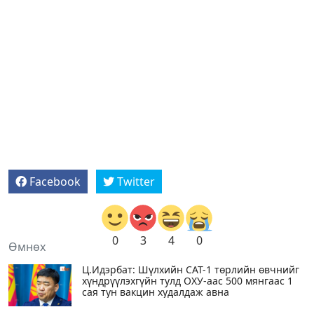
Facebook
Twitter
0
3
4
0
Өмнөх
Ц.Идэрбат: Шүлхийн САТ-1 төрлийн өвчнийг
хүндрүүлэхгүйн тулд ОХУ-аас 500 мянгаас 1
сая тун вакцин худалдаж авна