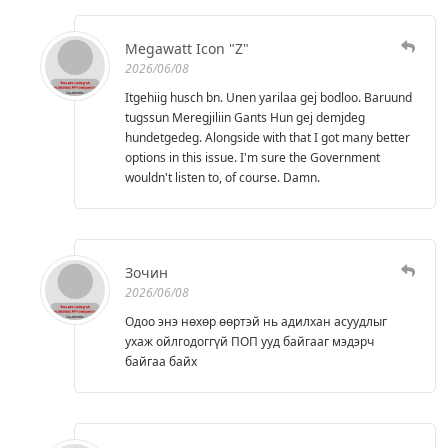
Megawatt Icon "Z"
2026/06/08
Itgehiig husch bn. Unen yarilaa gej bodloo. Baruund
tugssun Meregjiliin Gants Hun gej demjdeg
hundetgedeg. Alongside with that I got many better
options in this issue. I'm sure the Government
wouldn't listen to, of course. Damn.
Зочин
2026/06/08
Одоо энэ нөхөр өөртэй нь адилхан асуудлыг
ухаж ойлгодоггүй ПОП ууд байгааг мэдэрч
байгаа байх