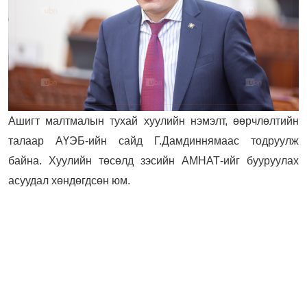
Ашигт малтмалын тухай хуулийн нэмэлт, өөрчлөлтийн
талаар АҮЭБ-ийн сайд Г.Дамдиннямаас тодруулж
байна. Хуулийн төсөлд зэсийн АМНАТ-ийг бууруулах
асуудал хөндөгдсөн юм.