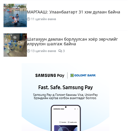
МАРГААШ: Улаанбаатарт 31 хэм дулаан байна
11 цагийн өмнө
Шатахуун дамлан борлуулсан хоёр зөрчлийг
илрүүлэн шалгаж байна
13 цагийн өмнө
3
Энэ сарын 9-13-ныг хүртэлх цаг агаарын
урьдчилсан төлөв
15 цагийн өмнө
Шатахуун дамлаж байгаа асуудалд ТЕГ-аас
холбогдох мэдээллийн дагуу шалгалтын
ажиллагааг эрчимжүүлж байна
18 цагийн өмнө
8
Аялал жуулчлалын компанийн автомашинуудыг
ШТС-ууд хязгаарлалтгүйгээр шатахуун олгох