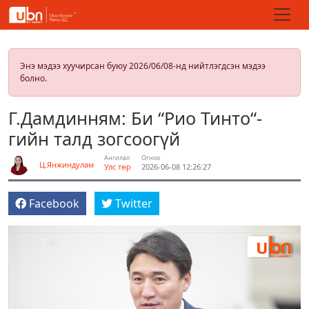
Энэ мэдээ хуучирсан буюу 2026/06/08-нд нийтлэгдсэн мэдээ
болно.
Г.Дамдинням: Би “Рио Тинто“-
гийн талд зогсоогүй
Ангилал
Огноо
Ц.Янжиндулам
Улс төр
2026-06-08 12:26:27
Facebook
Twitter