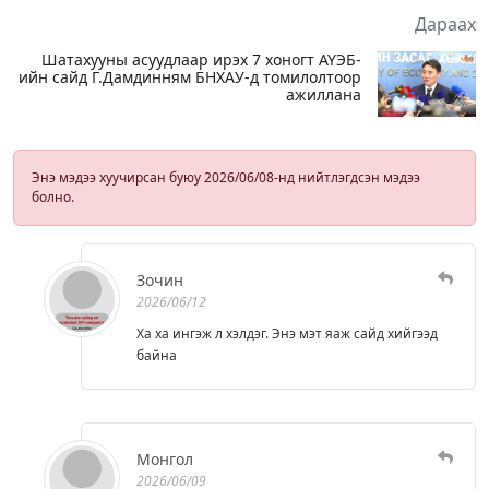
Дараах
Шатахууны асуудлаар ирэх 7 хоногт АҮЭБ-
ийн сайд Г.Дамдинням БНХАУ-д томилолтоор
ажиллана
Энэ мэдээ хуучирсан буюу 2026/06/08-нд нийтлэгдсэн мэдээ
болно.
Зочин
2026/06/12
Ха ха ингэж л хэлдэг. Энэ мэт яаж сайд хийгээд
байна
Монгол
2026/06/09