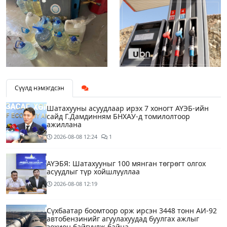
Сүүлд нэмэгдсэн
Шатахууны асуудлаар ирэх 7 хоногт АҮЭБ-ийн
сайд Г.Дамдинням БНХАУ-д томилолтоор
ажиллана
2026-08-08
12:24
1
АҮЭБЯ: Шатахууныг 100 мянган төгрөгт олгох
асуудлыг түр хойшлууллаа
2026-08-08
12:19
Сүхбаатар боомтоор орж ирсэн 3448 тонн АИ-92
автобензинийг агуулахуудад буулгах ажлыг
зохион байгуулж байна