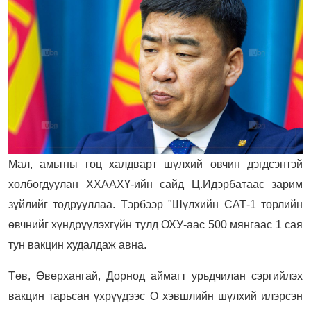
Мал, амьтны гоц халдварт шүлхий өвчин дэгдсэнтэй
холбогдуулан ХХААХҮ-ийн сайд Ц.Идэрбатаас зарим
зүйлийг тодрууллаа. Тэрбээр "Шүлхийн САТ-1 төрлийн
өвчнийг хүндрүүлэхгүйн тулд ОХУ-аас 500 мянгаас 1 сая
тун вакцин худалдаж авна.
Төв, Өвөрхангай, Дорнод аймагт урьдчилан сэргийлэх
вакцин тарьсан үхрүүдээс О хэвшлийн шүлхий илэрсэн