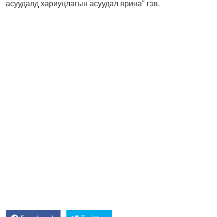
асуудалд хариуцлагын асуудал ярина" гэв.