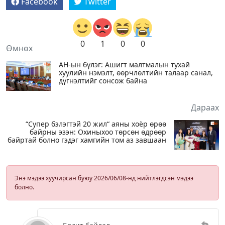
Facebook
Twitter
0
1
0
0
Өмнөх
АН-ын бүлэг: Ашигт малтмалын тухай
хуулийн нэмэлт, өөрчлөлтийн талаар санал,
дүгнэлтийг сонсож байна
Дараах
“Супер бэлэгтэй 20 жил“ аяны хоёр өрөө
байрны эзэн: Охиныхоо төрсөн өдрөөр
байртай болно гэдэг хамгийн том аз завшаан
Энэ мэдээ хуучирсан буюу 2026/06/08-нд нийтлэгдсэн мэдээ
болно.