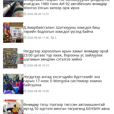
ачигдсан 1980 тонн АИ-92 автобензин өнөөдөр
Монгол Улсын хилээр орж ирнэ
2026-08-06
12:31
Д.Амарбаясгалан: Шатахууны хомсдол биш
төрийн бодлогын хомсдол үүсээд байна
2026-08-06
11:46
5
Нэгдүгээр хорооллын арын замыг өнөөдөр орой
23:00 цагаас түр хааж, борооны ус зайлуулах
шугамын хөндлөн сэтэлгээ хийнэ
2026-08-06
10:10
Нэгдүгээр ангид элсэгчдийн бүртгэлийг энэ
сарын 17-ноос E-Mongolia системээр зохион
байгуулна
2026-08-06
10:05
Өнөөдөр тэгш тоогоор төгссөн автомашинтай
иргэд 50 хүртэлх мянган төгрөгөнд БЕНЗИН авна