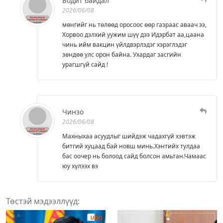
Бодит байдал
2026/06/08
мөнгийг нь төлөөд оросоос өөр газраас аваач ээ,
Хорвоо дэлхий уужим шүү дээ Идэрбат аа,цаана
чинь ийм вакцин үйлдвэрлэдэг хэрэглэдэг
зөндөө улс орон байна. Ухардаг засгийн
урагшгүй сайд !
Чинзо
2026/06/08
Махныхаа асуудлыг шийдэж чадахгүй хэвтэж
битгий хуцаад бай новш минь.Хэнтийх тулдаа
бас оочер нь болоод сайд болсон амьтан.Чамаас
юу хүлээх вэ
Төстэй мэдээллүүд: