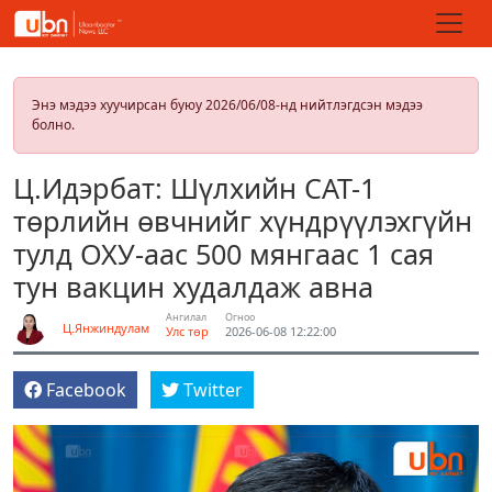
Энэ мэдээ хуучирсан буюу 2026/06/08-нд нийтлэгдсэн мэдээ
болно.
Ц.Идэрбат: Шүлхийн САТ-1
төрлийн өвчнийг хүндрүүлэхгүйн
тулд ОХУ-аас 500 мянгаас 1 сая
тун вакцин худалдаж авна
Ангилал
Огноо
Ц.Янжиндулам
Улс төр
2026-06-08 12:22:00
Facebook
Twitter