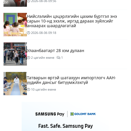
2026-08-06
09:56
Нийслэлийн цэцэрлэгийн цахим бүртгэл энэ
сарын 10-нд эхэлж, иргэд дараах зүйлсийг
анхаарах шаардлагатай
2026-08-06
09:18
Улаанбаатарт 28 хэм дулаан
2 цагийн өмнө
1
Татварын өртэй шатахуун импортлогч ААН-
үүдийн дансыг битүүмжлэхгүй
10 цагийн өмнө
Маргааш Улаанбаатарт 28 хэм дулаан, багавтар
үүлтэй
13 цагийн өмнө