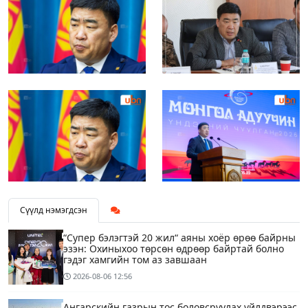
Сүүлд нэмэгдсэн
“Супер бэлэгтэй 20 жил“ аяны хоёр өрөө байрны
эзэн: Охиныхоо төрсөн өдрөөр байртай болно
гэдэг хамгийн том аз завшаан
2026-08-06
12:56
Ангарскийн газрын тос боловсруулах үйлдвэрээс