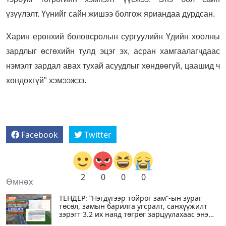
үзүүлэлт. Үүнийг сайн жишээ болгож яриандаа дурдсан.
Харин ерөнхий боловсролын сургуулийн Үдийн хоолны
зардлыг өсгөхийн тулд эцэг эх, асран хамгаалагчдаас
нэмэлт зардал авах тухай асуудлыг хөндөөгүй, цаашид ч
хөндөхгүй"
хэмээжээ.
Facebook
Twitter
2
0
0
0
Өмнөх
ТЕНДЕР: “Нэгдүгээр тойрог зам”-ын зураг
төсөл, замын барилга угсралт, санхүүжилт
зэрэгт 3.2 их наяд төгрөг зарцуулахаас энэ
онд 1 их наядыг зарцуулна