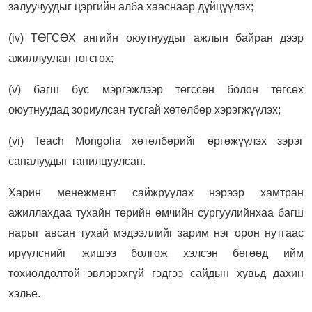
залуучуудыг цэргийн алба хааснаар дүйцүүлэх;
(iv) ТӨГСӨХ ангийн оюутнуудыг ажлын байран дээр
ажиллуулан төгсгөх;
(v) багш бус мэргэжлээр төгссөн болон төгсөх
оюутнуудад зориулсан тусгай хөтөлбөр хэрэгжүүлэх;
(vi) Teach Mongolia хөтөлбөрийг өргөжүүлэх зэрэг
саналуудыг танилцуулсан.
Харин менежмент сайжруулах нэрээр хамтран
ажиллахдаа тухайн төрийн өмчийн сургуулийнхаа багш
нарыг авсан тухай мэдээллийг зарим нэг орон нутгаас
ирүүлснийг жишээ болгож хэлсэн бөгөөд ийм
тохиолдолтой эвлэрэхгүй гэдгээ сайдын хувьд дахин
хэлье.