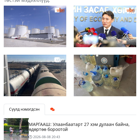
Сүүлд нэмэгдсэн
МАРГААШ: Улаанбаатарт 27 хэм дулаан байна,
өдөртөө бороотой
2026-08-08
20:43