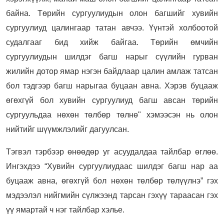
байна. Төрийн сургуулиудын олон багшийг хувийн
сургуулиуд цалингаар татан авчээ. Үүнтэй холбоотой
судалгааг бид хийж байгаа. Төрийн өмчийн
сургуулиудын шилдэг багш нарыг сүүлийн гурван
жилийн дотор ямар нэгэн байдлаар цалин амлаж татсан
бол тэдгээр багш нарыгаа буцаан авна. Хэрэв буцааж
өгөхгүй бол хувийн сургуулиуд багш авсан төрийн
сургуульдаа нөхөн төлбөр төлнө" хэмээсэн нь олон
нийтийг шүүмжлэлийг дагуулсан.
Тэгвэл тэрбээр өнөөдөр уг асуудалдаа тайлбар өглөө.
Ингэхдээ
“Хувийн сургуулиудаас шилдэг багш нар аа
буцааж авна, өгөхгүй бол нөхөн төлбөр төлүүлнэ” гэх
мэдээлэл нийгмийн сүлжээнд тарсан гэхүү тараасан гэх
үү ямартай ч нэг тайлбар хэлье.