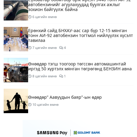
автобензинийг агуулахуудад буулгах ажлыг
зохион байгуулж байна
6 цагийн өмнө
Ерөнхий сайд БНХАУ-аас сар бүр 12-15 мянган
тонн АИ-92 автобензин тогтмол нийлүүлэх хүсэлт
тавилаа
7 цагийн өмнө
4
Өнөөдөр тэгш тоогоор төгссөн автомашинтай
иргэд 50 хүртэлх мянган төгрөгөнд БЕНЗИН авна
8 цагийн өмнө
1
Өнөөдөр” Аавуудын баяр”-ын өдөр
10 цагийн өмнө
Улаанбаатарт 31 хэм дулаан байна
12 цагийн өмнө