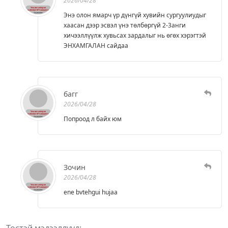
2026/04/28
Энэ олон ямарч үр дүнгүй хувийн сургуулиудыг
хаасан дээр эсвэл үнэ төлбөргүй 2-3анги
хичээллүүлж хувьсах зардалыг нь өгөх хэрэгтэй
ЭНХАМГАЛАН сайдаа
багг
2026/04/28
Попроод л байх юм
Зочин
2026/04/28
ene bvtehgui hujaa
Төстэй мэдээллүүд: