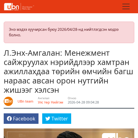
Энэ мэдээ хуучирсан буюу 2026/04/28-нд нийтлэгдсэн мэдээ
болно.
Л.Энх-Амгалан: Менежмент
сайжруулах нэрийдлээр хамтран
ажиллахдаа төрийн өмчийн багш
нараас авсан орон нутгийн
жишээг хэлсэн
Ангилал
Огноо
UBn team
Улс төр
Нийгэм
2026-04-28 09:04:28
Facebook
Twitter