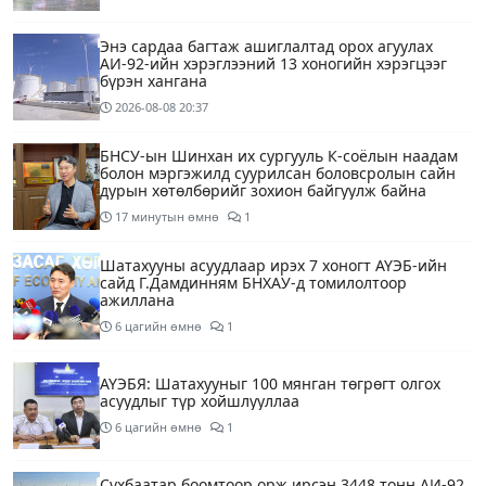
Энэ сардаа багтаж ашиглалтад орох агуулах
АИ-92-ийн хэрэглээний 13 хоногийн хэрэгцээг
бүрэн хангана
2026-08-08
20:37
БНСУ-ын Шинхан их сургууль К-соёлын наадам
болон мэргэжилд суурилсан боловсролын сайн
дурын хөтөлбөрийг зохион байгуулж байна
17 минутын өмнө
1
Шатахууны асуудлаар ирэх 7 хоногт АҮЭБ-ийн
сайд Г.Дамдинням БНХАУ-д томилолтоор
ажиллана
6 цагийн өмнө
1
АҮЭБЯ: Шатахууныг 100 мянган төгрөгт олгох
асуудлыг түр хойшлууллаа
6 цагийн өмнө
1
Сүхбаатар боомтоор орж ирсэн 3448 тонн АИ-92