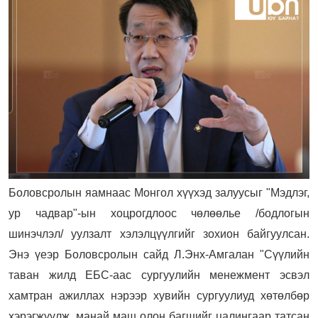
Боловсролын яамнаас Монгол хүүхэд залуусыг "Мэдлэг,
ур чадвар"-ын хоцрогдлоос чөлөөлье /бодлогын
шинэчлэл/ уулзалт хэлэлцүүлгийг зохион байгуулсан.
Энэ үеэр Боловсролын сайд Л.Энх-Амгалан "Сүүлийн
таван жилд ЕБС-аас сургуулийн менежмент эсвэл
хамтран ажиллах нэрээр хувийн сургуулиуд хөтөлбөр
хэрэгжүүлж, манай маш олон багшийг цалингаар татсан