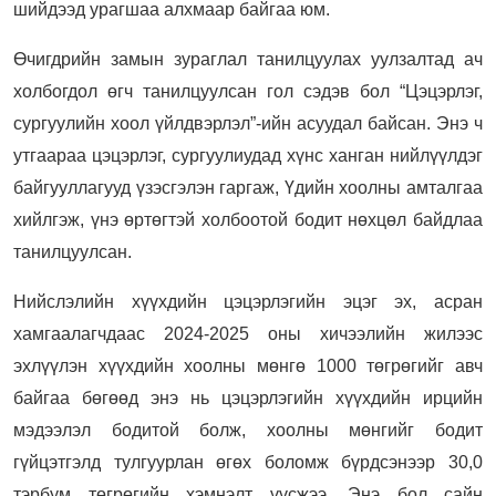
шийдээд урагшаа алхмаар байгаа юм.
Өчигдрийн замын зураглал танилцуулах уулзалтад ач
холбогдол өгч танилцуулсан гол сэдэв бол “Цэцэрлэг,
сургуулийн хоол үйлдвэрлэл”-ийн асуудал байсан. Энэ ч
утгаараа цэцэрлэг, сургуулиудад хүнс ханган нийлүүлдэг
байгууллагууд үзэсгэлэн гаргаж, Үдийн хоолны амталгаа
хийлгэж, үнэ өртөгтэй холбоотой бодит нөхцөл байдлаа
танилцуулсан.
Нийслэлийн хүүхдийн цэцэрлэгийн эцэг эх, асран
хамгаалагчдаас 2024-2025 оны хичээлийн жилээс
эхлүүлэн хүүхдийн хоолны мөнгө 1000 төгрөгийг авч
байгаа бөгөөд энэ нь цэцэрлэгийн хүүхдийн ирцийн
мэдээлэл бодитой болж, хоолны мөнгийг бодит
гүйцэтгэлд тулгуурлан өгөх боломж бүрдсэнээр 30,0
тэрбум төгрөгийн хэмнэлт үүсжээ. Энэ бол сайн