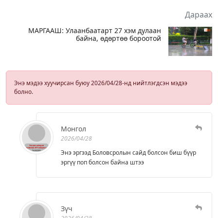
Дараах
МАРГААШ: Улаанбаатарт 27 хэм дулаан
байна, өдөртөө бороотой
Энэ мэдээ хуучирсан буюу 2026/04/28-нд нийтлэгдсэн мэдээ
болно.
Монгол
2026/04/28
Энэ эргээд Боловсролын сайд болсон биш бүүр
эргүү поп болсон байна штээ
Зүч