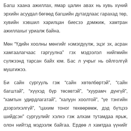
Багш хаана ажиллах, ямар цалин авах нь хувь хүний
эрхийн асуудал бөгөөд багшийн дутагдлаас гарахад төр,
хувийн хэвшил харилцан биесээ дэмжиж, хамтран
ажиллахыг уриалж байна.
Мөн ️“Үдийн хоолны мөнгийг нэмэгдүүлж, эцэг эх, асран
хамгаалагчаас гаргуулна” гэх мэдээлэл нийгмийн
сүлжээнд тарсан байх юм. Бас л учрыг нь ойлголгүй
мушгижээ.
Би сайн сургууль гэж “сайн хөтөлбөртэй”, “сайн
багштай”, “хүүхэд бүр төсөвтэй”, “хуурамч дүнгүй”,
“хамтын удирдлагатай”, “халуун хоолтой”, “үе тэнгийн
дээрэлхэлгүй”, “цахим тоног төхөөрөмж, дэд бүтцээ
шийдсэн” сургуулийг хэлнэ гэж алхам тутамдаа ярьж,
олон нийтэд мэдээлж байгаа. Ердөө л хамтдаа үүнийг