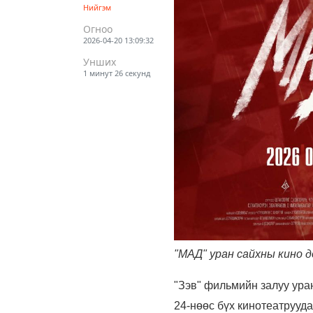
Нийгэм
Огноо
2026-04-20 13:09:32
Унших
1 минут 26 секунд
"МАД" уран сайхны кино д
"Зэв" фильмийн залуу ура
24-нөөс бүх кинотеатрууда