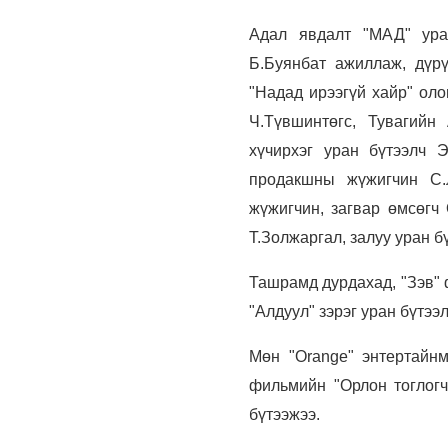
Адал явдалт "МАД" ура
Б.Буянбат ажиллаж, дүрү
"Надад ирээгүй хайр" оло
Ч.Түвшинтөгс, Тувагийн
хүчирхэг уран бүтээлч 
продакшны жүжигчин С.Л
жүжигчин, загвар өмсөгч
Т.Золжаргал, залуу уран б
Ташрамд дурдахад, "Зэв" 
"Алдуул" зэрэг уран бүтээл
Мөн "Orange" энтертайнм
фильмийн "Орлон тоглогч
бүтээжээ.