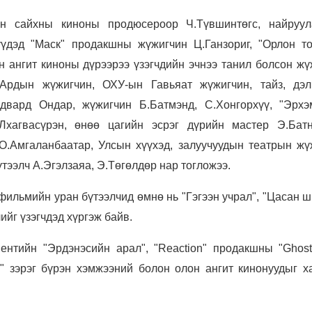
н сайхны киноны продюсероор Ч.Түвшинтөгс, найруул
үдэд "Маск" продакшны жүжигчин Ц.Ганзориг, "Орлон тог
н ангит киноны дүрээрээ үзэгчдийн эчнээ танил болсон жү
 Ардын жүжигчин, ОХУ-ын Гавьяат жүжигчин, тайз, дэл
Эдвард Ондар, жүжигчин Б.Батмэнд, С.Хонгорхүү, "Эрхэ
хагвасүрэн, өнөө цагийн эсрэг дүрийн мастер Э.Батн
 О.Амгаланбаатар, Улсын хүүхэд, залуучуудын театрын жү
үтээлч А.Эгэлзаяа, Э.Төгөлдөр нар тогложээ.
фильмийн уран бүтээлчид өмнө нь "Гэгээн учрал", "Цасан ш
ийг үзэгчдэд хүргэж байв.
ентийн "Эрдэнэсийн арал", "Reaction" продакшны "Ghost"
" зэрэг бүрэн хэмжээний болон олон ангит кинонуудыг х