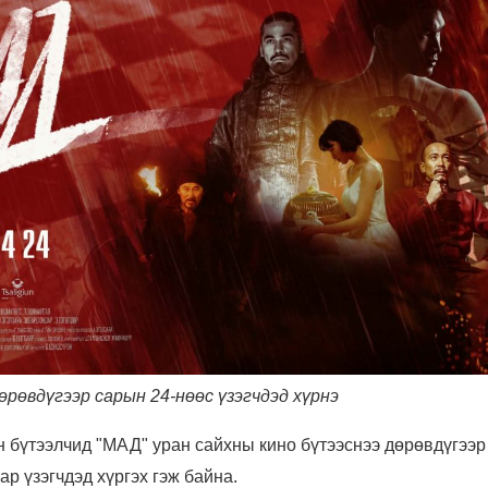
өрөвдүгээр сарын 24-нөөс үзэгчдэд хүрнэ
н бүтээлчид "МАД" уран сайхны кино бүтээснээ дөрөвдүгээ
ар үзэгчдэд хүргэх гэж байна.