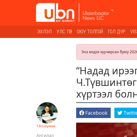
ЭХЛЭЛ
УЛС ТӨР
ОЮУ ТОЛГОЙ
ГОЛ ДҮР
VI
Энэ мэдээ хуучирсан буюу 202
“Надад ирээ
Ч.Түвшинтөг
хүртээл бол
Facebook
Twitt
Т.Болормаа
Ангилал