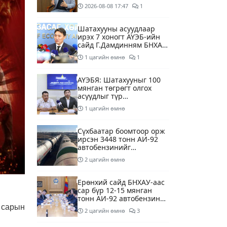
суурилсан боловсролын
2026-08-08
17:47
1
сайн дурын хөтөлбөрийг
зохион байгуулж байна
Шатахууны асуудлаар
ирэх 7 хоногт АҮЭБ-ийн
сайд Г.Дамдинням БНХАУ-
д томилолтоор ажиллана
1 цагийн өмнө
1
АҮЭБЯ: Шатахууныг 100
мянган төгрөгт олгох
асуудлыг түр
хойшлууллаа
1 цагийн өмнө
Сүхбаатар боомтоор орж
ирсэн 3448 тонн АИ-92
автобензинийг
агуулахуудад буулгах
2 цагийн өмнө
ажлыг зохион байгуулж
байна
Ерөнхий сайд БНХАУ-аас
сар бүр 12-15 мянган
тонн АИ-92 автобензин
тогтмол нийлүүлэх хүсэлт
р сарын
2 цагийн өмнө
3
тавилаа