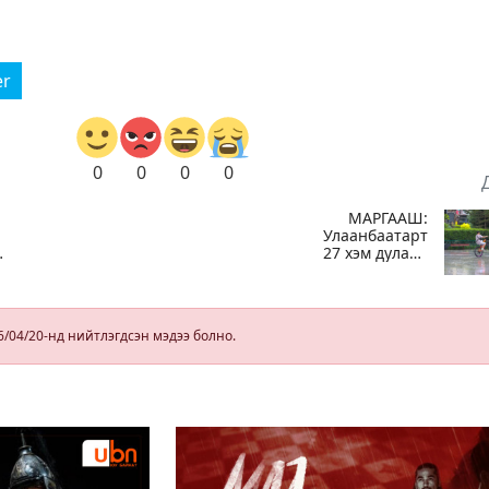
er
0
0
0
0
МАРГААШ:
Улаанбаатарт
27 хэм дулаан
байна, өдөртөө
а
бороотой
гийн
6/04/20-нд нийтлэгдсэн мэдээ болно.