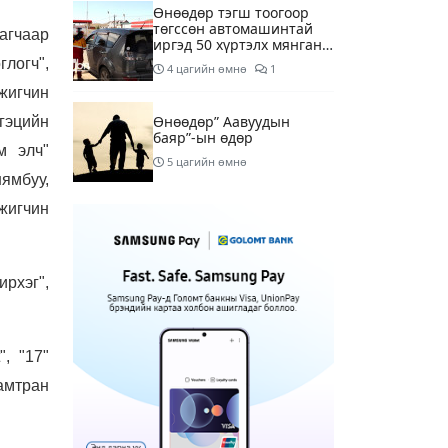
Өнөөдөр тэгш тоогоор
төгссөн автомашинтай
агчаар
иргэд 50 хүртэлх мянган
төгрөгөнд БЕНЗИН авна
логч",
4 цагийн өмнө
1
жигчин
Өнөөдөр” Аавуудын
гэцийн
баяр”-ын өдөр
м элч"
5 цагийн өмнө
ямбуу,
жигчин
Улаанбаатарт 31 хэм
дулаан байна
7 цагийн өмнө
ирхэг",
МАРГААШ: Улаанбаатарт
31 хэм дулаан байна
, "17"
16 цагийн өмнө
амтран
Шатахуун дамлан
борлуулсан хоёр