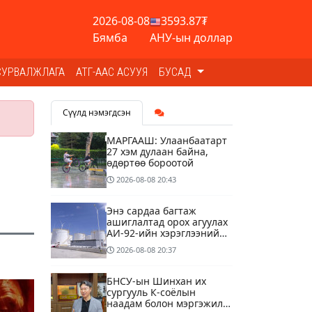
2026-08-08
3593.87₮
Бямба
АНУ-ын доллар
СУРВАЛЖЛАГА
АТГ-ААС АСУУЯ
БУСАД
Сүүлд нэмэгдсэн
МАРГААШ: Улаанбаатарт
27 хэм дулаан байна,
өдөртөө бороотой
2026-08-08
20:43
Энэ сардаа багтаж
ашиглалтад орох агуулах
АИ-92-ийн хэрэглээний
13 хоногийн хэрэгцээг
2026-08-08
20:37
бүрэн хангана
БНСУ-ын Шинхан их
сургууль К-соёлын
наадам болон мэргэжилд