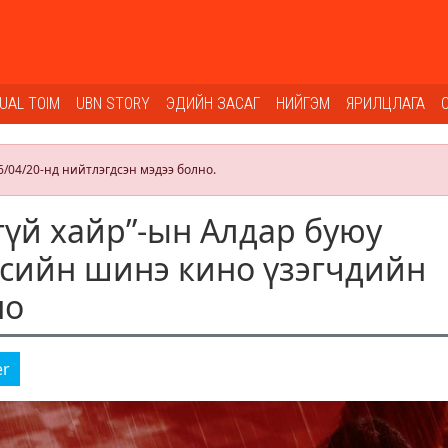
SUAL TOIM
UBN STORY
ЭДИЙН ЗАСАГ
НИЙГЭМ
ЯРИЛЦЛАГА
6/04/20-нд нийтлэгдсэн мэдээ болно.
гүй хайр”-ын Алдар буюу
сийн шинэ кино үзэгчдийн
но
er