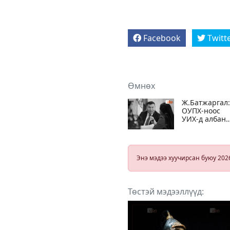
Facebook
Twitt
Өмнөх
Ж.Батжаргал:
ОУПХ-ноос
УИХ-д албан
ёсоор бичиг
ирсний дара
Х.Булгантуяа
асуудлыг
Энэ мэдээ хуучирсан буюу 202
хэлэлцэнэ
Төстэй мэдээллүүд: