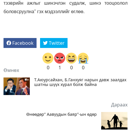
тээврийн ажлыг шинэчлэн судалж, шинэ тооцоолол
боловсруулна" гэх мэдээллийг өглөө.
Facebook
Twitter
0
1
0
0
Өмнөх
Т.Аюурсайхан, Б.Ганхуяг нарын давж заалдах
шатны шүүх хурал болж байна
Дараах
Өнөөдөр” Аавуудын баяр”-ын өдөр