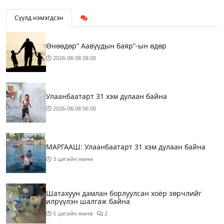
Сүүлд нэмэгдсэн
Өнөөдөр” Аавуудын баяр”-ын өдөр
2026-08-08
08:00
Улаанбаатарт 31 хэм дулаан байна
2026-08-08
06:00
МАРГААШ: Улаанбаатарт 31 хэм дулаан байна
3 цагийн өмнө
Шатахуун дамлан борлуулсан хоёр зөрчлийг
илрүүлэн шалгаж байна
5 цагийн өмнө
2