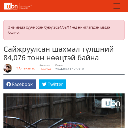
Энэ мэдээ хуучирсан буюу 2024/09/11-нд нийтлэгдсэн мэдээ
болно.
Сайжруулсан шахмал түлшний
84,076 тонн нөөцтэй байна
Ангилал
Огноо
Т.Алтанзагас
Нийгэм
2024-09-11 12:53:50
Facebook
Twitter