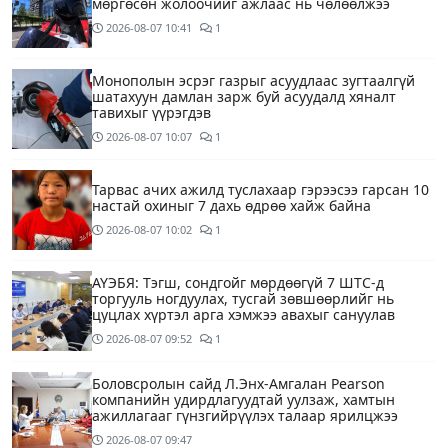
мөргөсөн жолоочийг ажлаас нь чөлөөлжээ
2026-08-07
10:41
1
Монополын эсрэг газрыг асуудлаас зугтаалгүй
шатахуун дамлан зарж буй асуудалд хяналт
тавихыг үүрэгдэв
2026-08-07
10:07
1
Тарвас ачих ажилд туслахаар гэрээсээ гарсан 10
настай охиныг 7 дахь өдрөө хайж байна
2026-08-07
10:02
1
АҮЭБЯ: Тэгш, сондгойг мөрдөөгүй 7 ШТС-д
торгууль ногдуулах, тусгай зөвшөөрлийг нь
цуцлах хүртэл арга хэмжээ авахыг сануулав
2026-08-07
09:52
1
Боловсролын сайд Л.Энх-Амгалан Pearson
компанийн удирдлагуудтай уулзаж, хамтын
ажиллагааг гүнзгийрүүлэх талаар ярилцжээ
2026-08-07
09:47