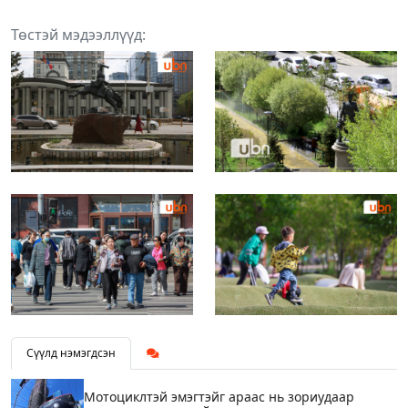
Төстэй мэдээллүүд:
Сүүлд нэмэгдсэн
Мотоциклтэй эмэгтэйг араас нь зориудаар