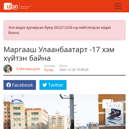
Энэ мэдээ хуучирсан буюу 2022/12/26-нд нийтлэгдсэн мэдээ
болно.
Маргааш Улаанбаатарт -17 хэм
хүйтэн байна
Ангилал
Огноо
Б.Мягмарсүрэн
Бусад
2022-12-26 19:49:00
Facebook
Twitter