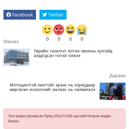
Facebook
Twitter
0
0
0
0
Өмнөх
Төрийн тахилгат Алтан овооны хулгайд
алдагдсан тогоог олжээ
Дараах
Мотоциклтэй эмэгтэйг араас нь зориудаар
мөргөсөн жолоочийг ажлаас нь чөлөөлжээ
Энэ мэдээ хуучирсан буюу 2022/12/26-нд нийтлэгдсэн мэдээ
болно.