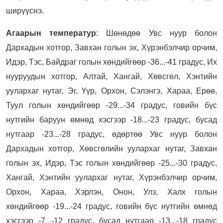
ширүүснэ.
Агаарын температур
: Шөнөдөө Увс нуур болон
Дархадын хотгор, Завхан голын эх, Хүрэнбэлчир орчим,
Идэр, Тэс, Байдраг голын хөндийгөөр -36...-41 градус, Их
нууруудын хотгор, Алтай, Хангай, Хөвсгөл, Хэнтийн
уулархаг нутаг, Эг, Үүр, Орхон, Сэлэнгэ, Хараа, Ерөө,
Туул голын хөндийгөөр -29...-34 градус, говийн бүс
нутгийн баруун өмнөд хэсгээр -18...-23 градус, бусад
нутгаар -23...-28 градус, өдөртөө Увс нуур болон
Дархадын хотгор, Хөвсгөлийн уулархаг нутаг, Завхан
голын эх, Идэр, Тэс голын хөндийгөөр -25...-30 градус,
Хангай, Хэнтийн уулархаг нутаг, Хүрэнбэлчир орчим,
Орхон, Хараа, Хэрлэн, Онон, Улз, Халх голын
хөндийгөөр -19...-24 градус, говийн бүс нутгийн өмнөд
хэсгээр -7...-12 градус, бусад нутгаар -13...-18 градус