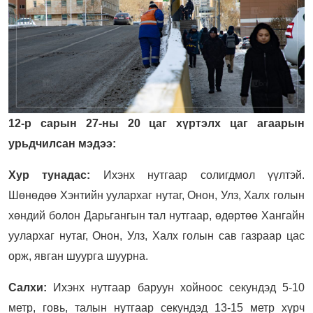
12-р сарын 27-ны 20 цаг хүртэлх цаг агаарын
урьдчилсан мэдээ:
Хур тунадас:
Ихэнх нутгаар солигдмол үүлтэй.
Шөнөдөө Хэнтийн уулархаг нутаг, Онон, Улз, Халх голын
хөндий болон Дарьгангын тал нутгаар, өдөртөө Хангайн
уулархаг нутаг, Онон, Улз, Халх голын сав газраар цас
орж, явган шуурга шуурна.
Салхи:
Ихэнх нутгаар баруун хойноос секундэд 5-10
метр, говь, талын нутгаар секундэд 13-15 метр хүрч