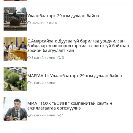
Улаанбаатарт 29 хэм дулаан байна
2026-08-07
06:00
С.Амарсайхан: Дуусаагүй барилгад урьдчилсан
байдлаар зөвшөөрөл гэрчилгээ олгохгүй байхаар
зохион байгуулалт хий
8 цагийн өмнө
3
МАРГААШ: Улаанбаатарт 29 хэм дулаан байна
9 цагийн өмнө
МИАТ ТӨХК “БОИНГ“ компанитай хамтын
ажиллагаагаа өргөжүүлнэ
9 цагийн өмнө
1
Б.Дашпүрэв: Орон нутгийн иргэд намрын ургац