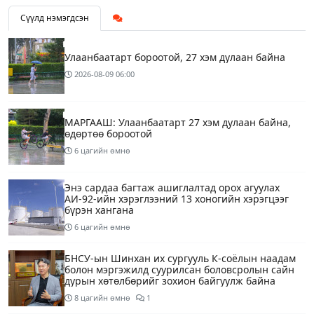
Сүүлд нэмэгдсэн
Улаанбаатарт бороотой, 27 хэм дулаан байна
2026-08-09
06:00
МАРГААШ: Улаанбаатарт 27 хэм дулаан байна,
өдөртөө бороотой
6 цагийн өмнө
Энэ сардаа багтаж ашиглалтад орох агуулах
АИ-92-ийн хэрэглээний 13 хоногийн хэрэгцээг
бүрэн хангана
6 цагийн өмнө
БНСУ-ын Шинхан их сургууль К-соёлын наадам
болон мэргэжилд суурилсан боловсролын сайн
дурын хөтөлбөрийг зохион байгуулж байна
8 цагийн өмнө
1