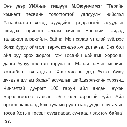
Энэ үеэр
УИХ-ын гишүүн М.Оюунчимэг
"Төрийн
хэмнэлт төсвийн тодотголтой уялдуулж нийслэл
Улаанбаатар хотод хүүхдийн цэцэрлэгийн асуудлыг
шийдэх зоригтой алхам хийсэн Ерөнхий сайдад
талархал илэрхийлж байна. Мөн салаа утгатай зүйлээс
болж буруу ойлголт төрүүлсэндээ хүлцэл өчье. Энэ бол
айл руу орох жорлон гэж Төсвийн байнгын хорооны
дарга буруу ойлголт төрүүлсэн. Манай намын мөрийн
хөтөлбөрт тусгагдсан "Хэсэгчилсэн дэд бүтэц буюу
дундын шугам барьж" асуудлыг шийдвэрлэхийн хүрээнд
Чингэлтэй дүүрэгт 100 гаруй айл яндан, нүхэн
жорлонгоосоо салсан. Энэ бол хэрэгтэй зүйл. Айл
өрхийн хашаанд биш гудамж руу татах дундын шугамын
төсөв Хотын төсөвт суудгаараа суугаад явах юм байна"
гэв.