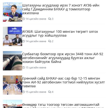
Шатахууны асуудлаар ирэх 7 хоногт АҮЭБ-ийн
сайд Г.Дамдинням БНХАУ-д томилолтоор
ажиллана
14 цагийн өмнө
3
АҮЭБЯ: Шатахууныг 100 мянган төгрөгт олгох
асуудлыг түр хойшлууллаа
14 цагийн өмнө
2
Сүхбаатар боомтоор орж ирсэн 3448 тонн АИ-92
автобензинийг агуулахуудад буулгах ажлыг
зохион байгуулж байна
15 цагийн өмнө
Ерөнхий сайд БНХАУ-аас сар бүр 12-15 мянган
тонн АИ-92 автобензин тогтмол нийлүүлэх хүсэлт
тавилаа
15 цагийн өмнө
4
Өнөөдөр тэгш тоогоор төгссөн автомашинтай