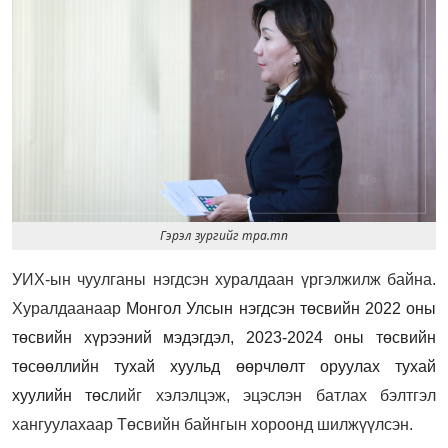
Гэрэл зургийг mpa.mn
УИХ-ын чуулганы нэгдсэн хуралдаан үргэлжилж байна.
Хуралдаанаар
Монгол Улсын нэгдсэн төсвийн 2022 оны
төсвийн хүрээний мэдэгдэл, 2023-2024 оны төсвийн
төсөөллийн тухай хуульд өөрчлөлт оруулах тухай
хуулийн төс
лийг хэлэлцэж, эцэслэн батлах бэлтгэл
хангуулахаар Төсвийн байнгын хороонд шилжүүлсэн.