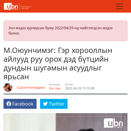
Энэ мэдээ хуучирсан буюу 2022/04/29-нд нийтлэгдсэн мэдээ
болно.
М.Оюунчимэг: Гэр хорооллын
айлууд руу орох дэд бүтцийн
дундын шугамын асуудлыг
ярьсан
Ангилал
Огноо
Э.Дэлэгнанзадмаа
Улс төр
2022-04-29 15:19:00
Facebook
Twitter