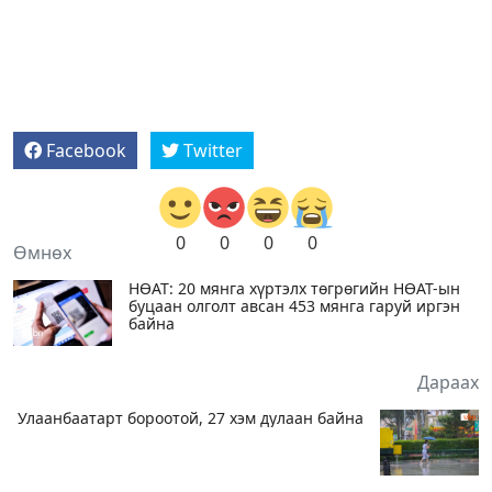
Facebook
Twitter
0
0
0
0
Өмнөх
НӨАТ: 20 мянга хүртэлх төгрөгийн НӨАТ-ын
буцаан олголт авсан 453 мянга гаруй иргэн
байна
Дараах
Улаанбаатарт бороотой, 27 хэм дулаан байна