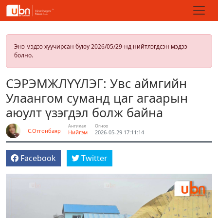
Энэ мэдээ хуучирсан буюу 2026/05/29-нд нийтлэгдсэн мэдээ
болно.
СЭРЭМЖЛҮҮЛЭГ: Увс аймгийн
Улаангом суманд цаг агаарын
аюулт үзэгдэл болж байна
Ангилал
Огноо
С.Отгонбаяр
Нийгэм
2026-05-29 17:11:14
Facebook
Twitter