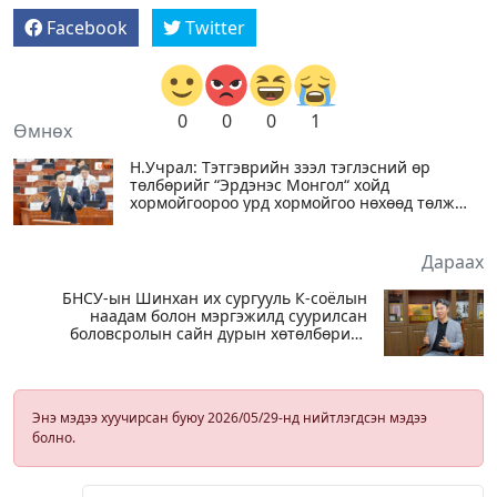
Facebook
Twitter
0
0
0
1
Өмнөх
Н.Учрал: Тэтгэврийн зээл тэглэсний өр
төлбөрийг “Эрдэнэс Монгол“ хойд
хормойгоороо урд хормойгоо нөхөөд төлж
байгаа
Дараах
БНСУ-ын Шинхан их сургууль К-соёлын
наадам болон мэргэжилд суурилсан
боловсролын сайн дурын хөтөлбөрийг
зохион байгуулж байна
Энэ мэдээ хуучирсан буюу 2026/05/29-нд нийтлэгдсэн мэдээ
болно.