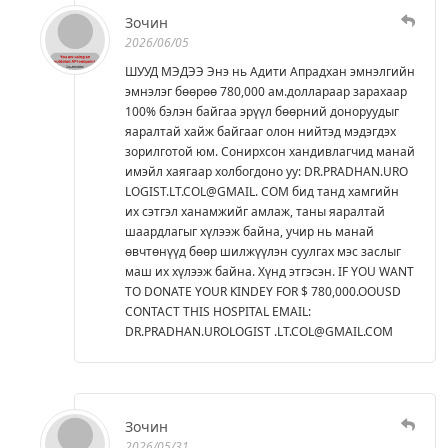
Зочин
2026/06/05
ШУУД МЭДЭЭ Энэ нь Адити Апрадхан эмнэлгийн
эмнэлэг бөөрөө 780,000 ам.доллараар зарахаар
100% бэлэн байгаа эрүүл бөөрний доноруудыг
яаралтай хайж байгааг олон нийтэд мэдэгдэх
зорилготой юм. Сонирхсон хандивлагчид манай
имэйл хаягаар холбогдоно уу: DR.PRADHAN.URO
LOGIST.LT.COL@GMAIL. COM бид танд хамгийн
их сэтгэл ханамжийг амлаж, таны яаралтай
шаардлагыг хүлээж байна, учир нь манай
өвчтөнүүд бөөр шилжүүлэн суулгах мэс заслыг
маш их хүлээж байна. Хүнд этгэсэн. IF YOU WANT
TO DONATE YOUR KINDEY FOR $ 780,000.OOUSD
CONTACT THIS HOSPITAL EMAIL:
DR.PRADHAN.UROLOGIST .LT.COL@GMAIL.COM
Зочин
2026/05/31