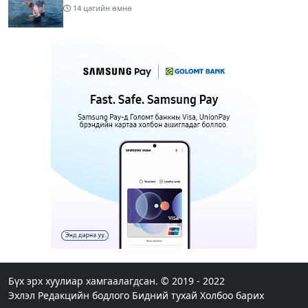
14 цагийн өмнө
Шатахуун дамлан борлуулсан хоёр зөрчлийг
илрүүлэн шалгаж байна
16 цагийн өмнө
3
Энэ сарын 9-13-ныг хүртэлх цаг агаарын
урьдчилсан төлөв
18 цагийн өмнө
Шатахуун дамлаж байгаа асуудалд ТЕГ-аас
холбогдох мэдээллийн дагуу шалгалтын
ажиллагааг эрчимжүүлж байна
20 цагийн өмнө
8
Аялал жуулчлалын компанийн автомашинуудыг
ШТС-ууд хязгаарлалтгүйгээр шатахуун олгох
боломжоор хангана
Бүх эрх хуулиар хамгаалагдсан. © 2019 - 2022
Эхлэл
Редакцийн бодлого
Бидний тухай
Холбоо барих
20 цагийн өмнө