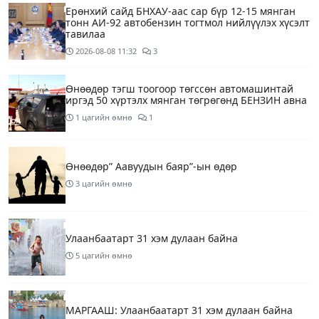
Ерөнхий сайд БНХАУ-аас сар бүр 12-15 мянган
тонн АИ-92 автобензин тогтмол нийлүүлэх хүсэлт
тавилаа
2026-08-08
11:32
3
Өнөөдөр тэгш тоогоор төгссөн автомашинтай
иргэд 50 хүртэлх мянган төгрөгөнд БЕНЗИН авна
1 цагийн өмнө
1
Өнөөдөр” Аавуудын баяр”-ын өдөр
3 цагийн өмнө
Улаанбаатарт 31 хэм дулаан байна
5 цагийн өмнө
МАРГААШ: Улаанбаатарт 31 хэм дулаан байна