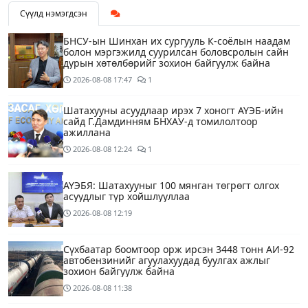
Сүүлд нэмэгдсэн
БНСУ-ын Шинхан их сургууль К-соёлын наадам
болон мэргэжилд суурилсан боловсролын сайн
дурын хөтөлбөрийг зохион байгуулж байна
2026-08-08
17:47
1
Шатахууны асуудлаар ирэх 7 хоногт АҮЭБ-ийн
сайд Г.Дамдинням БНХАУ-д томилолтоор
ажиллана
2026-08-08
12:24
1
АҮЭБЯ: Шатахууныг 100 мянган төгрөгт олгох
асуудлыг түр хойшлууллаа
2026-08-08
12:19
Сүхбаатар боомтоор орж ирсэн 3448 тонн АИ-92
автобензинийг агуулахуудад буулгах ажлыг
зохион байгуулж байна
2026-08-08
11:38