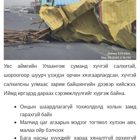
Увс аймгийн Улаангом суманд хүчтэй салхитай,
шороогоор шуурч үзэгдэх орчин хязгаарлагдсан, хүчтэй
салхилсны улмаас зарим байшингийн дээвэр хийсжээ.
Иймд иргэдэд дараах сэрэмжлүүлгийг хүргэж байна.
Онцын шаардлагагүй тохиолдолд холын замд
гарахгүй байх
Малчид цаг агаарын мэдээг тогтмол хүлээн авч,
малаа ойр бэлчээх
Бага насны хүүхдийг хараа хяналтгүй орхихгүй