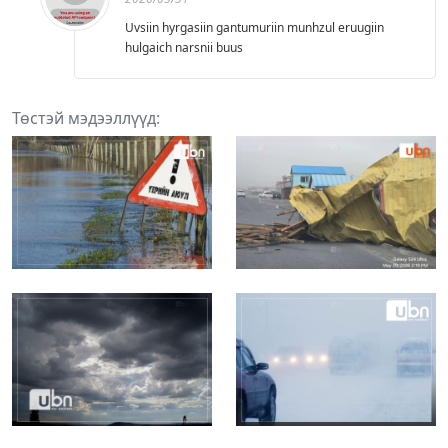
Uvsiin hyrgasiin gantumuriin munhzul eruugiin
hulgaich narsnii buus
Төстэй мэдээллүүд: