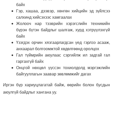
байх
Гэр, хашаа, дээвэр, хөнгөн хийцийн эд зүйлсээ
салхинд хийсэхээс хамгаалах
Жолооч нар тээврийн хэрэгслийн техникийн
бүрэн бүтэн байдлыг шалгаж, хурд хэтрүүлэхгүй
байх
Үзэгдэх орчин хязгаарлагдсан үед гэрлээ асааж,
анхаарал болгоомжтой хөдөлгөөнд оролцох
Гал түймрийн аюулаас сэргийлж ил задгай гал
гаргахгүй байх
Онцгой нөхцөл үүссэн тохиолдолд мэргэжлийн
байгууллагын заавар зөвлөмжийг дагах
Иргэн бүр хариуцлагатай байж, өөрийн болон бусдын
аюулгүй байдлыг хангана уу.