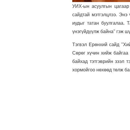
УИХ-ын асуулгын цагаар
сайдтай мэтгэлцлээ. Энэ
иудыг татан буулгалаа. 
үнэгүйдүүлж байна" гэж ш
Тэгвэл Ерөнхий сайд "Хий
Сөрөг хүчин хийж байгаа
байхад тэтгэврийн зээл т
хормойгоо нөхөөд төлж бай