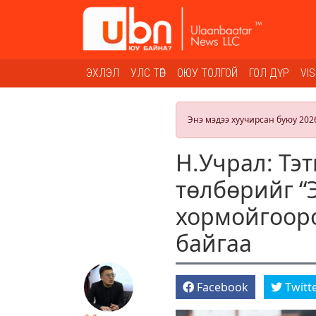
ЭХЛЭЛ
УЛС ТӨР
ОЮУ ТОЛГОЙ
ГОЛ ДҮР
VI
Энэ мэдээ хуучирсан буюу 202
Н.Учрал: Тэт
төлбөрийг “
хормойгооро
байгаа
Facebook
Twitt