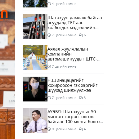
4 цагийн өмнө
Шатахуун дамлаж байгаа
асуудалд ТЕГ-аас
холбогдох мэдээллийн
дагуу шалгалтын
7 цагийн өмнө
6
ажиллагааг эрчимжүүлж
байна
Аялал жуулчлалын
компанийн
автомашинуудыг ШТС-
ууд хязгаарлалтгүйгээр
7 цагийн өмнө
шатахуун олгох
боломжоор хангана
Н.Шинэцэцэгийг
хохироосон гэх хэргийг
шүүхэд шилжүүлжээ
7 цагийн өмнө
3
АҮЭБЯ: Шатахууныг 50
мянган төгрөгт олгож
байгааг 100 мянга болгож
нэмэгдүүлэхээр ажиллаж
9 цагийн өмнө
4
байна