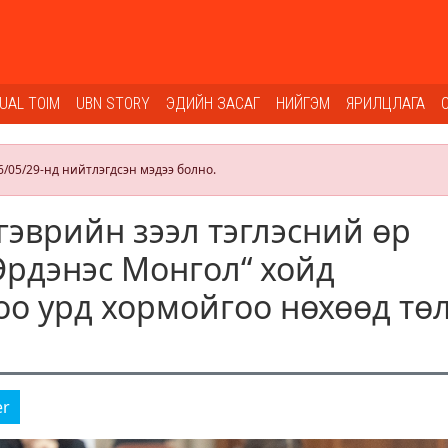
SUAL TOIM
UBN STORY
ЭДИЙН ЗАСАГ
НИЙГЭМ
ЯРИЛЦЛАГА
6/05/29-нд нийтлэгдсэн мэдээ болно.
гэврийн зээл тэглэсний өр
Эрдэнэс Монгол“ хойд
о урд хормойгоо нөхөөд тө
er