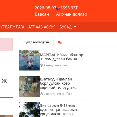
2026-08-07
3593.93₮
Баасан
АНУ-ын доллар
СУРВАЛЖЛАГА
АТГ-ААС АСУУЯ
БУСАД
Сүүлд нэмэгдсэн
МАРГААШ: Улаанбаатарт
31 хэм дулаан байна
2 минутын өмнө
лж
Шатахуун дамлан
борлуулсан хоёр
зөрчлийг илрүүлэн
шалгаж байна
2 цагийн өмнө
2
Энэ сарын 9-13-ныг
хүртэлх цаг агаарын
урьдчилсан төлөв