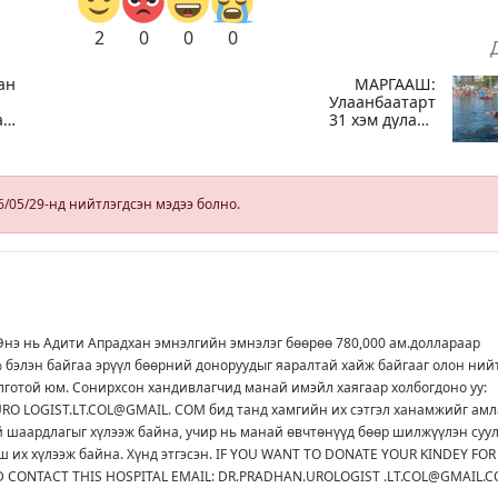
2
0
0
0
ан
МАРГААШ:
Улаанбаатарт
ах
31 хэм дулаан
байна
6/05/29-нд нийтлэгдсэн мэдээ болно.
нэ нь Адити Апрадхан эмнэлгийн эмнэлэг бөөрөө 780,000 ам.доллараар
 бэлэн байгаа эрүүл бөөрний доноруудыг яаралтай хайж байгааг олон ний
лготой юм. Сонирхсон хандивлагчид манай имэйл хаягаар холбогдоно уу:
RO LOGIST.LT.COL@GMAIL. COM бид танд хамгийн их сэтгэл ханамжийг амл
 шаардлагыг хүлээж байна, учир нь манай өвчтөнүүд бөөр шилжүүлэн суул
ш их хүлээж байна. Хүнд этгэсэн. IF YOU WANT TO DONATE YOUR KINDEY FOR
D CONTACT THIS HOSPITAL EMAIL: DR.PRADHAN.UROLOGIST .LT.COL@GMAIL.