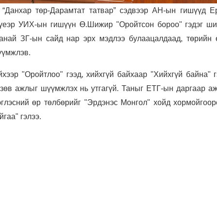
 “Данхар төр-Дарамтат татвар” сэдвээр АН-ын гишүүд Е
 үеэр УИХ-ын гишүүн Ө.Шижир "Оройтсон бороо" гэдэг ши
Танай ЗГ-ын сайд нар эрх мэдлээ булаацалдаад, төрийн 
үүмжлэв.
хээр "Оройтлоо" гээд, хийхгүй байхаар "Хийхгүй байна" г
 зөв ажлыг шүүмжлэх нь утгагүй. Таныг ЕТГ-ын даргаар а
эглэсний өр төлбөрийг "Эрдэнэс Монгол" хойд хормойгоор
гаа" гэлээ.