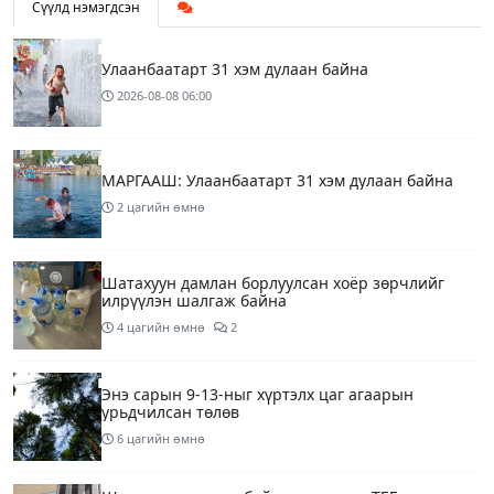
Сүүлд нэмэгдсэн
Улаанбаатарт 31 хэм дулаан байна
2026-08-08
06:00
МАРГААШ: Улаанбаатарт 31 хэм дулаан байна
2 цагийн өмнө
Шатахуун дамлан борлуулсан хоёр зөрчлийг
илрүүлэн шалгаж байна
4 цагийн өмнө
2
Энэ сарын 9-13-ныг хүртэлх цаг агаарын
урьдчилсан төлөв
6 цагийн өмнө