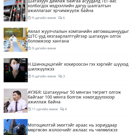
Шатахуун дамлаж байгаа асуудалд ТЕГ-аас
холбогдох мэдээллийн дагуу шалгалтын
ажиллагааг эрчимжүүлж байна
9 цагийн өмнө
6
Аялал жуулчлалын компанийн автомашинуудыг
ШТС-ууд хязгаарлалтгүйгээр шатахуун олгох
боломжоор хангана
9 цагийн өмнө
Н.Шинэцэцэгийг хохироосон гэх хэргийг шүүхэд
шилжүүлжээ
9 цагийн өмнө
3
АҮЭБЯ: Шатахууныг 50 мянган төгрөгт олгож
байгааг 100 мянга болгож нэмэгдүүлэхээр
ажиллаж байна
11 цагийн өмнө
4
Мотоциклтэй эмэгтэйг араас нь зориудаар
мөргөсөн жолоочийг ажлаас нь чөлөөлжээ