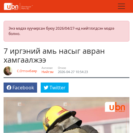
Энэ мэдээ хуучирсан буюу 2026/04/27-нд нийтлэгдсэн мэдээ
болно.
7 иргэний амь насыг авран
хамгаалжээ
Ангилал
Огноо
С.Отгонбаяр
Нийгэм
2026-04-27 10:54:23
Facebook
Twitter