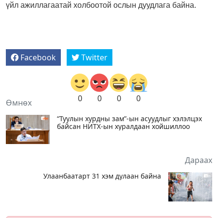
үйл ажиллагаатай холбоотой ослын дуудлага байна.
Facebook
Twitter
0
0
0
0
Өмнөх
“Туулын хурдны зам”-ын асуудлыг хэлэлцэх
байсан НИТХ-ын хуралдаан хойшиллоо
Дараах
Улаанбаатарт 31 хэм дулаан байна