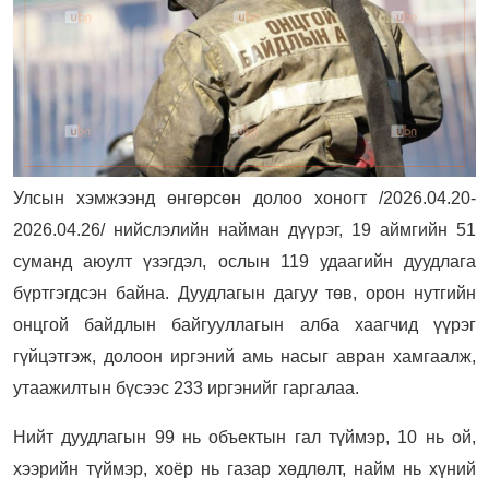
Улсын хэмжээнд өнгөрсөн долоо хоногт /2026.04.20-
2026.04.26/ нийслэлийн найман дүүрэг, 19 аймгийн 51
суманд аюулт үзэгдэл, ослын 119 удаагийн дуудлага
бүртгэгдсэн байна. Дуудлагын дагуу төв, орон нутгийн
онцгой байдлын байгууллагын алба хаагчид үүрэг
гүйцэтгэж, долоон иргэний амь насыг авран хамгаалж,
утаажилтын бүсээс 233 иргэнийг гаргалаа.
Нийт дуудлагын 99 нь объектын гал түймэр, 10 нь ой,
хээрийн түймэр, хоёр нь газар хөдлөлт, найм нь хүний