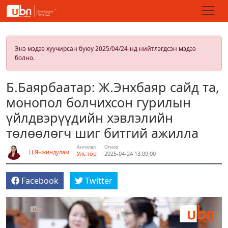
Энэ мэдээ хуучирсан буюу 2025/04/24-нд нийтлэгдсэн мэдээ
болно.
Б.Баярбаатар: Ж.Энхбаяр сайд та,
монопол болчихсон гурилын
үйлдвэрүүдийн хэвлэлийн
төлөөлөгч шиг битгий ажилла
Ангилал
Огноо
Ц.Янжиндулам
Улс төр
2025-04-24 13:09:00
Facebook
Twitter