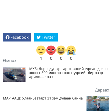
Facebook
Twitter
1
0
0
0
Өмнөх
МХБ: Дөрөвдүгээр сарын эхний гурван долоо
хоногт 800 мянган тонн нүүрсийг биржээр
арилжаалжээ
Дараах
МАРГААШ: Улаанбаатарт 31 хэм дулаан байна