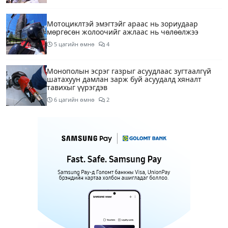
Мотоциклтэй эмэгтэйг араас нь зориудаар
мөргөсөн жолоочийг ажлаас нь чөлөөлжээ
5 цагийн өмнө
4
Монополын эсрэг газрыг асуудлаас зугтаалгүй
шатахуун дамлан зарж буй асуудалд хяналт
тавихыг үүрэгдэв
6 цагийн өмнө
2
Тарвас ачих ажилд туслахаар гэрээсээ гарсан 10
настай охиныг 7 дахь өдрөө хайж байна
6 цагийн өмнө
2
АҮЭБЯ: Тэгш, сондгойг мөрдөөгүй 7 ШТС-д
торгууль ногдуулах, тусгай зөвшөөрлийг нь
цуцлах хүртэл арга хэмжээ авахыг сануулав
6 цагийн өмнө
3
Боловсролын сайд Л.Энх-Амгалан Pearson