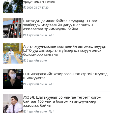
урьдчилсан төлөв
2026-08-07
17:20
Шатахуун дамлаж байгаа асуудалд ТЕГ-аас
холбогдох мэдээллийн дагуу шалгалтын
ажиллагааг эрчимжүүлж байна
1 цагийн өмнө
6
Аялал жуулчлалын компанийн автомашинуудыг
ШТС-ууд хязгаарлалтгүйгээр шатахуун олгох
боломжоор хангана
2 цагийн өмнө
Н.Шинэцэцэгийг хохироосон гэх хэргийг шүүхэд
шилжүүлжээ
2 цагийн өмнө
3
АҮЭБЯ: Шатахууныг 50 мянган төгрөгт олгож
байгааг 100 мянга болгож нэмэгдүүлэхээр
ажиллаж байна
4 цагийн өмнө
4