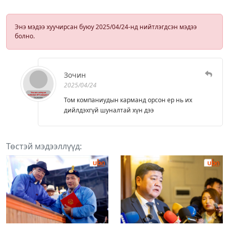
Энэ мэдээ хуучирсан буюу 2025/04/24-нд нийтлэгдсэн мэдээ
болно.
Зочин
2025/04/24
Том компаниудын карманд орсон ер нь их
дийлдэхгүй шуналтай хүн дээ
Төстэй мэдээллүүд: