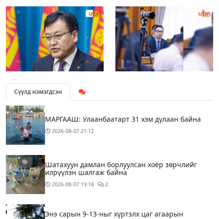
Сүүлд нэмэгдсэн
МАРГААШ: Улаанбаатарт 31 хэм дулаан байна
2026-08-07
21:12
Шатахуун дамлан борлуулсан хоёр зөрчлийг
илрүүлэн шалгаж байна
2026-08-07
19:18
2
Энэ сарын 9-13-ныг хүртэлх цаг агаарын