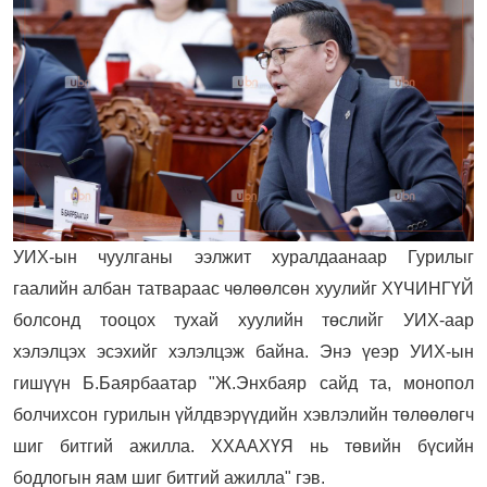
УИХ-ын чуулганы ээлжит хуралдаанаар Гурилыг
гаалийн албан татвараас чөлөөлсөн хуулийг ХҮЧИНГҮЙ
болсонд тооцох тухай хуулийн төслийг УИХ-аар
хэлэлцэх эсэхийг хэлэлцэж байна. Энэ үеэр УИХ-ын
гишүүн Б.Баярбаатар "Ж.Энхбаяр сайд та, монопол
болчихсон гурилын үйлдвэрүүдийн хэвлэлийн төлөөлөгч
шиг битгий ажилла. ХХААХҮЯ нь төвийн бүсийн
бодлогын яам шиг битгий ажилла" гэв.