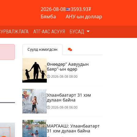
2026-08-08
3593.93₮
Бямба
АНУ-ын доллар
СУРВАЛЖЛАГА
АТГ-ААС АСУУЯ
БУСАД
Сүүлд нэмэгдсэн
Өнөөдөр” Аавуудын
баяр”-ын өдөр
2026-08-08
08:00
Улаанбаатарт 31 хэм
дулаан байна
2026-08-08
06:00
МАРГААШ: Улаанбаатарт
31 хэм дулаан байна