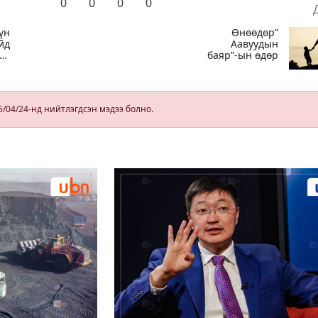
0
0
0
0
үн
Өнөөдөр”
йд
Аавуудын
нг
баяр”-ын өдөр
гүй,
5/04/24-нд нийтлэгдсэн мэдээ болно.