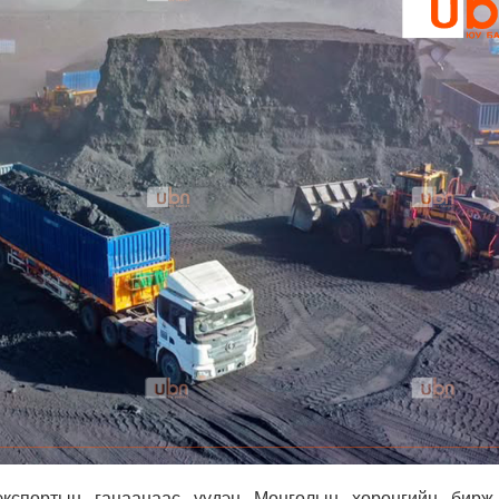
экспортын гацаанаас үүдэн Монголын хөрөнгийн бирж