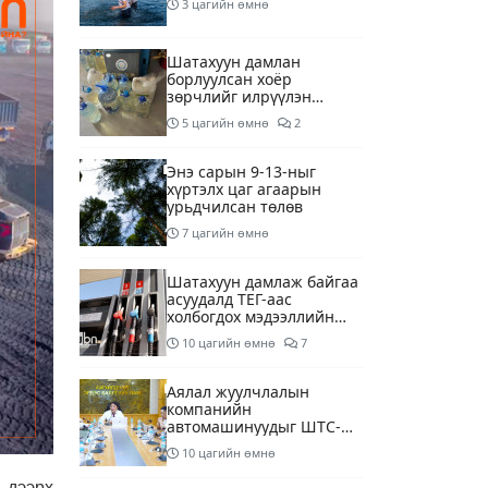
3 цагийн өмнө
Шатахуун дамлан
борлуулсан хоёр
зөрчлийг илрүүлэн
шалгаж байна
5 цагийн өмнө
2
Энэ сарын 9-13-ныг
хүртэлх цаг агаарын
урьдчилсан төлөв
7 цагийн өмнө
Шатахуун дамлаж байгаа
асуудалд ТЕГ-аас
холбогдох мэдээллийн
дагуу шалгалтын
10 цагийн өмнө
7
ажиллагааг эрчимжүүлж
байна
Аялал жуулчлалын
компанийн
автомашинуудыг ШТС-
ууд хязгаарлалтгүйгээр
10 цагийн өмнө
шатахуун олгох
боломжоор хангана
 дээрх