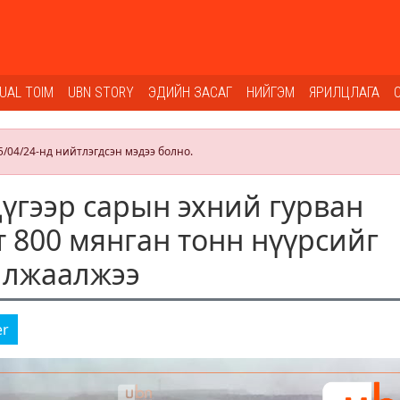
SUAL TOIM
UBN STORY
ЭДИЙН ЗАСАГ
НИЙГЭМ
ЯРИЛЦЛАГА
5/04/24-нд нийтлэгдсэн мэдээ болно.
үгээр сарын эхний гурван
т 800 мянган тонн нүүрсийг
илжаалжээ
er