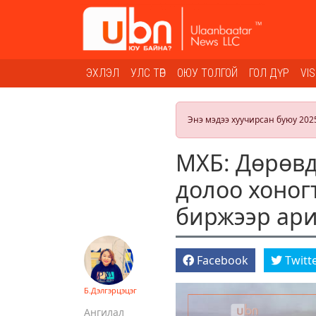
ЭХЛЭЛ
УЛС ТӨР
ОЮУ ТОЛГОЙ
ГОЛ ДҮР
VI
Энэ мэдээ хуучирсан буюу 202
МХБ: Дөрөвд
долоо хоног
биржээр ар
Facebook
Twitt
Б.Дэлгэрцэцэг
Ангилал