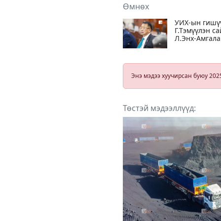
Өмнөх
УИХ-ын гишү
Г.Тэмүүлэн са
Л.Энх-Амгала
“Хууль
хэрэгжүүлдэг
гацаадаг“ гэв
Энэ мэдээ хуучирсан буюу 202
Төстэй мэдээллүүд: