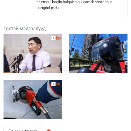
er emgui hogiin hulgaich guuramch shorongiin
horigdol psda
Төстэй мэдээллүүд:
Сүүлд нэмэгдсэн