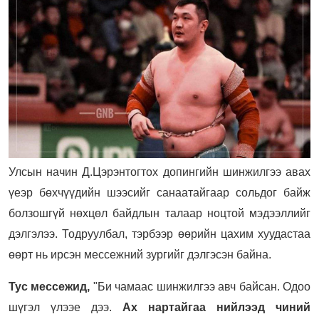
Улсын начин Д.Цэрэнтогтох допингийн шинжилгээ авах
үеэр бөхчүүдийн шээсийг санаатайгаар сольдог байж
болзошгүй нөхцөл байдлын талаар ноцтой мэдээллийг
дэлгэлээ. Тодруулбал, тэрбээр өөрийн цахим хуудастаа
өөрт нь ирсэн мессежний зургийг дэлгэсэн байна.
Тус мессежид,
"Би чамаас шинжилгээ авч байсан. Одоо
шүгэл үлээе дээ.
Ах нартайгаа нийлээд чиний