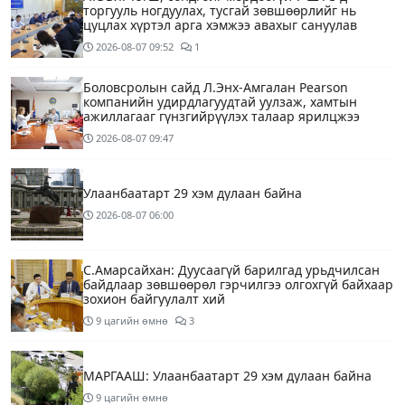
торгууль ногдуулах, тусгай зөвшөөрлийг нь
цуцлах хүртэл арга хэмжээ авахыг сануулав
2026-08-07
09:52
1
Боловсролын сайд Л.Энх-Амгалан Pearson
компанийн удирдлагуудтай уулзаж, хамтын
ажиллагааг гүнзгийрүүлэх талаар ярилцжээ
2026-08-07
09:47
Улаанбаатарт 29 хэм дулаан байна
2026-08-07
06:00
С.Амарсайхан: Дуусаагүй барилгад урьдчилсан
байдлаар зөвшөөрөл гэрчилгээ олгохгүй байхаар
зохион байгуулалт хий
9 цагийн өмнө
3
МАРГААШ: Улаанбаатарт 29 хэм дулаан байна
9 цагийн өмнө