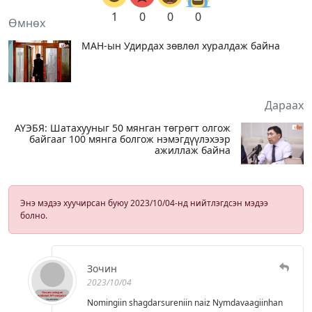
1
0
0
0
Өмнөх
МАН-ын Удирдах зөвлөл хуралдаж байна
Дараах
АҮЭБЯ: Шатахууныг 50 мянган төгрөгт олгож
байгааг 100 мянга болгож нэмэгдүүлэхээр
ажиллаж байна
Энэ мэдээ хуучирсан буюу 2023/10/04-нд нийтлэгдсэн мэдээ
болно.
Зочин
2023/10/04
Nomingiin shagdarsureniin naiz Nymdavaagiinhan