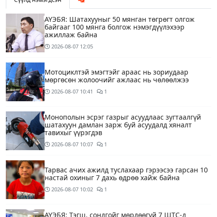
АҮЭБЯ: Шатахууныг 50 мянган төгрөгт олгож
байгааг 100 мянга болгож нэмэгдүүлэхээр
ажиллаж байна
2026-08-07
12:05
Мотоциклтэй эмэгтэйг араас нь зориудаар
мөргөсөн жолоочийг ажлаас нь чөлөөлжээ
2026-08-07
10:41
1
Монополын эсрэг газрыг асуудлаас зугтаалгүй
шатахуун дамлан зарж буй асуудалд хяналт
тавихыг үүрэгдэв
2026-08-07
10:07
1
Тарвас ачих ажилд туслахаар гэрээсээ гарсан 10
настай охиныг 7 дахь өдрөө хайж байна
2026-08-07
10:02
1
АҮЭБЯ: Тэгш, сондгойг мөрдөөгүй 7 ШТС-д