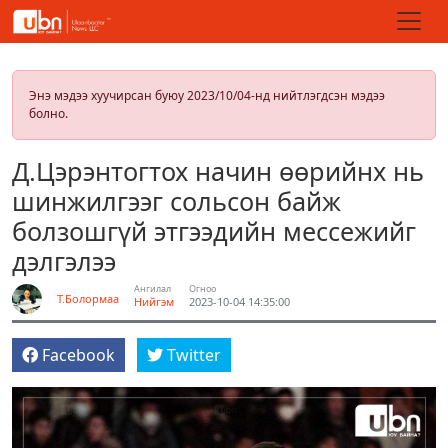
Энэ мэдээ хуучирсан буюу 2023/10/04-нд нийтлэгдсэн мэдээ
болно.
Д.Цэрэнтогтох начин өөрийнх нь
шинжилгээг сольсон байж
болзошгүй этгээдийн мессежийг
дэлгэлээ
Ангилал
Огноо
Т.Болормаа
Нийгэм
2023-10-04 14:35:00
Facebook
Twitter