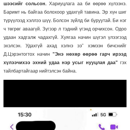
шээсийг сольсон.
Хариуцлага аа би өөрөө хүлээнэ.
Баримт нь байгаа болохоор удахгүй тавина. Эр хүн шиг
түрүүлээд хэллээ шүү. Болсон зүйлд би буруутай. Би нэг
ч төгрөг аваагүй. Зүгээр л тэдний үгэнд орчихсон. Одоо
удаан хадгалж чадахгүй. Хуягаа начин шүгэл үлээгээд
эхэлсэн. Удахгүй ахад хэлнэ ээ" хэмээн бичснийг
Д.Цэрэнтогтох начин
"Энэ нөхөр өөрөө гарч ирээд
хүлээчихээ эхний удаа нэр усыг нууцлая даа"
гэх
тайлбартайгаар нийтэлсэн байна.