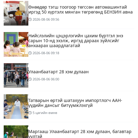
Өнөөдөр тэгш тоогоор төгссөн автомашинтай
иргэд 50 хүртэлх мянган төгрөгөнд БЕНЗИН авна
2026-08-06
09:56
Нийслэлийн цэцэрлэгийн цахим бүртгэл энэ
сарын 10-нд эхэлж, иргэд дараах зүйлсийг
анхаарах шаардлагатай
2026-08-06
09:18
Улаанбаатарт 28 хэм дулаан
2026-08-06
06:00
Татварын өртэй шатахуун импортлогч ААН-
үүдийн дансыг битүүмжлэхгүй
5 цагийн өмнө
Маргааш Улаанбаатарт 28 хэм дулаан, багавтар
үүлтэй