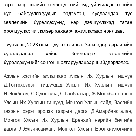
зэрэг мэргэжлийн холбоод, нийгэмд үйлчилдэг төрийн
бус байгууллагуудыг эрдэмтэн, судлаачдаа тус
зөвлөлийн бүрэлдэхүүнд нэр дэвшүүлэхэд татан
оролцуулах чиглэлээр анхаарч ажиллахаар ярилцав.
Түүнчлэн, 2023 оны 1 дүгээр сарын 3-ны өдөр дараагийн
хуралдаанаа хийж, Зөвлөлдөх зөвлөлийн
бүрэлдэхүүнийг сонгон шалгаруулахаар шийдвэрлэлээ.
Ажлын хэсгийн ахлагчаар Улсын Их Хурлын гишүүн
Д.Тогтохсүрэн, гишүүдэд Улсын Их Хурлын гишүүн
Н.Энхболд, С.Одонтуяа, С.Ганбаатар, Ж.Мөнхбат нарын
Улсын Их Хурлын гишүүд, Монгол Улсын сайд, Засгийн
газрын хэрэг эрхлэх газрын дарга Д.Амарбаясгалан,
Монгол Улсын Их Хурлын Ерөнхий нарийн бичгийн
дарга Л.Өлзийсайхан, Монгол Улсын Ерөнхийлөгчийн