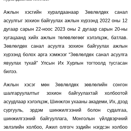
Ажлын хэсгийн хуралдаанаар Зөвлөлдөх санал
асуулгыг зохион байгуулах ажлын хүрээнд 2022 оны 12
дугаар сарын 22-ноос 2023 оны 2 дугаар сарын 20-ны
хугацаанд хийх ажлын төлөвлөгөөг хэлэлцэж, батлав.
Зөвлөлдөх санал асуулга зохион байгуулах ажлын
хүрээнд болох арга хэмжээг “Зөвлөлдөх санал асуулга
явуулах тухай” Улсын Их Хурлын тогтоолд тусгасан
билээ.
Ажлын хэсэг мөн Зөвлөлдөх зөвлөлийн сонгон
шалгаруулалтыг зохион байгуулахтай холбоотой
асуудлаар хэлэлцэж, Шинжлэх ухааны академи, Их, дээд
сургууль, эрдэм шинжилгээний болон судалгаа,
шинжилгээний байгууллага, Монголын үйлдвэрчний
эвлэлийн холбоо, Ажил олгогч эздийн нэгдсэн холбоо