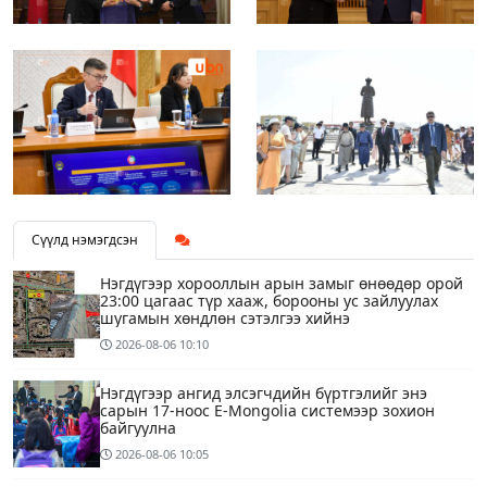
Сүүлд нэмэгдсэн
Нэгдүгээр хорооллын арын замыг өнөөдөр орой
23:00 цагаас түр хааж, борооны ус зайлуулах
шугамын хөндлөн сэтэлгээ хийнэ
2026-08-06
10:10
Нэгдүгээр ангид элсэгчдийн бүртгэлийг энэ
сарын 17-ноос E-Mongolia системээр зохион
байгуулна
2026-08-06
10:05