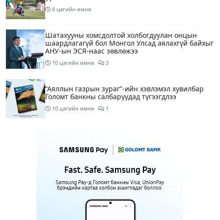
8 цагийн өмнө
Шатахууны хомсдолтой холбогдуулан онцын
шаардлагагүй бол Монгол Улсад аялахгүй байхыг
АНУ-ын ЭСЯ-наас зөвлөжээ
10 цагийн өмнө
3
“Аяллын газрын зураг”-ийн хэвлэмэл хувилбар
Голомт банкны салбаруудад түгээгдлээ
10 цагийн өмнө
1
Нөөцийн махны бүрдүүлэлтэд Нийслэлийн Засаг
дарга Б.Пүрэвдагвыг өөрийн биеэр онцгойлон
анхаарахыг үүрэг болголоо
11 цагийн өмнө
Бүх шатанд хэмнэлтийн горимд шилжиж, найр
наадам, зөвлөгөөн, гадаад томилолтыг
хориглолоо
11 цагийн өмнө
1