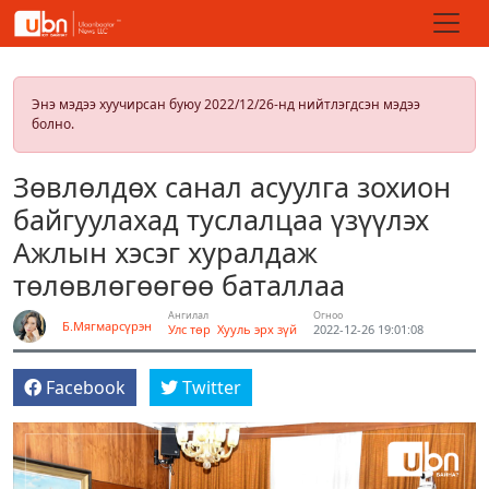
Энэ мэдээ хуучирсан буюу 2022/12/26-нд нийтлэгдсэн мэдээ
болно.
Зөвлөлдөх санал асуулга зохион
байгуулахад туслалцаа үзүүлэх
Ажлын хэсэг хуралдаж
төлөвлөгөөгөө баталлаа
Ангилал
Огноо
Б.Мягмарсүрэн
Улс төр
Хууль эрх зүй
2022-12-26 19:01:08
Facebook
Twitter