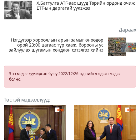
Х.Баттулга АТГ-аас шууд Төрийн ордонд очиж
ЕТГ-ын даргатай уулзжээ
Дараах
Нэгдүгээр хорооллын арын замыг өнөөдөр
орой 23:00 цагаас түр хааж, борооны ус
зайлуулах шугамын хөндлөн сэтэлгээ хийнэ
Энэ мэдээ хуучирсан буюу 2022/12/26-нд нийтлэгдсэн мэдээ
болно.
Төстэй мэдээллүүд: