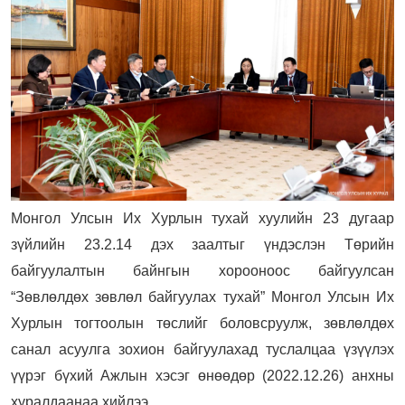
Монгол Улсын Их Хурлын тухай хуулийн 23 дугаар
зүйлийн 23.2.14 дэх заалтыг үндэслэн Төрийн
байгуулалтын байнгын хорооноос байгуулсан
“Зөвлөлдөх зөвлөл байгуулах тухай” Монгол Улсын Их
Хурлын тогтоолын төслийг боловсруулж, зөвлөлдөх
санал асуулга зохион байгуулахад туслалцаа үзүүлэх
үүрэг бүхий Ажлын хэсэг өнөөдөр (2022.12.26) анхны
хуралдаанаа хийлээ.