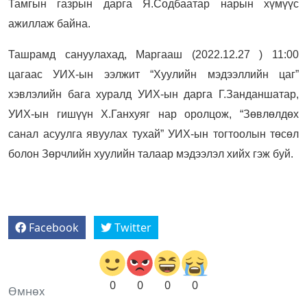
Тамгын газрын дарга Я.Содбаатар нарын хүмүүс
ажиллаж байна.
Ташрамд сануулахад, Маргааш (2022.12.27 ) 11:00
цагаас УИХ-ын ээлжит “Хуулийн мэдээллийн цаг”
хэвлэлийн бага хуралд УИХ-ын дарга Г.Занданшатар,
УИХ-ын гишүүн Х.Ганхуяг нар оролцож, “Зөвлөлдөх
санал асуулга явуулах тухай” УИХ-ын тогтоолын төсөл
болон Зөрчлийн хуулийн талаар мэдээлэл хийх гэж буй.
Facebook
Twitter
0
0
0
0
Өмнөх