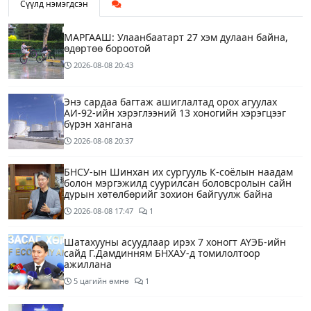
Сүүлд нэмэгдсэн
МАРГААШ: Улаанбаатарт 27 хэм дулаан байна,
өдөртөө бороотой
2026-08-08
20:43
Энэ сардаа багтаж ашиглалтад орох агуулах
АИ-92-ийн хэрэглээний 13 хоногийн хэрэгцээг
бүрэн хангана
2026-08-08
20:37
БНСУ-ын Шинхан их сургууль К-соёлын наадам
болон мэргэжилд суурилсан боловсролын сайн
дурын хөтөлбөрийг зохион байгуулж байна
2026-08-08
17:47
1
Шатахууны асуудлаар ирэх 7 хоногт АҮЭБ-ийн
сайд Г.Дамдинням БНХАУ-д томилолтоор
ажиллана
5 цагийн өмнө
1