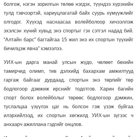
болгож, нэгэн зорилгын төлөө нэгдэх, түүндээ хүрэхийн
тулд тэвчээртэй, хариуцлагатай байх суурь хүмүүжлийг
олгодог. Хүүхэд наснаасаа волейболоор хичээллэж
эхэлсэн хүний хувьд энэ спортыг гэх сэтгэл надад бий.
“Алтайн барс” багтайгаа 15 жил энэ их спортын түүхийг
бичилцэж явна” хэмээлээ.
УИХ-ын дарга манай улсын жүдо, чөлөөт бөхийн
тамирчид олимп, тив дэлхийд бахархам амжилтууд
гаргаж байгааг дурдаад, спортын энэ төрлийг төр
бодлогоор дэмжиж ирснийг тодотгов. Харин багийн
спорт болох волейболыг төрөөс бодлогоор дэмжин,
туслалцаа үзүүлэх цаг нь болсон гэж үзэж буйгаа
илэрхийлээд, их спортын хөгжилд УИХ-ын зүгээс ч
анхаарч ажиллана гэдгийг онцлов.