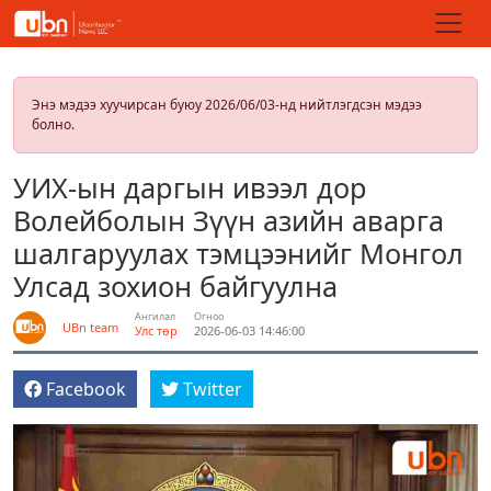
Энэ мэдээ хуучирсан буюу 2026/06/03-нд нийтлэгдсэн мэдээ
болно.
УИХ-ын даргын ивээл дор
Волейболын Зүүн азийн аварга
шалгаруулах тэмцээнийг Монгол
Улсад зохион байгуулна
Ангилал
Огноо
UBn team
Улс төр
2026-06-03 14:46:00
Facebook
Twitter