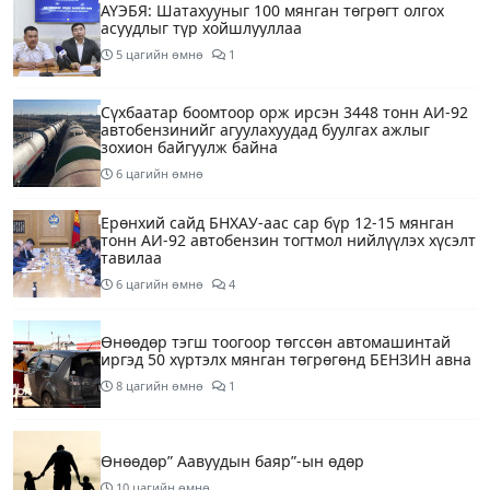
АҮЭБЯ: Шатахууныг 100 мянган төгрөгт олгох
асуудлыг түр хойшлууллаа
5 цагийн өмнө
1
Сүхбаатар боомтоор орж ирсэн 3448 тонн АИ-92
автобензинийг агуулахуудад буулгах ажлыг
зохион байгуулж байна
6 цагийн өмнө
Ерөнхий сайд БНХАУ-аас сар бүр 12-15 мянган
тонн АИ-92 автобензин тогтмол нийлүүлэх хүсэлт
тавилаа
6 цагийн өмнө
4
Өнөөдөр тэгш тоогоор төгссөн автомашинтай
иргэд 50 хүртэлх мянган төгрөгөнд БЕНЗИН авна
8 цагийн өмнө
1
Өнөөдөр” Аавуудын баяр”-ын өдөр
10 цагийн өмнө