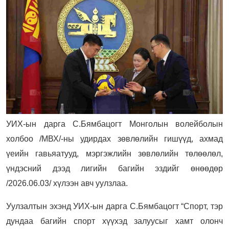
УИХ-ын дарга С.Бямбацогт
Монголын волейболын
холбоо /МВХ/-ны удирдах зөвлөлийн гишүүд, ахмад
үеийн гавьяатууд, мэргэжлийн зөвлөлийн төлөөлөл,
үндэсний дээд лигийн багийн эздийг өнөөдөр
/2026.06.03/ хүлээн авч уулзлаа.
Уулзалтын эхэнд УИХ-ын дарга С.Бямбацогт “Спорт, тэр
дундаа багийн спорт хүүхэд залуусыг хамт олонч