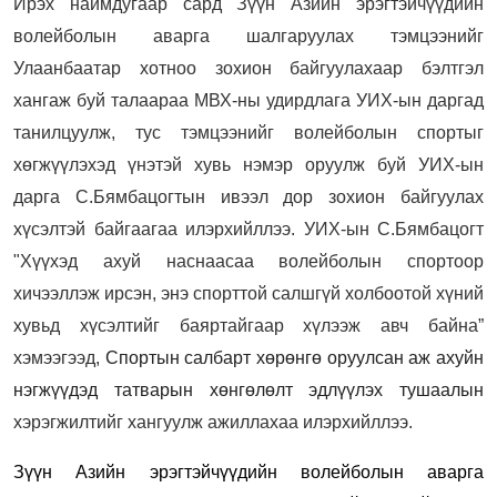
Ирэх наймдугаар сард Зүүн Азийн эрэгтэйчүүдийн
волейболын аварга шалгаруулах тэмцээнийг
Улаанбаатар хотноо зохион байгуулахаар бэлтгэл
хангаж буй талаараа МВХ-ны удирдлага УИХ-ын даргад
танилцуулж, тус тэмцээнийг волейболын спортыг
хөгжүүлэхэд үнэтэй хувь нэмэр оруулж буй УИХ-ын
дарга С.Бямбацогтын ивээл дор зохион байгуулах
хүсэлтэй байгаагаа илэрхийллээ. УИХ-ын С.Бямбацогт
"Хүүхэд ахуй наснаасаа волейболын спортоор
хичээллэж ирсэн, энэ спорттой салшгүй холбоотой хүний
хувьд хүсэлтийг баяртайгаар хүлээж авч байна”
хэмээгээд,
Спортын салбарт хөрөнгө оруулсан аж ахуйн
нэгжүүдэд татварын хөнгөлөлт эдлүүлэх тушаалын
хэрэгжилтийг хангуулж ажиллахаа илэрхийллээ.
Зүүн Азийн эрэгтэйчүүдийн волейболын аварга