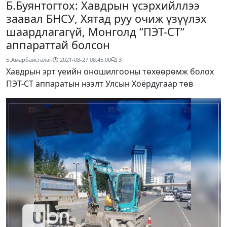
Б.Буянтогтох: Хавдрын үсэрхийллээ
заавал БНСУ, Хятад руу очиж үзүүлэх
шаардлагагүй, Монголд “ПЭТ-СТ“
аппараттай болсон
Б.Амарбаясгалан
2021-08-27 08:45:00
3
Хавдрын эрт үеийн оношилгооны төхөөрөмж болох
ПЭТ-СТ аппаратын нээлт Улсын Хоёрдугаар төв