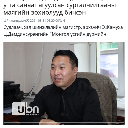
утга санааг агуулсан сурталчилгааны
маягийн зохиолууд бичсэн
Ц.Янжиндулам
2021-08-31 08:20:00
4
Судлаач, хэл шинжлэлийн магистр, эрхзүйч Э.Жамуха
Ц.Дамдинсүрэнгийн "Монгол үсгийн дүрмийн