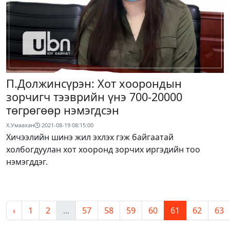
П.Должинсүрэн: Хот хоорондын
зорчигч тээврийн үнэ 700-20000
төгрөгөөр нэмэгдсэн
Х.Умаахан
2021-08-19 08:15:00
Хичээлийн шинэ жил эхлэх гэж байгаатай
холбогдуулан хот хооронд зорчих иргэдийн тоо
нэмэгддэг.
‹
1
2
...
57
58
59
60
61
62
63