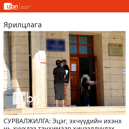
Ярилцлага
СУРВАЛЖИЛГА: Эцэг, эхчүүдийн ихэнх
нь хүүхдээ танхимаар хичээллүүлэх