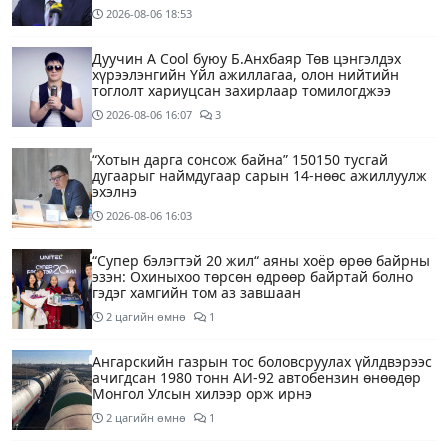
2026-08-06
18:53
Дуучин A Cool буюу Б.Анхбаяр Төв цэнгэлдэх
хүрээлэнгийн Үйл ажиллагаа, олон нийтийн
тоглолт хариуцсан захирлаар томилогджээ
2026-08-06
16:07
3
“Хотын дарга сонсож байна” 150150 тусгай
дугаарыг наймдугаар сарын 14-нөөс ажиллуулж
эхэлнэ
2026-08-06
16:03
“Супер бэлэгтэй 20 жил“ аяны хоёр өрөө байрны
эзэн: Охиныхоо төрсөн өдрөөр байртай болно
гэдэг хамгийн том аз завшаан
2 цагийн өмнө
1
Ангарскийн газрын тос боловсруулах үйлдвэрээс
ачигдсан 1980 тонн АИ-92 автобензин өнөөдөр
Монгол Улсын хилээр орж ирнэ
2 цагийн өмнө
1