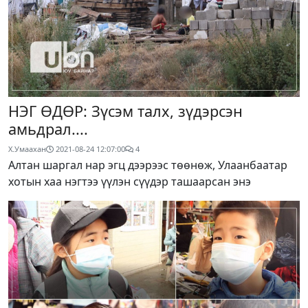
НЭГ ӨДӨР: Зүсэм талх, зүдэрсэн
амьдрал....
Х.Умаахан
2021-08-24 12:07:00
4
Алтан шаргал нар эгц дээрээс төөнөж, Улаанбаатар
хотын хаа нэгтээ үүлэн сүүдэр ташаарсан энэ