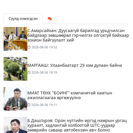
Сүүлд нэмэгдсэн
С.Амарсайхан: Дуусаагүй барилгад урьдчилсан
байдлаар зөвшөөрөл гэрчилгээ олгохгүй байхаар
зохион байгуулалт хий
2026-08-06
19:52
МАРГААШ: Улаанбаатарт 29 хэм дулаан байна
2026-08-06
19:19
МИАТ ТӨХК “БОИНГ“ компанитай хамтын
ажиллагаагаа өргөжүүлнэ
2026-08-06
19:11
Б.Дашпүрэв: Орон нутгийн иргэд намрын ургац
хураалт, хадлантай холбоотой ШТС-уудаар
зөөврийн саваар автобензин авч болно