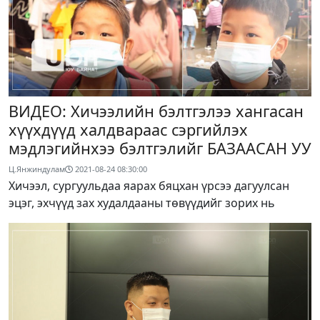
ВИДЕО: Хичээлийн бэлтгэлээ хангасан
хүүхдүүд халдвараас сэргийлэх
мэдлэгийнхээ бэлтгэлийг БАЗААСАН УУ
Ц.Янжиндулам
2021-08-24 08:30:00
Хичээл, сургуульдаа яарах бяцхан үрсээ дагуулсан
эцэг, эхчүүд зах худалдааны төвүүдийг зорих нь