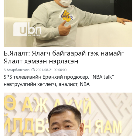
Б.Ялалт: Ялагч байгаарай гэж намайг
Ялалт хэмээн нэрлэсэн
Б.Амарбаясгалан
2021-08-21 09:00:00
SPS телевизийн Ерөнхий продюсер, "NBA talk"
нэвтрүүлгийн хөтлөгч, аналист, NBA