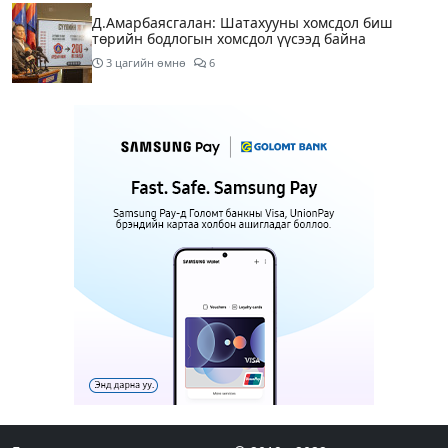
Д.Амарбаясгалан: Шатахууны хомсдол биш
төрийн бодлогын хомсдол үүсээд байна
3 цагийн өмнө
6
Нэгдүгээр хорооллын арын замыг өнөөдөр орой
23:00 цагаас түр хааж, борооны ус зайлуулах
шугамын хөндлөн сэтэлгээ хийнэ
5 цагийн өмнө
1
Нэгдүгээр ангид элсэгчдийн бүртгэлийг энэ
сарын 17-ноос E-Mongolia системээр зохион
байгуулна
5 цагийн өмнө
Өнөөдөр тэгш тоогоор төгссөн автомашинтай
иргэд 50 хүртэлх мянган төгрөгөнд БЕНЗИН авна
5 цагийн өмнө
Нийслэлийн цэцэрлэгийн цахим бүртгэл энэ
сарын 10-нд эхэлж, иргэд дараах зүйлсийг