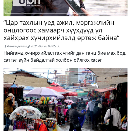
“Цар тахлын үед ажил, мэргэжлийн
онцлогоос хамаарч хүүхдүүд үл
хайхрах хүчирхийлэлд өртөж байна“
Ц.Янжиндулам
2021-08-26 08:05:00
Нийгэмд хүчирхийлэл гэх үгийг дан ганц бие мах бод,
сэтгэл зүйн байдалтай холбон ойлгох хэсэг