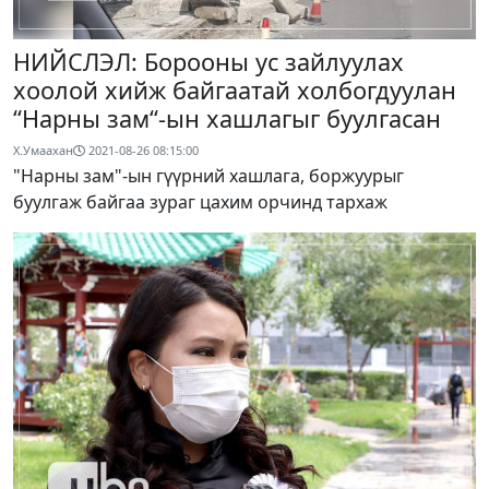
НИЙСЛЭЛ: Борооны ус зайлуулах
хоолой хийж байгаатай холбогдуулан
“Нарны зам“-ын хашлагыг буулгасан
Х.Умаахан
2021-08-26 08:15:00
"Нарны зам"-ын гүүрний хашлага, боржуурыг
буулгаж байгаа зураг цахим орчинд тархаж