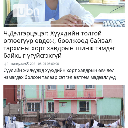
Ч.Дэлгэрцэцэг: Хүүхдийн толгой
өглөөгүүр өвдөж, бөөлжөөд байвал
тархины хорт хавдрын шинж тэмдэг
байхыг үгүйсгэхгүй
Ц.Янжиндулам
2021-08-25 08:00:00
Сүүлийн жилүүдэд хүүхдийн хорт хавдрын өвчлөл
нэмэгдэх болсон талаар сэтгэл өвтгөм мэдээллүүд