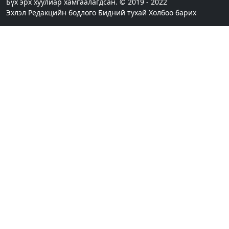
анхаарах шаардлагатай
Бүх эрх хуулиар хамгаалагдсан. © 2019 - 2022
Эхлэл
Редакцийн бодлого
Бидний тухай
Холбоо барих
6 цагийн өмнө
Улаанбаатарт 28 хэм дулаан
9 цагийн өмнө
1
Татварын өртэй шатахуун импортлогч ААН-
үүдийн дансыг битүүмжлэхгүй
18 цагийн өмнө
Маргааш Улаанбаатарт 28 хэм дулаан, багавтар
үүлтэй
20 цагийн өмнө
Шатахууны хомсдолтой холбогдуулан онцын
шаардлагагүй бол Монгол Улсад аялахгүй байхыг
АНУ-ын ЭСЯ-наас зөвлөжээ
1 өдрийн өмнө
3