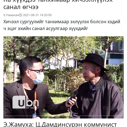
санал өгчээ
Х.Умаахан
2021-08-31 14:20:00
Хичээл сургуулийг танхимаар эхлүүлэх болсон хэдий
ч эцэг эхийн санал асуулгаар хүүхдийг
Э.Жамуха: Ц.Дамдинсүрэн коммунист