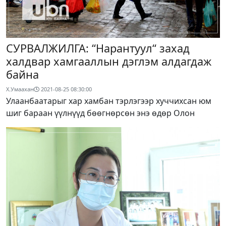
СУРВАЛЖИЛГА: “Нарантуул“ захад
халдвар хамгааллын дэглэм алдагдаж
байна
Х.Умаахан
2021-08-25 08:30:00
Улаанбаатарыг хар хамбан тэрлэгээр хуччихсан юм
шиг бараан үүлнүүд бөөгнөрсөн энэ өдөр Олон