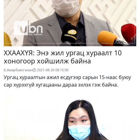
ХХААХҮЯ: Энэ жил ургац хураалт 10
хоногоор хойшилж байна
Б.Амарбаясгалан
2021-08-20 08:15:00
Ургац хураалтын ажил есдүгээр сарын 15-наас буюу
сар хүрэхгүй хугацааны дараа эхлэх гэж байна.