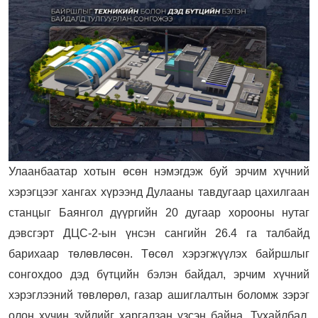
Улаанбаатар хотын өсөн нэмэгдэж буй эрчим хүчний
хэрэгцээг хангах хүрээнд Дулааны тавдугаар цахилгаан
станцыг Баянгол дүүргийн 20 дугаар хорооны нутаг
дэвсгэрт ДЦС-2-ын үнсэн сангийн 26.4 га талбайд
барихаар төлөвлөсөн. Төсөл хэрэгжүүлэх байршлыг
сонгохдоо дэд бүтцийн бэлэн байдал, эрчим хүчний
хэрэглээний төвлөрөл, газар ашиглалтын боломж зэрэг
олон хүчин зүйлийг харгалзан үзсэн байна. Тухайлбал,