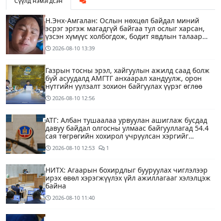
Сүүлд нэмэгдсэн
Н.Энх-Амгалан: Ослын нөхцөл байдал миний
эсрэг эргэж магадгүй байгаа тул ослыг харсан,
үзсэн хүмүүс холбогдож, бодит явдлын талаар
ярьж өгч тусална уу
2026-08-10
13:39
Газрын тосны эрэл, хайгуулын ажилд саад болж
буй асуудалд АМГТГ анхаарал хандуулж, орон
нутгийн уулзалт зохион байгуулах үүрэг өглөө
2026-08-10
12:56
АТГ: Албан тушаалаа урвуулан ашиглаж бусдад
давуу байдал олгосны улмаас байгууллагад 54.4
сая төгрөгийн хохирол учруулсан хэргийг
прокурорт шилжүүллээ
2026-08-10
12:53
1
НИТХ: Агаарын бохирдлыг бууруулах чиглэлээр
ирэх өвөл хэрэгжүүлэх үйл ажиллагааг хэлэлцэж
байна
2026-08-10
11:40