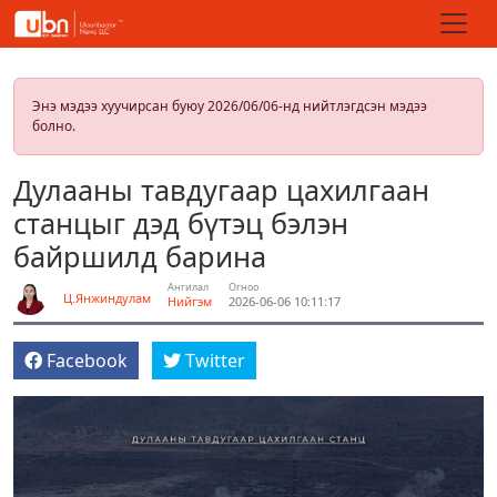
Энэ мэдээ хуучирсан буюу 2026/06/06-нд нийтлэгдсэн мэдээ
болно.
Дулааны тавдугаар цахилгаан
станцыг дэд бүтэц бэлэн
байршилд барина
Ангилал
Огноо
Ц.Янжиндулам
Нийгэм
2026-06-06 10:11:17
Facebook
Twitter