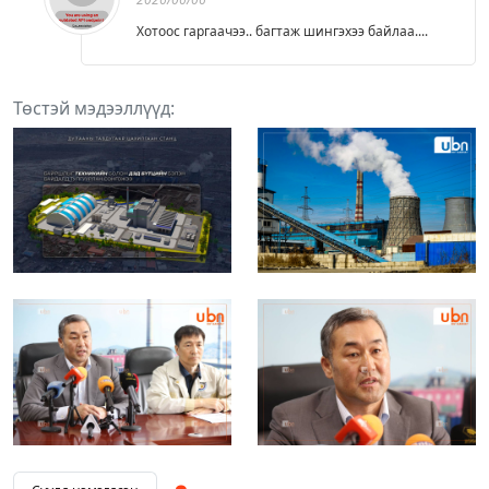
Хотоос гаргаачээ.. багтаж шингэхээ байлаа....
Төстэй мэдээллүүд: