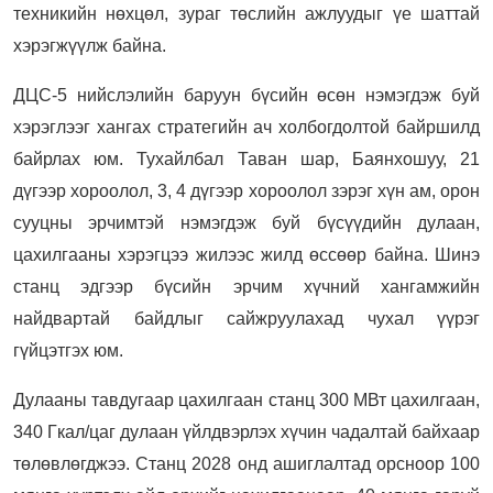
техникийн нөхцөл, зураг төслийн ажлуудыг үе шаттай
хэрэгжүүлж байна.
ДЦС-5 нийслэлийн баруун бүсийн өсөн нэмэгдэж буй
хэрэглээг хангах стратегийн ач холбогдолтой байршилд
байрлах юм. Тухайлбал Таван шар, Баянхошуу, 21
дүгээр хороолол, 3, 4 дүгээр хороолол зэрэг хүн ам, орон
сууцны эрчимтэй нэмэгдэж буй бүсүүдийн дулаан,
цахилгааны хэрэгцээ жилээс жилд өссөөр байна. Шинэ
станц эдгээр бүсийн эрчим хүчний хангамжийн
найдвартай байдлыг сайжруулахад чухал үүрэг
гүйцэтгэх юм.
Дулааны тавдугаар цахилгаан станц 300 МВт цахилгаан,
340 Гкал/цаг дулаан үйлдвэрлэх хүчин чадалтай байхаар
төлөвлөгджээ. Станц 2028 онд ашиглалтад орсноор 100