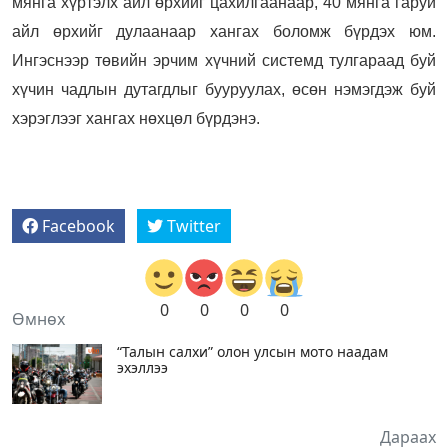
мянга хүртэлх айл өрхийг цахилгаанаар, 40 мянга гаруй
айл өрхийг дулаанаар хангах боломж бүрдэх юм.
Ингэснээр төвийн эрчим хүчний системд тулгараад буй
хүчин чадлын дутагдлыг бууруулах, өсөн нэмэгдэж буй
хэрэглээг хангах нөхцөл бүрдэнэ.
Facebook
Twitter
0
0
0
0
Өмнөх
“Талын салхи” олон улсын мото наадам
эхэллээ
Дараах