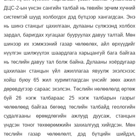
ДЦС-2-ын үнсэн сангийн талбай нь төвийн эрчим хүчний
системтэй шууд холбогдох дэд бүтцээр хангагдсан. Энэ
нь шинэ станцыг цахилгаан, дулааны сүлжээнд холбох
зардал, баригдах хугацааг бууруулах давуу талтай. Мөн
шинээр их хэмжээний газар чөлөөлөх, айл өрхүүдийг
нүүлгэн шилжүүлэх шаардлага харьцангуй бага байгаа
нь төслийн давуу тал болж байна. Дулааны хоёрдугаар
цахилаан станцын үйл ажиллагаа явуулж эхэлснээс
хойш буюу 65 жил хуримтлагдсан үнсийг зөөх ажил
дөрөвдүгээр сараас эхэлсэн. Төслийн нөлөөлөлд өртөж
буй 26 нэгж талбараас 25 нэгж талбарын газрыг
чөлөөлөөд байгаа бөгөөд төслийн талбайд геологийн
судалгааны өрөмдлөгийн ажлууд дуусаж, станцын
үндсэн тоног төхөөрөмжийн захиалгууд хийгдсэн. Мөн
төслийн газар чөлөөлөлт, дэд бүтцийн шийдэл,