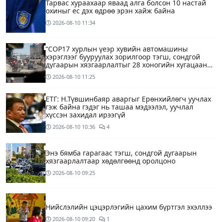
Тарвас хураахаар яваад алга болсон 10 настай
охиныг ес дэх өдрөө эрэн хайж байна
2026-08-10
11:34
“COP17 хурлын үеэр хувийн автомашины
хэрэглээг бууруулах зорилгоор тэгш, сондгой
дугаарын хязгаарлалтыг 28 хоногийн хугацаанд
хийнэ“
2026-08-10
11:25
ЕТГ: Н.Түвшинбаяр аваргыг Ерөнхийлөгч уучлах
гэж байна гэдэг нь ташаа мэдээлэл, уучлал
хүссэн захидал ирээгүй
2026-08-10
10:36
4
Энэ бямба гарагаас тэгш, сондгой дугаарын
хязгаарлалтаар хөдөлгөөнд оролцоно
2026-08-10
09:25
Нийслэлийн цэцэрлэгийн цахим бүртгэл эхэллээ
2026-08-10
09:20
1