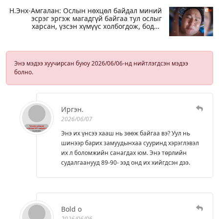
Н.Энх-Амгалан: Ослын нөхцөл байдал миний
эсрэг эргэж магадгүй байгаа тул ослыг
харсан, үзсэн хүмүүс холбогдож, бодит
явдлын талаар ярьж өгч тусална уу
Энэ мэдээ хуучирсан буюу 2026/06/06-нд нийтлэгдсэн мэдээ
болно.
Иргэн.
2026/06/07
Энэ их үнсээ хааш нь зөөж байгаа вэ? Уул нь
шинээр барих замуудынхаа сууринд хэрэглэвэл
их л боломжийн санагдах юм. Энэ төрлийн
судалгаанууд 89-90- ээд онд их хийгдсэн дээ.
Bold o
2026/06/06