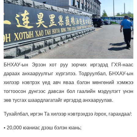
БНХАУ-ын Эрээн хот руу зорчих иргэдэд ГХЯ-наас
дараах анхааруулгыг хүргэлээ. Тодруулбал, БНХАУ-ын
хилээр нэвтрэх үед авч яваа бэлэн мөнгөний хэмжээ
тогтоосон дүнгээс давсан бол гаалийн мэдүүлэгт үнэн
зөв тусгах шаардлагатайг иргэдэд анхааруулав.
Тухайлбал, иргэн Та хилээр нэвтрэхдээ /орох, гарахдаа/:
• 20,000 юаниас дээш бэлэн юань;