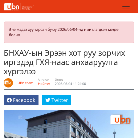
Энэ мэдээ хуучирсан буюу 2026/06/04-нд нийтлэгдсэн мэдээ
болно.
БНХАУ-ын Эрээн хот руу зорчих
иргэдэд ГХЯ-наас анхааруулга
хүргэлээ
Ангилал
Огноо
UBn team
Нийгэм
2026-06-04 11:24:00
Facebook
Twitter