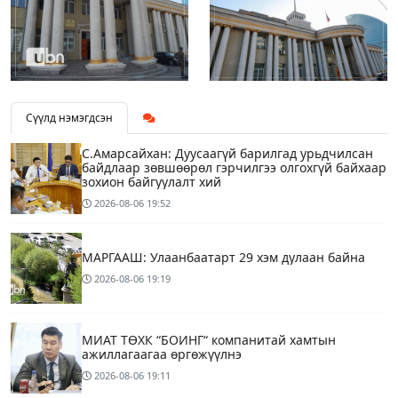
Сүүлд нэмэгдсэн
С.Амарсайхан: Дуусаагүй барилгад урьдчилсан
байдлаар зөвшөөрөл гэрчилгээ олгохгүй байхаар
зохион байгуулалт хий
2026-08-06
19:52
МАРГААШ: Улаанбаатарт 29 хэм дулаан байна
2026-08-06
19:19
МИАТ ТӨХК “БОИНГ“ компанитай хамтын
ажиллагаагаа өргөжүүлнэ
2026-08-06
19:11