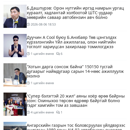
Б.Дашпүрэв: Орон нутгийн иргэд намрын ургац
хураалт, хадлантай холбоотой ШТС-уудаар
зөөврийн саваар автобензин авч болно
2026-08-06
18:53
Дуучин A Cool буюу Б.Анхбаяр Төв цэнгэлдэх
хүрээлэнгийн Үйл ажиллагаа, олон нийтийн
тоглолт хариуцсан захирлаар томилогджээ
1 цагийн өмнө
6
“Хотын дарга сонсож байна” 150150 тусгай
дугаарыг наймдугаар сарын 14-нөөс ажиллуулж
эхэлнэ
1 цагийн өмнө
“Супер бэлэгтэй 20 жил“ аяны хоёр өрөө байрны
эзэн: Охиныхоо төрсөн өдрөөр байртай болно
гэдэг хамгийн том аз завшаан
4 цагийн өмнө
1
Ангарскийн газрын тос боловсруулах үйлдвэрээс
ачигдсан 1980 тонн АИ-92 автобензин өнөөдөр