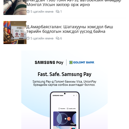
Монгол Улсын хилээр орж ирнэ
5 цагийн өмнө
1
Д.Амарбаясгалан: Шатахууны хомсдол биш
төрийн бодлогын хомсдол үүсээд байна
5 цагийн өмнө
6
Нэгдүгээр хорооллын арын замыг өнөөдөр орой
23:00 цагаас түр хааж, борооны ус зайлуулах
шугамын хөндлөн сэтэлгээ хийнэ
7 цагийн өмнө
1
Нэгдүгээр ангид элсэгчдийн бүртгэлийг энэ
сарын 17-ноос E-Mongolia системээр зохион
байгуулна
7 цагийн өмнө
Өнөөдөр тэгш тоогоор төгссөн автомашинтай
иргэд 50 хүртэлх мянган төгрөгөнд БЕНЗИН авна
7 цагийн өмнө