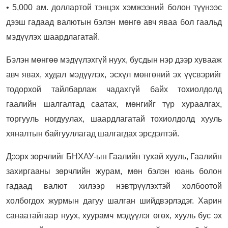
• 5,000 ам. доллартой тэнцэх хэмжээний болон түүнээс
дээш гадаад валютын бэлэн мөнгө авч яваа бол гаальд
мэдүүлэх шаардлагатай.
Бэлэн мөнгөө мэдүүлэхгүй нуух, бусдын нэр дээр хувааж
авч явах, худал мэдүүлэх, эсхүл мөнгөний эх үүсвэрийг
тодорхой тайлбарлаж чадахгүй байх тохиолдолд
гаалийн шалгалтад саатах, мөнгийг түр хураалгах,
торгууль ногдуулах, шаардлагатай тохиолдолд хууль
хяналтын байгууллагад шалгагдах эрсдэлтэй.
Дээрх зөрчлийг БНХАУ-ын Гаалийн тухай хууль, Гаалийн
захиргааны зөрчлийн журам, мөн бэлэн юань болон
гадаад валют хилээр нэвтрүүлэхтэй холбоотой
холбогдох журмын дагуу шалган шийдвэрлэдэг. Харин
санаатайгаар нуух, хуурамч мэдүүлэг өгөх, хууль бус эх