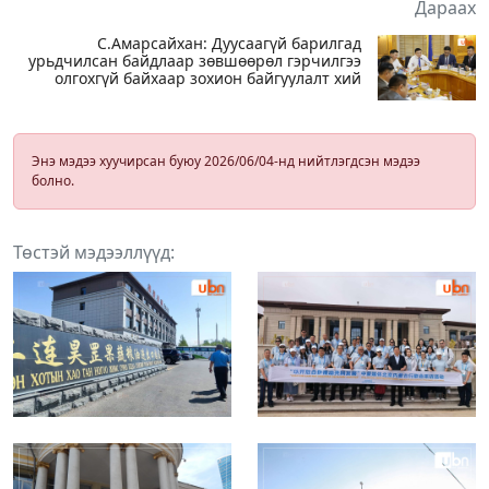
Дараах
С.Амарсайхан: Дуусаагүй барилгад
урьдчилсан байдлаар зөвшөөрөл гэрчилгээ
олгохгүй байхаар зохион байгуулалт хий
Энэ мэдээ хуучирсан буюу 2026/06/04-нд нийтлэгдсэн мэдээ
болно.
Төстэй мэдээллүүд: