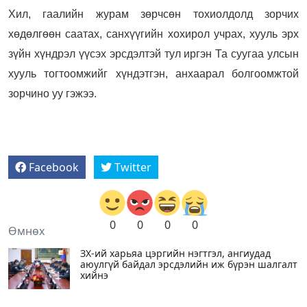
Хил, гаалийн журам зөрчсөн тохиолдолд зорчих
хөдөлгөөн саатах, санхүүгийн хохирол учрах, хууль эрх
зүйн хүндрэл үүсэх эрсдэлтэй тул иргэн Та суугаа улсын
хууль тогтоомжийг хүндэтгэн, анхаарал болгоомжтой
зорчино уу гэжээ.
Facebook
Twitter
0
0
0
0
Өмнөх
ЗХ-ий харьяа цэргийн нэгтгэл, ангиудад
аюулгүй байдал эрсдэлийн иж бүрэн шалгалт
хийнэ