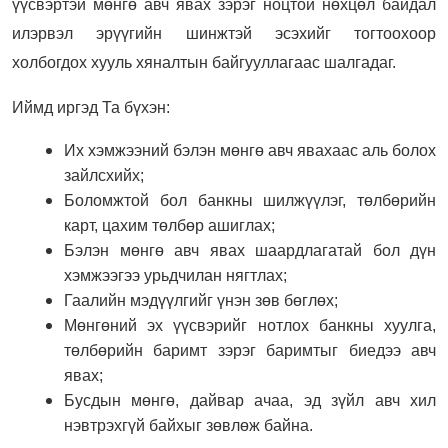
үүсвэртэй мөнгө авч явах зэрэг ноцтой нөхцөл байдал
илэрвэл эрүүгийн шинжтэй эсэхийг тогтоохоор
холбогдох хууль хяналтын байгууллагаас шалгадаг.
Иймд иргэд Та бүхэн:
Их хэмжээний бэлэн мөнгө авч явахаас аль болох
зайлсхийх;
Боломжтой бол банкны шилжүүлэг, төлбөрийн
карт, цахим төлбөр ашиглах;
Бэлэн мөнгө авч явах шаардлагатай бол дүн
хэмжээгээ урьдчилан нягтлах;
Гаалийн мэдүүлгийг үнэн зөв бөглөх;
Мөнгөний эх үүсвэрийг нотлох банкны хуулга,
төлбөрийн баримт зэрэг баримтыг биедээ авч
явах;
Бусдын мөнгө, дайвар ачаа, эд зүйл авч хил
нэвтрэхгүй байхыг зөвлөж байна.