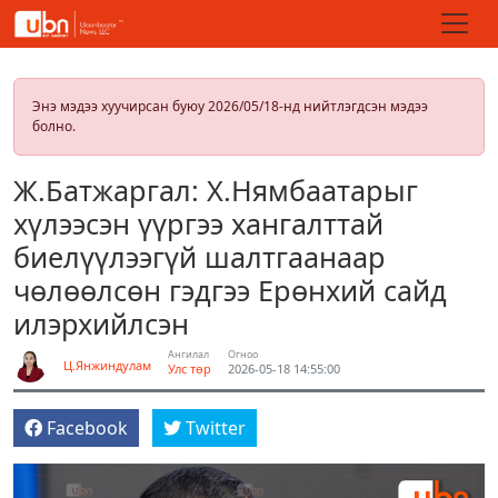
Энэ мэдээ хуучирсан буюу 2026/05/18-нд нийтлэгдсэн мэдээ
болно.
Ж.Батжаргал: Х.Нямбаатарыг
хүлээсэн үүргээ хангалттай
биелүүлээгүй шалтгаанаар
чөлөөлсөн гэдгээ Ерөнхий сайд
илэрхийлсэн
Ангилал
Огноо
Ц.Янжиндулам
Улс төр
2026-05-18 14:55:00
Facebook
Twitter