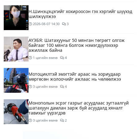
Н.Шинэцэцэгийг хохироосон гэх хэргийг шүүхэд
шилжүүлжээ
2026-08-07
14:30
3
АҮЭБЯ: Шатахууныг 50 мянган төгрөгт олгож
байгааг 100 мянга болгож нэмэгдүүлэхээр
ажиллаж байна
1 цагийн өмнө
4
Мотоциклтэй эмэгтэйг араас нь зориудаар
мөргөсөн жолоочийг ажлаас нь чөлөөлжээ
3 цагийн өмнө
4
Монополын эсрэг газрыг асуудлаас зугтаалгүй
шатахуун дамлан зарж буй асуудалд хяналт
тавихыг үүрэгдэв
3 цагийн өмнө
2
Тарвас ачих ажилд туслахаар гэрээсээ гарсан 10