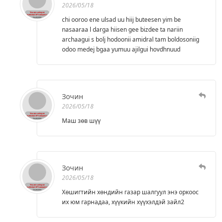
2026/05/18
chi ooroo ene ulsad uu hiij buteesen yim be
nasaaraa l darga hiisen gee bizdee ta nariin
archaagui s bolj hodoonii amidral tam boldosoniig
odoo medej bgaa yumuu ajilgui hovdhnuud
Зочин
2026/05/18
Маш зөв шүү
Зочин
2026/05/18
Хөшигтийн хөндийн газар шалгуул энэ оркоос
их юм гарнадаа, хүүкийн хүүхэлдэй зайл2