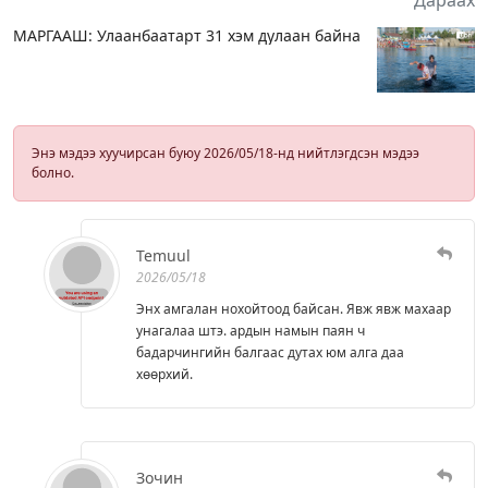
МАРГААШ: Улаанбаатарт 31 хэм дулаан байна
Энэ мэдээ хуучирсан буюу 2026/05/18-нд нийтлэгдсэн мэдээ
болно.
Temuul
2026/05/18
Энх амгалан нохойтоод байсан. Явж явж махаар
унагалаа штэ. ардын намын паян ч
бадарчингийн балгаас дутах юм алга даа
хөөрхий.
Зочин