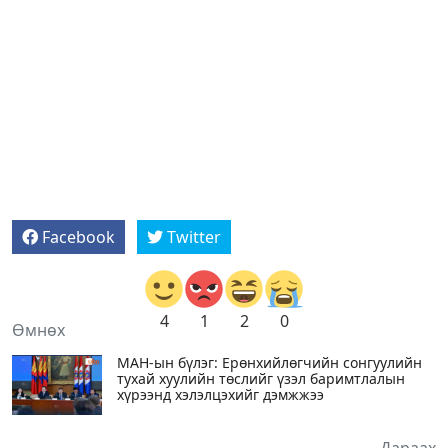
Facebook
Twitter
4
1
2
0
Өмнөх
МАН-ын бүлэг: Ерөнхийлөгчийн сонгуулийн
тухай хуулийн төслийг үзэл баримтлалын
хүрээнд хэлэлцэхийг дэмжжээ
Дараах