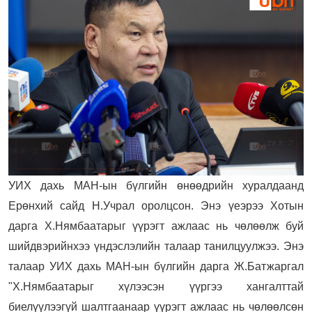
УИХ дахь МАН-ын бүлгийн өнөөдрийн хуралдаанд
Ерөнхий сайд Н.Учрал оролцсон. Энэ үеэрээ Хотын
дарга Х.Нямбаатарыг үүрэгт ажлаас нь чөлөөлж буй
шийдвэрийнхээ үндэслэлийн талаар танилцуулжээ. Энэ
талаар УИХ дахь МАН-ын бүлгийн дарга Ж.Батжаргал
"
Х.Нямбаатарыг хүлээсэн үүргээ хангалттай
биелүүлээгүй шалтгаанаар үүрэгт ажлаас нь чөлөөлсөн