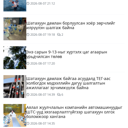
2026-08-07
21:12
Шатахуун дамлан борлуулсан хоёр зөрчлийг
илрүүлэн шалгаж байна
2026-08-07
19:18
2
Энэ сарын 9-13-ныг хүртэлх цаг агаарын
урьдчилсан төлөв
2026-08-07
17:20
Шатахуун дамлаж байгаа асуудалд ТЕГ-аас
холбогдох мэдээллийн дагуу шалгалтын
ажиллагааг эрчимжүүлж байна
2026-08-07
14:39
6
Аялал жуулчлалын компанийн автомашинуудыг
ШТС-ууд хязгаарлалтгүйгээр шатахуун олгох
боломжоор хангана
2026-08-07
14:35