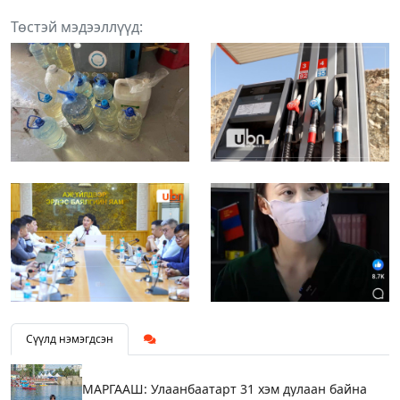
Төстэй мэдээллүүд:
Сүүлд нэмэгдсэн
МАРГААШ: Улаанбаатарт 31 хэм дулаан байна