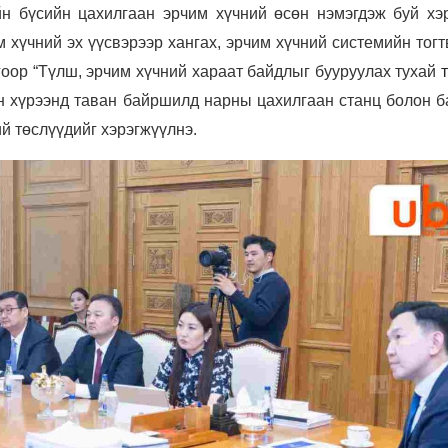
йн бүсийн цахилгаан эрчим хүчний өсөн нэмэгдэж буй хэр
м хүчний эх үүсвэрээр хангах, эрчим хүчний системийн тог
оор “Түлш, эрчим хүчний хараат байдлыг бууруулах тухай
ын хүрээнд таван байршилд нарны цахилгаан станц болон б
й төслүүдийг хэрэгжүүлнэ.