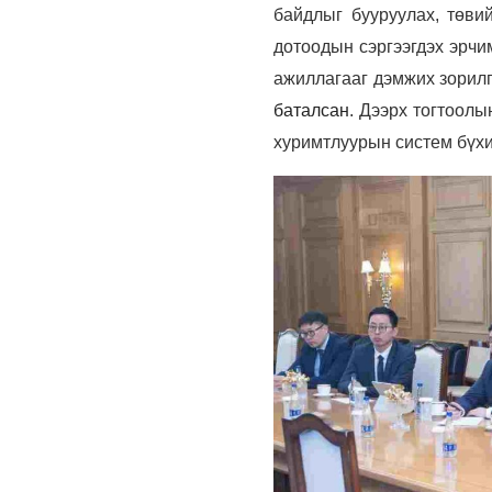
байдлыг бууруулах, төви
дотоодын сэргээгдэх эрчи
ажиллагааг дэмжих зорилг
баталсан
. Дээрх тогтоол
хуримтлуурын систем бүхи