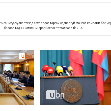
0% санхүүжүүлнэ тэгээд сохор зоос гаргах чадваргүй монгол компани бас чи
инь болоод гадны компани оролцохоос татгалзаад байна.