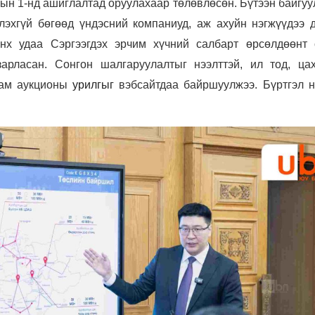
ын 1-нд ашиглалтад оруулахаар төлөвлөсөн. Бүтээн байгуу
лэхгүй бөгөөд үндэсний компаниуд, аж ахуйн нэгжүүдээ 
анх удаа Сэргээгдэх эрчим хүчний салбарт өрсөлдөөнт 
зарласан. Сонгон шалгаруулалтыг нээлттэй, ил тод, ца
яам аукционы
урилгыг
вэбсайтдаа байршуулжээ. Бүртгэл н