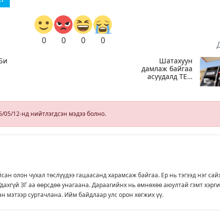
0
0
0
0
 Би
Шатахуун
дамлаж байгаа
асуудалд ТЕГ-
ид
аас холбогдох
э
мэдээллийн
дагуу
шалгалтын
6/05/12-нд нийтлэгдсэн мэдээ болно.
ажиллагааг
эрчимжүүлж
байна
йсан олон чухал төслүүдээ гацаасанд харамсаж байгаа. Ер нь тэгээд нэг сай
Удахгүй ЗГ аа өөрсдөө унагаана. Дараагийнх нь өмнөхөө аюултай гэмт хэрг
ан мэтээр суртачлана. Ийм байдлаар улс орон хөгжих үү.