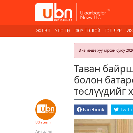
ЭХЛЭЛ
УЛС ТӨР
ОЮУ ТОЛГОЙ
ГОЛ ДҮР
VI
Энэ мэдээ хуучирсан буюу 202
Таван байрш
болон батар
төслүүдийг 
Facebook
Twitt
UBn team
Ангилал