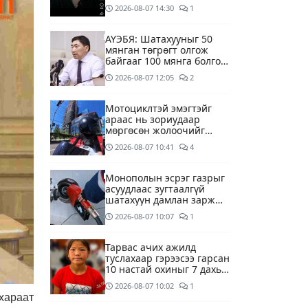
2026-08-07
14:30
1
АҮЭБЯ: Шатахууныг 50
мянган төгрөгт олгож
байгааг 100 мянга болгож
нэмэгдүүлэхээр ажиллаж
2026-08-07
12:05
2
байна
Мотоциклтэй эмэгтэйг
араас нь зориудаар
мөргөсөн жолоочийг
ажлаас нь чөлөөлжээ
2026-08-07
10:41
4
Монополын эсрэг газрыг
асуудлаас зугтаалгүй
шатахуун дамлан зарж
буй асуудалд хяналт
2026-08-07
10:07
1
тавихыг үүрэгдэв
Тарвас ачих ажилд
туслахаар гэрээсээ гарсан
10 настай охиныг 7 дахь
өдрөө хайж байна
2026-08-07
10:02
1
хараат