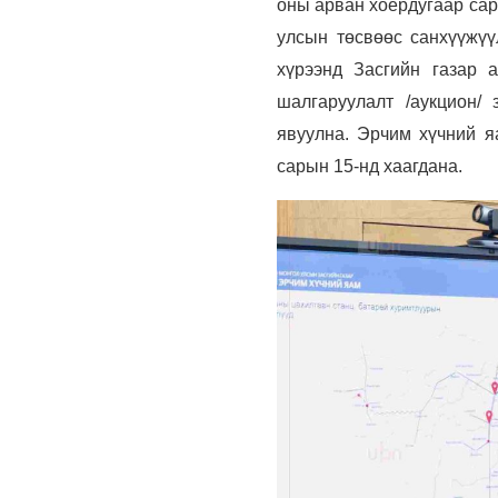
оны арван хоёрдугаар сар
улсын төсвөөс санхүүжүү
хүрээнд Засгийн газар 
шалгаруулалт /аукцион/ 
явуулна. Эрчим хүчний 
сарын 15-нд хаагдана.