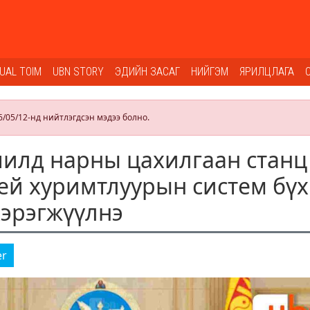
SUAL TOIM
UBN STORY
ЭДИЙН ЗАСАГ
НИЙГЭМ
ЯРИЛЦЛАГА
6/05/12-нд нийтлэгдсэн мэдээ болно.
илд нарны цахилгаан станц
ей хуримтлуурын систем бү
хэрэгжүүлнэ
er