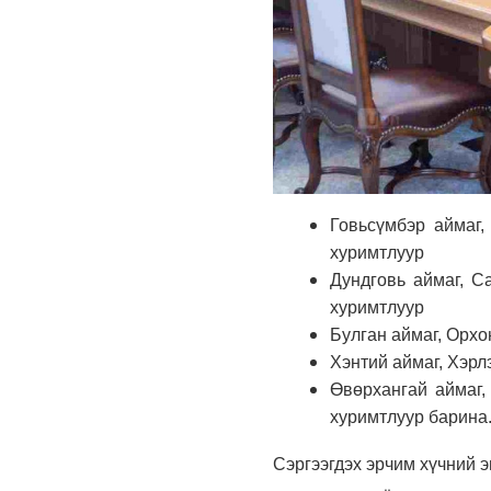
Говьсүмбэр аймаг,
хуримтлуур
Дундговь аймаг, С
хуримтлуур
Булган аймаг, Орхо
Хэнтий аймаг, Хэрл
Өвөрхангай аймаг,
хуримтлуур барина
Сэргээгдэх эрчим хүчний 