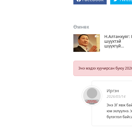
Өмнөх
Н.Алтанхуяг:
шүүхтэй
шүүхгүй
Ерөнхийлөгч
нэр дэвшихэ
илэрхийлсэн
Энэ мэдээ хуучирсан буюу 202
Иргэн
2026/05/14
Энэ ЗГ явж ба
юм эхлүүлнэ. 
бүлэглэл байс