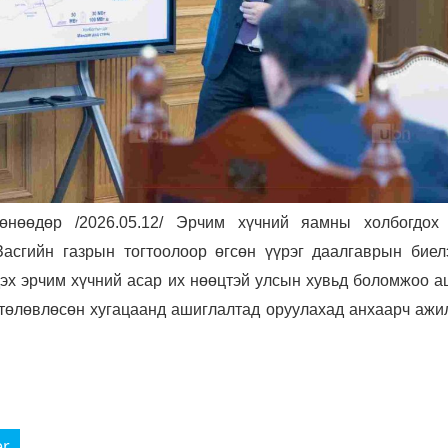
өнөөдөр /2026.05.12/ Эрчим хүчний яамны холбогдох
Засгийн газрын тогтоолоор өгсөн үүрэг даалгаврын биел
дэх эрчим хүчний асар их нөөцтэй улсын хувьд боломжоо а
 төлөвлөсөн хугацаанд ашиглалтад оруулахад анхаарч ажи
er