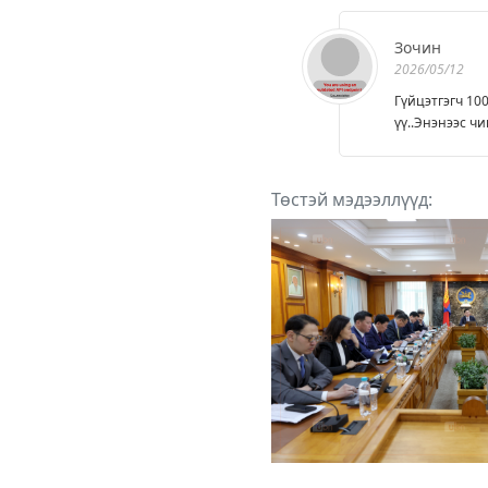
Зочин
2026/05/12
Гүйцэтгэгч 10
үү..Энэнээс ч
Төстэй мэдээллүүд: