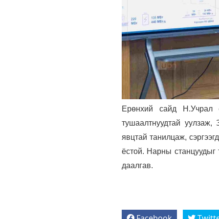
Ерөнхий сайд Н.Учрал 
тушаалтнуудтай уулзаж, 
явцтай танилцаж, сэргээг
ёстой. Нарны станцуудыг
даалгав.
Facebook
Twitt