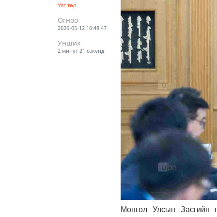
Улс төр
Огноо
2026-05-12 16:48:47
Унших
2 минут 21 секунд
Монгол Улсын Засгийн г