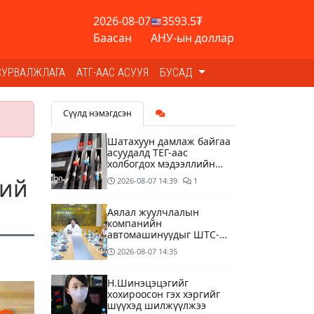
2026-08-07
3593.5₮
Баасан
АНУ-ын доллар
СУРВАЛЖЛАГА
АТГ-ААС АСУУЯ
БУСАД
Сүүлд нэмэгдсэн
Шатахуун дамлаж байгаа
асуудалд ТЕГ-аас
холбогдох мэдээллийн
дагуу шалгалтын
хий
2026-08-07
14:39
1
ажиллагааг эрчимжүүлж
байна
Аялал жуулчлалын
компанийн
автомашинуудыг ШТС-
ууд хязгаарлалтгүйгээр
2026-08-07
14:35
шатахуун олгох
боломжоор хангана
Н.Шинэцэцэгийг
хохироосон гэх хэргийг
шүүхэд шилжүүлжээ