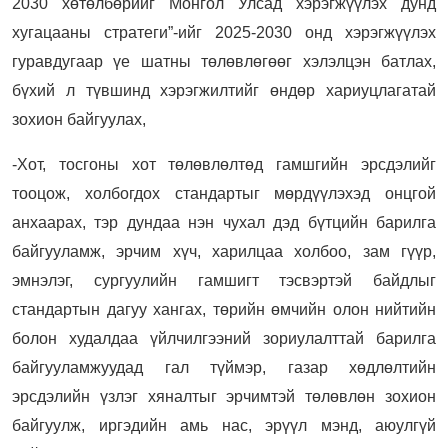
2030 хөтөлбөрийг Монгол Улсад хэрэгжүүлэх дунд
хугацааны стратеги”-ийг 2025-2030 онд хэрэгжүүлэх
гуравдугаар үе шатны төлөвлөгөөг хэлэлцэн батлах,
бүхий л түвшинд хэрэгжилтийг өндөр хариуцлагатай
зохион байгуулах,
-Хот, тосгоны хот төлөвлөлтөд гамшгийн эрсдэлийг
тооцож, холбогдох стандартыг мөрдүүлэхэд онцгой
анхаарах, тэр дундаа нэн чухал дэд бүтцийн барилга
байгууламж, эрчим хүч, харилцаа холбоо, зам гүүр,
эмнэлэг, сургуулийн гамшигт тэсвэртэй байдлыг
стандартын дагуу хангах, төрийн өмчийн олон нийтийн
болон худалдаа үйлчилгээний зориулалттай барилга
байгууламжуудад гал түймэр, газар хөдлөлтийн
эрсдэлийн үзлэг хяналтыг эрчимтэй төлөвлөн зохион
байгуулж, иргэдийн амь нас, эрүүл мэнд, аюулгүй