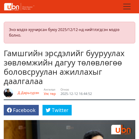
Энэ мэдээ хуучирсан буюу 2025/12/12-нд нийтлэгдсэн мэдээ
болно.
Гамшгийн эрсдэлийг бууруулах
зөвлөмжийн дагуу төлөвлөгөө
боловсруулан ажиллахыг
даалгалаа
Ангилал
Огноо
Д.Дарьсүрэн
Улс төр
2025-12-12 16:44:52
Facebook
Twitter