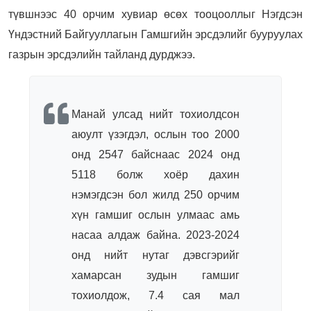
түвшнээс 40 орчим хувиар өсөх тооцооллыг Нэгдсэн
Үндэстний Байгууллагын Гамшгийн эрсдэлийг бууруулах
газрын эрсдэлийн тайланд дурджээ.
Манай улсад нийт тохиолдсон
аюулт үзэгдэл, ослын тоо 2000
онд 2547 байснаас 2024 онд
5118 болж хоёр дахин
нэмэгдсэн бол жилд 250 орчим
хүн гамшиг ослын улмаас амь
насаа алдаж байна. 2023-2024
онд нийт нутаг дэвсгэрийг
хамарсан зудын гамшиг
тохиолдож, 7.4 сая мал