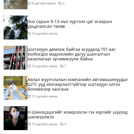
8 цагийн өмнө
3
Энэ сарын 9-13-ныг хүртэлх цаг агаарын
урьдчилсан төлөв
10 цагийн өмнө
Шатахуун дамлаж байгаа асуудалд ТЕГ-аас
холбогдох мэдээллийн дагуу шалгалтын
ажиллагааг эрчимжүүлж байна
13 цагийн өмнө
7
Аялал жуулчлалын компанийн автомашинуудыг
ШТС-ууд хязгаарлалтгүйгээр шатахуун олгох
боломжоор хангана
13 цагийн өмнө
Н.Шинэцэцэгийг хохироосон гэх хэргийг шүүхэд
шилжүүлжээ
13 цагийн өмнө
3