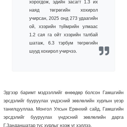
хорогдож, эдийн засагт 1.3 их
наяд төгрөгийн хохирол
учирсан, 2025 онд 273 удаагийн
ой, хээрийн түймрийн улмаас
1.2 сая га ойт хээрийн талбай
шатаж, 6.3 тэрбум төгрөгийн
шууд хохирол учирчээ.
Эдгээр баримт мэдээллийг өнөөдөр болсон Гамшгийн
эрсдэлийг бууруулах үндэсний зөвлөлийн хурлын үеэр
танилцууллаа. Монгол Улсын Ерөнхий сайд, Гамшгийн
эрсдэлийг бууруулах үндэсний зөвлөлийн дарга
Г.Занданшатар тус хурлыг нээж үг хэллээ.