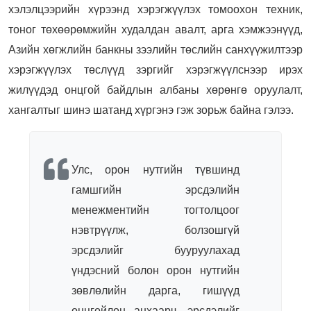
хэлэлцээрийн хүрээнд хэрэгжүүлэх томоохон техник,
тоног төхөөрөмжийн худалдан авалт, арга хэмжээнүүд,
Азийн хөгжлийн банкны зээлийн төслийн санхүүжилтээр
хэрэгжүүлэх төслүүд зэргийг хэрэгжүүлснээр ирэх
жилүүдэд онцгой байдлын албаны хөрөнгө оруулалт,
хангалтыг шинэ шатанд хүргэнэ гэж зорьж байна гэлээ.
Улс, орон нутгийн түвшинд
гамшгийн эрсдэлийн
менежментийн тогтолцоог
нэвтрүүлж, болзошгүй
эрсдэлийг бууруулахад
үндэсний болон орон нутгийн
зөвлөлийн дарга, гишүүд
онцгойлон анхаарч, эрсдэлийг