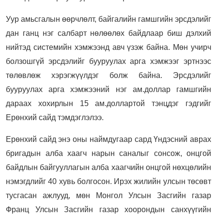
Уур амьсгалын өөрчлөлт, байгалийн гамшгийн эрсдэлийг
дан ганц нэг салбарт нөлөөлөх байдлаар биш дэлхий
нийтэд системийн хэмжээнд авч үзэж байна. Мөн учирч
болзошгүй эрсдэлийг бууруулах арга хэмжээг эртнээс
төлөвлөж хэрэгжүүлдэг болж байна. Эрсдэлийг
бууруулах арга хэмжээний нэг ам.доллар гамшгийн
дараах хохирлын 15 ам.доллартой тэнцдэг гэдгийг
Ерөнхий сайд тэмдэглэлээ.
Ерөнхий сайд энэ оны наймдугаар сард Үндэсний аврах
бригадын алба хаагч нарын саналыг сонсож, онцгой
байдлын байгууллагын алба хаагчийн онцгой нөхцөлийн
нэмэгдлийг 40 хувь болгосон. Ирэх жилийн улсын төсөвт
тусгасан ажлууд, мөн Монгол Улсын Засгийн газар
Франц Улсын Засгийн газар хоорондын санхүүгийн