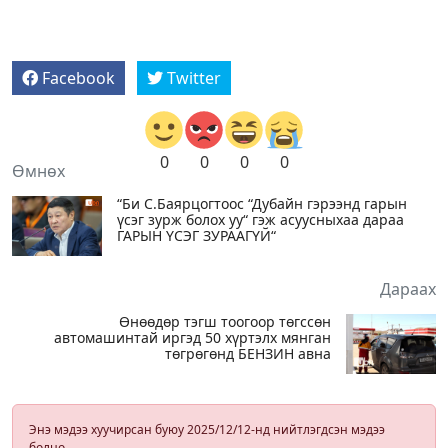
Facebook
Twitter
0
0
0
0
Өмнөх
“Би С.Баярцогтоос “Дубайн гэрээнд гарын
үсэг зурж болох уу“ гэж асуусныхаа дараа
ГАРЫН ҮСЭГ ЗУРААГҮЙ“
Дараах
Өнөөдөр тэгш тоогоор төгссөн
автомашинтай иргэд 50 хүртэлх мянган
төгрөгөнд БЕНЗИН авна
Энэ мэдээ хуучирсан буюу 2025/12/12-нд нийтлэгдсэн мэдээ
болно.