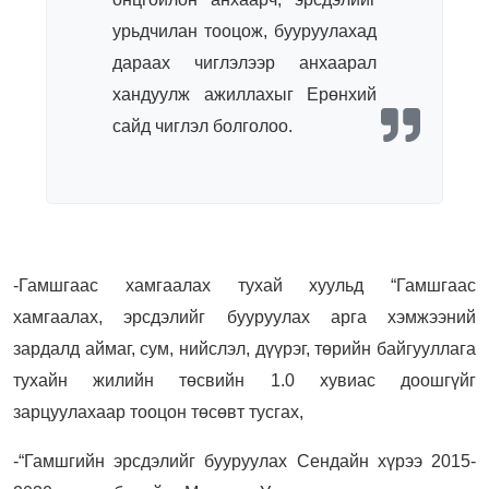
урьдчилан тооцож, бууруулахад
дараах чиглэлээр анхаарал
хандуулж ажиллахыг Ерөнхий
сайд чиглэл болголоо.
-Гамшгаас хамгаалах тухай хуульд “Гамшгаас
хамгаалах, эрсдэлийг бууруулах арга хэмжээний
зардалд аймаг, сум, нийслэл, дүүрэг, төрийн байгууллага
тухайн жилийн төсвийн 1.0 хувиас доошгүйг
зарцуулахаар тооцон төсөвт тусгах,
-“Гамшгийн эрсдэлийг бууруулах Сендайн хүрээ 2015-