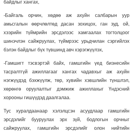
байдлыг хангах,
-Байгаль орчин, хөдөө аж ахуйн салбарын уур
амьсгалын өөрчлөлтөд дасан зохицох, ган зуд, ой,
хээрийн түймрийн эрсдэлээс хамгаалах тогтолцоог
шинэчлэн сайжруулах, түймрээс урьдчилан сэргийлэх
бэлэн байдлыг бүх түвшинд авч хэрэгжүүлэх,
-Гамшигт тэсвэртэй байх, гамшгийн үед бизнесийн
тасралтгүй ажиллагааг хангах чадавхыг аж ахуйн
нэгжүүдэд бэхжүүлж, төр, хувийн хэвшлийн түншлэл,
хөрөнгө оруулалтыг дэмжиж ажиллахыг Үндэсний
хорооны гишүүдэд даалгалаа.
Тус хуралдаанаар хэлэлцсэн асуудлаар гамшгийн
эрсдэлийг бууруулах эрх зүй, бодлогын орчныг
сайжруулах, гамшгийн эрсдэлийг олон нийтийн