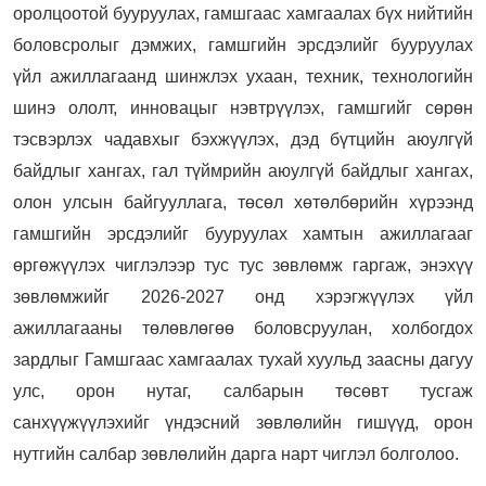
оролцоотой бууруулах, гамшгаас хамгаалах бүх нийтийн
боловсролыг дэмжих, гамшгийн эрсдэлийг бууруулах
үйл ажиллагаанд шинжлэх ухаан, техник, технологийн
шинэ ололт, инновацыг нэвтрүүлэх, гамшгийг сөрөн
тэсвэрлэх чадавхыг бэхжүүлэх, дэд бүтцийн аюулгүй
байдлыг хангах, гал түймрийн аюулгүй байдлыг хангах,
олон улсын байгууллага, төсөл хөтөлбөрийн хүрээнд
гамшгийн эрсдэлийг бууруулах хамтын ажиллагааг
өргөжүүлэх чиглэлээр тус тус зөвлөмж гаргаж, энэхүү
зөвлөмжийг 2026-2027 онд хэрэгжүүлэх үйл
ажиллагааны төлөвлөгөө боловсруулан, холбогдох
зардлыг Гамшгаас хамгаалах тухай хуульд заасны дагуу
улс, орон нутаг, салбарын төсөвт тусгаж
санхүүжүүлэхийг үндэсний зөвлөлийн гишүүд, орон
нутгийн салбар зөвлөлийн дарга нарт чиглэл болголоо.