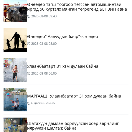
Өнөөдөр тэгш тоогоор төгссөн автомашинтай
иргэд 50 хүртэлх мянган төгрөгөнд БЕНЗИН авна
2026-08-08
09:43
Өнөөдөр” Аавуудын баяр”-ын өдөр
2026-08-08
08:00
Улаанбаатарт 31 хэм дулаан байна
2026-08-08
06:00
МАРГААШ: Улаанбаатарт 31 хэм дулаан байна
6 цагийн өмнө
Шатахуун дамлан борлуулсан хоёр зөрчлийг
илрүүлэн шалгаж байна