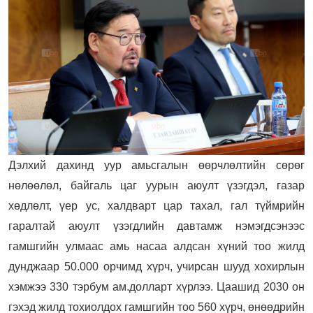
Дэлхий дахинд уур амьсгалын өөрчлөлтийн сөрөг
нөлөөлөл, байгаль цаг уурын аюулт үзэгдэл, газар
хөдлөлт, үер ус, халдварт цар тахал, гал түймрийн
гаралтай аюулт үзэгдлийн давтамж нэмэгдсэнээс
гамшгийн улмаас амь насаа алдсан хүний тоо жилд
дунджаар 50.000 орчимд хүрч, учирсан шууд хохирлын
хэмжээ 330 тэрбум ам.долларт хүрлээ. Цаашид 2030 он
гэхэд жилд тохиолдох гамшгийн тоо 560 хүрч, өнөөдрийн