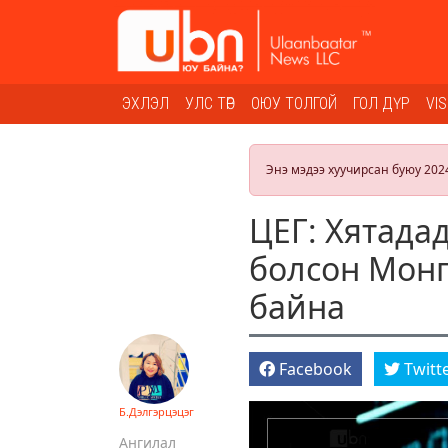
ЭХЛЭЛ
УЛС ТӨР
ОЮУ ТОЛГОЙ
ГОЛ ДҮР
VI
Энэ мэдээ хуучирсан буюу 202
ЦЕГ: Хятада
болсон Монг
байна
Facebook
Twitt
Б.Дэлгэрцэцэг
Ангилал