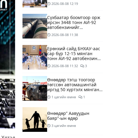
хойшлууллаа
2026-08-08
12:19
Сүхбаатар боомтоор орж
ирсэн 3448 тонн АИ-92
автобензинийг
агуулахуудад буулгах
2026-08-08
11:38
ажлыг зохион байгуулж
байна
Ерөнхий сайд БНХАУ-аас
сар бүр 12-15 мянган
тонн АИ-92 автобензин
тогтмол нийлүүлэх хүсэлт
2026-08-08
11:32
3
тавилаа
Өнөөдөр тэгш тоогоор
төгссөн автомашинтай
иргэд 50 хүртэлх мянган
төгрөгөнд БЕНЗИН авна
1 цагийн өмнө
1
Өнөөдөр” Аавуудын
баяр”-ын өдөр
3 цагийн өмнө
 Хятад