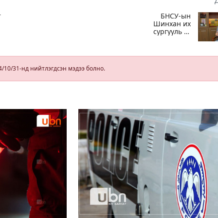
т
БНСУ-ын
Шинхан их
сургууль К-
соёлын наадам
болон
мэргэжилд
суурилсан
4/10/31-нд нийтлэгдсэн мэдээ болно.
боловсролын
сайн дурын
хөтөлбөрийг
зохион
байгуулж байна