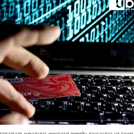
этгэлгээр суралцдаг оюутнууд өөрийн дансандаа үл таних