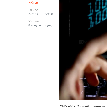
Нийгэм
Огноо
2024-10-31 13:28:50
Унших
0 минут 49 секунд
БНХАУ-д Засгийн газрын т