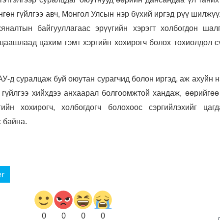
нгөн гүйлгээ авч, Монгол Улсын нэр бүхий иргэд рүү шилжү
яналтын байгууллагаас эрүүгийн хэрэгт холбогдон шалг
 цаашлаад цахим гэмт хэргийн хохирогч болох тохиолдол с
У-д суралцаж буй оюутан сурагчид болон иргэд, аж ахуйн 
 гүйлгээ хийхдээ анхаарал болгоомжтой хандаж, өөрийгөө
ийн хохирогч, холбогдогч болохоос сэргийлэхийг цагд
 байна.
er
0
0
0
0