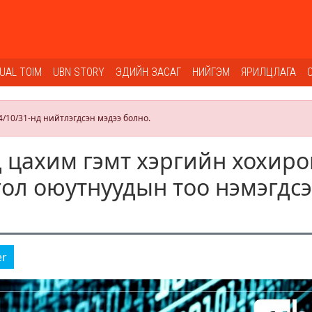
SUAL TOIM
UBN STORY
ЭДИЙН ЗАСАГ
НИЙГЭМ
ЯРИЛЦЛАГА
4/10/31-нд нийтлэгдсэн мэдээ болно.
д цахим гэмт хэргийн хохиро
ол оюутнуудын тоо нэмэгдс
er