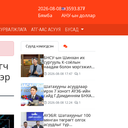
2026-08-08
3593.87₮
Бямба
АНУ-ын доллар
СУРВАЛЖЛАГА
АТГ-ААС АСУУЯ
БУСАД
Сүүлд нэмэгдсэн
БНСУ-ын Шинхан их
сургууль К-соёлын
гч
наадам болон мэргэжилд
суурилсан боловсролын
ээр
2026-08-08
17:47
1
сайн дурын хөтөлбөрийг
зохион байгуулж байна
Шатахууны асуудлаар
ирэх 7 хоногт АҮЭБ-ийн
сайд Г.Дамдинням БНХАУ-
д томилолтоор ажиллана
2026-08-08
12:24
1
АҮЭБЯ: Шатахууныг 100
мянган төгрөгт олгох
асуудлыг түр