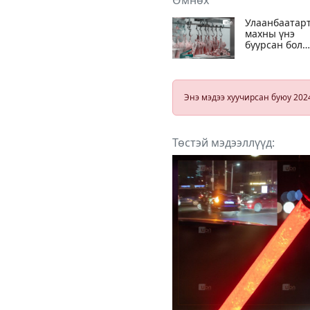
Улаанбаатар
махны үнэ
буурсан бол
орон нутагт
хонины мах,
сүүний үнэ
өсчээ
Энэ мэдээ хуучирсан буюу 202
Төстэй мэдээллүүд: