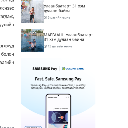
Улаанбаатарт 31 хэм
үлснээс
дулаан байна
агдаж,
5 цагийн өмнө
үүлийн
МАРГААШ: Улаанбаатарт
31 хэм дулаан байна
нэгжүүд
13 цагийн өмнө
 болон
Шатахуун дамлан
аагийн
борлуулсан хоёр
зөрчлийг илрүүлэн
шалгаж байна
15 цагийн өмнө
3
Энэ сарын 9-13-ныг
хүртэлх цаг агаарын
урьдчилсан төлөв
17 цагийн өмнө
Шатахуун дамлаж байгаа
асуудалд ТЕГ-аас
Дараах