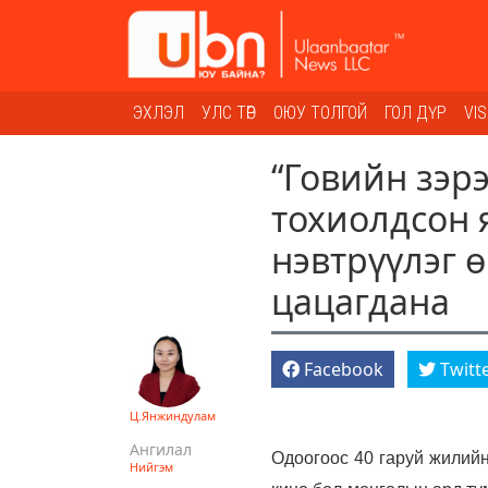
ЭХЛЭЛ
УЛС ТӨР
ОЮУ ТОЛГОЙ
ГОЛ ДҮР
VI
“Говийн зэр
тохиолдсон 
нэвтрүүлэг 
цацагдана
Facebook
Twitt
Ц.Янжиндулам
Ангилал
Одоогоос 40 гаруй жилийн
Нийгэм