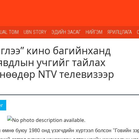
SUAL TOIM
UBN STORY
ЭДИЙН ЗАСАГ
НИЙГЭМ
ЯРИЛЦЛАГА
эглээ” кино багийнханд
явдлын учгийг тайлах
өнөөдөр NTV телевизээр
er
 өмнө буюу 1980 онд үзэгчдийн хүртээл болсон "Говийн зэ