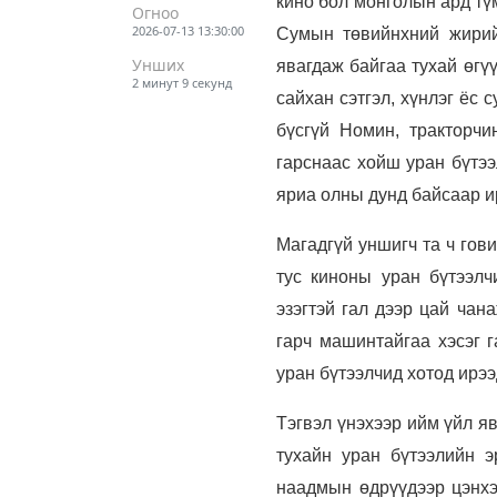
кино бол м
онголын ард тү
Огноо
2026-07-13 13:30:00
Сумын төвийнхний жирий
Унших
явагдаж байгаа тухай өгү
2 минут 9 секунд
сайхан сэтгэл, хүнлэг ёс
бүсгүй Номин, тракторчи
гарснаас хойш уран бүтээ
яриа олны дунд байсаар и
Магадгүй уншигч та ч г
ови
тус киноны уран бүтээлч
эзэгтэй гал дээр цай чан
гарч машинтайгаа хэсэг г
уран бүтээлчид хотод ирээ
Тэгвэл үнэхээр ийм үйл яв
тухайн уран бүтээлийн э
наадмын өдрүүдээр цэнхэ