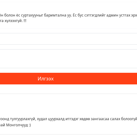
йн болон ёс суртахууныг баримтална уу. Ёс бус сэтгэгдлийг админ устгах эрх
 хүлээхгүй. !!!
Илгээх
оонд тулгуурлахгүй, худал цуурхалд итгэдэг хөдөө зангаасаа салах болоогүй
най Монголчууд :)