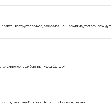
Энэ сайхан нэвтрүүлэг болжээ, баярлалаа. Сайн жүжигчид тоглосон үзэх дур
гэж...киногоо гарах бүрт нь л үзээд бдагшүү
tsuurna, devergene!!! Hezee ch tiim yum boloogui gej bnaleee