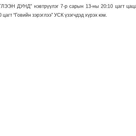
ЭЭН ДУНД” нэвтрүүлэг 7-р сарын 13-ны 20:10 цагт цаца
0 цагт
“Говийн зэрэглээ” УСК үзэгчдэд хүрэх юм.