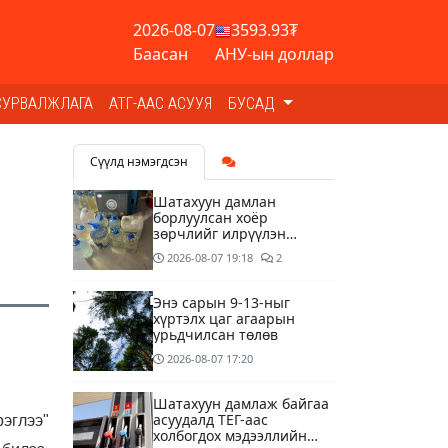
2026-08-07
3593.93₮
Баасан
АНУ-ын доллар
СУРВАЛЖЛАГА
АТГ-ААС АСУУЯ
БУСАД
Сүүлд нэмэгдсэн
Шатахуун дамлан
борлуулсан хоёр
зөрчлийг илрүүлэн
шалгаж байна
2026-08-07
19:18
2
Энэ сарын 9-13-ныг
хүртэлх цаг агаарын
урьдчилсан төлөв
2026-08-07
17:20
Шатахуун дамлаж байгаа
асуудалд ТЕГ-аас
рэглээ"
холбогдох мэдээллийн