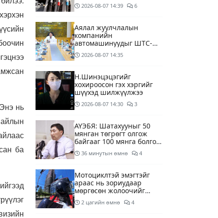
 билээ.
дагуу шалгалтын
2026-08-07
14:39
6
ажиллагааг эрчимжүүлж
хэрхэн
байна
Аялал жуулчлалын
мүүсийн
компанийн
автомашинуудыг ШТС-
лбоочин
ууд хязгаарлалтгүйгээр
2026-08-07
14:35
гэцнээ
шатахуун олгох
боломжоор хангана
амжсан
Н.Шинэцэцэгийг
хохироосон гэх хэргийг
шүүхэд шилжүүлжээ
2026-08-07
14:30
3
Энэ нь
 айлын
АҮЭБЯ: Шатахууныг 50
мянган төгрөгт олгож
 айлаас
байгааг 100 мянга болгож
нэмэгдүүлэхээр ажиллаж
сан ба
36 минутын өмнө
4
байна
Мотоциклтэй эмэгтэйг
араас нь зориудаар
хийгээд
мөргөсөн жолоочийг
ажлаас нь чөлөөлжээ
рүүлэг
2 цагийн өмнө
4
визийн