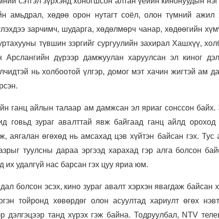
мний сэтгэл зүрхэнд хоногшсон алтан үеийн кинонуудын нэг
н амьдрал, хөдөө орон нутагт соёл, олон түмний ажил 
үлэхдээ зарчимч, шударга, хөдөлмөрч чанар, хөдөөгийн хү
 суртахууны түвшин зэргийг сургуулийн захирал Хашхүү, хо
н Арслангийн дүрээр дамжуулан харуулсан эл киног дэл
лчидтэй нь холбоотой үлгэр, домог мэт хачин жигтэй ам д
рсэн.
йн ганц айлын талаар ам дамжсан эл яриаг сонссон байх. 
ид
говьд зураг авалттай явж байгаад ганц айлд ороход
аж, аягалан өгөхөд нь амсахад цэв хүйтэн байсан гэх. Тус
азрыг туулсны дараа эргээд харахад гэр алга болсон бай
д их удалгүй нас барсан гэх цуу яриа юм.
дал болсон эсэх, кино зураг авалт хэрхэн явагдаж байсан 
ргэн тойронд хөвөрдөг олон асуултад хариулт өгөх нэвт
р дэлгэцээр танд хүрэх гэж байна. Тодруулбал, NTV теле