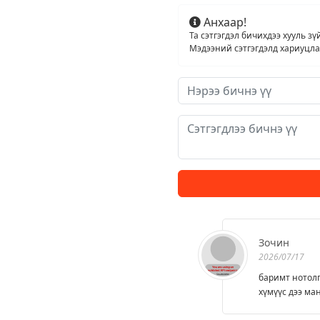
IT MIKE”
хөдөлгөөнийг
Анхаар!
хэрэгжүүлж
Та сэтгэгдэл бичихдээ хууль зү
байна
Мэдээний сэтгэгдэлд хариуцлага
Зочин
2026/07/17
баримт нотолг
хүмүүс дээ ма