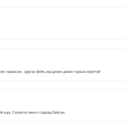
ээс тараасан . Цуугаа фейс.ээр дахин дахин тараах хэрэггүй
үй шүү. Солонгос кино л гараад байсан.