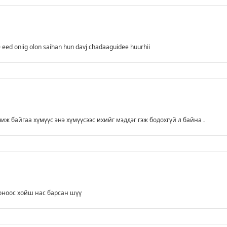
 eed oniig olon saihan hun davj chadaaguidee huurhii
иж байгаа хүмүүс энэ хүмүүсээс ихийг мэддэг гэж бодохгүй л байна .
оноос хойш нас барсан шүү