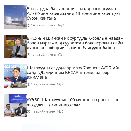
Энэ сардаа багтаж ашиглалтад орох агуулах
АИ-92-ийн хэрэглээний 13 хоногийн хэрэгцээг
бүрэн хангана
14 цагийн өмнө
1
БНСУ-ын Шинхан их сургууль К-соёлын наадам
болон мэргэжилд суурилсан боловсролын сайн
дурын хөтөлбөрийг зохион байгуулж байна
17 цагийн өмнө
1
Шатахууны асуудлаар ирэх 7 хоногт АҮЭБ-ийн
сайд Г.Дамдинням БНХАУ-д томилолтоор
ажиллана
1 өдрийн өмнө
8
АҮЭБЯ: Шатахууныг 100 мянган төгрөгт олгох
асуудлыг түр хойшлууллаа
1 өдрийн өмнө
2
Сүхбаатар боомтоор орж ирсэн 3448 тонн АИ-92