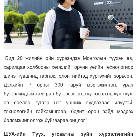
“Бид 20 жилийн ойн хүрээндээ Монголын түүхэн өв,
харилцаа холбооны хөгжлийг орчин үеийн технологиор
шинэ түвшинд гаргаж, олон нийтэд хүргэхийг зорьсон.
Дэлхийн 7 орны 300 гаруй мэргэжилтэн, уран
бүтээлчидтэй хамтран бүтээсэн энэхүү төсөл нь хүн түүх,
өв соёлоо зүгээр нэг уншиж судлахаас илүүтэй,
технологийн гайхамшгаар, бодит орон зайд мэдрэх
боломжийг олгож буйгаараа онцлог.”
ШУА-ийн Түүх, угсаатны зүйн хүрээлэнгийн