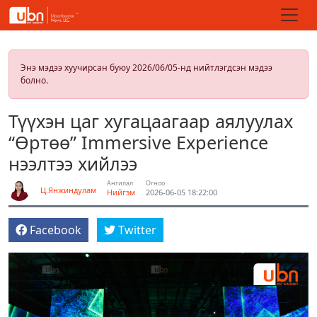
Энэ мэдээ хуучирсан буюу 2026/06/05-нд нийтлэгдсэн мэдээ
болно.
Түүхэн цаг хугацаагаар аялуулах
“Өртөө” Immersive Experience
нээлтээ хийлээ
Ангилал
Огноо
Ц.Янжиндулам
Нийгэм
2026-06-05 18:22:00
Facebook
Twitter