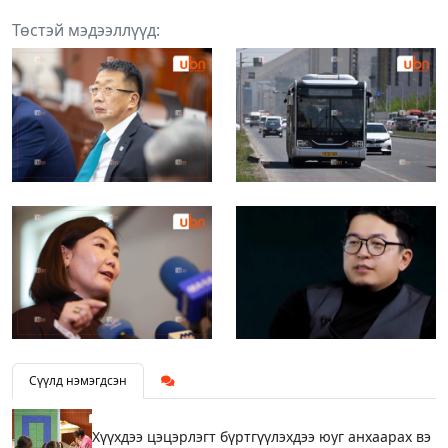
Төстэй мэдээллүүд:
Сүүлд нэмэгдсэн
Хүүхдээ цэцэрлэгт бүртгүүлэхдээ юуг анхаарах вэ