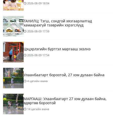
2026-08-09
18:04
ТАНИЛЦ: Тэгш, сондгой хязгаарлалтад
хамаарахгүй тээврийн хэрэгслүүд
2026-08-09
17:59
Цэцэрлэгийн бүртгэл маргааш эхэлнэ
2026-08-09
17:54
Улаанбаатарт бороотой, 27 хэм дулаан байна
4 цагийн өмнө
МАРГААШ: Улаанбаатарт 27 хэм дулаан байна,
өдөртөө бороотой
14 цагийн өмнө