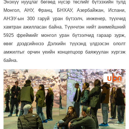
Энэхүү нууцлаг бөгөөд нүсэр төслийг бүтээхийн тулд
Монгол, АНУ, Франц, БНХАУ, Азербайжан, Испани,
АНЭУ-ын 300 гаруй уран бүтээлч, инженер, түүхчид
хамтран ажилласан байна. Түүнчлэн нийт анимейшний
5925 фреймийг монгол уран бүтээлчид гараар зурж,
өвөг дээдсийнхээ Дэлхийн түүхэнд үлдээсэн ололт
амжилтыг орчин үеийн концепцоор баяжуулан хүргэж
байна.