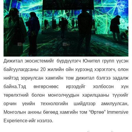
Дижитал экосистемийг бүрдүүлэгч Юнител групп үүсэн
байгуулагдсаны 20 жилийн ойн хүрээнд хэрэглэгч, олон
нийтэд зориулсан хамгийн том дижитал бэлгээ задалж
байна.Тэд өнгөрснөөс ирээдүйг холбосон хүн
төрөлхтний болон монголчуудын харилцааны түүхийг
орчин үеийн технологийн шийдлээр амилуулсан,
Монголын анхны бөгөөд хамгийн том “Өртөө” Immersive
Experience-ийг нээлээ.