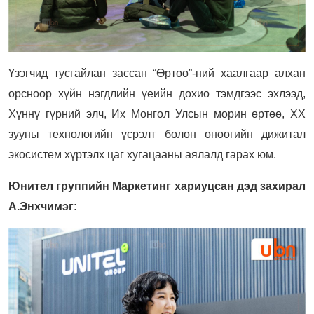
Үзэгчид тусгайлан зассан “Өртөө”-ний хаалгаар алхан
орсноор хүйн нэгдлийн үеийн дохио тэмдгээс эхлээд,
Хүннү гүрний элч, Их Монгол Улсын морин өртөө, XX
зууны технологийн үсрэлт болон өнөөгийн дижитал
экосистем хүртэлх цаг хугацааны аялалд гарах юм.
Юнител группийн Маркетинг хариуцсан дэд захирал
А.Энхчимэг: