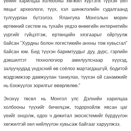
үеийн харилцаа холбооны хөгжил хүртэлх түүхэн үйл
явцыг археологи, түүх, хэл шинжлэлийн судалгаанд
тулгуурлан бүтээлээ. Ялангуяа Монголын морин
өртөөний систем нь тухайн үедээ өнөөгийн интернетийн
үүргийг гүйцэтгэж, ертөнцийн хязгаарыг ойртуулж
байсан "Хурдны болон логистикийн анхны том хувьсгал"
байсан юм. Бид түүхэн баримтуудыг дуу, дүрс, гэрлийн
дэвшилтэт технологиор амилуулснаар хүүхэд,
залуучуудад үндэсний өв соёлоо мартагдашгүй, бодитой
мэдрэмжээр дамжуулан таниулах, түүхэн ой санамжийг
нь бэхжүүлэх зорилгыг өвөрлөлөө.”
Энэхүү төсөл нь Монгол улс Дэлхийн харилцаа
холбооны түүхийг бичилцэж, тодорхойлж явсан цаг
үеийг онцолж, одоо ч дижитал экосистемийг бүрдүүлэн
хөгжилтэй хөл нийлүүлэн хувьсаж байгааг харуулжээ.