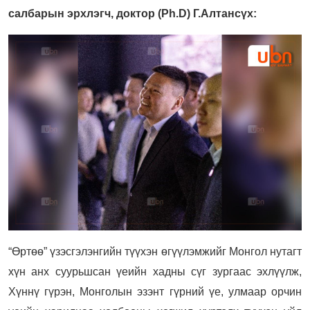
салбарын эрхлэгч, доктор (Ph.D) Г.Алтансүх:
“Өртөө” үзэсгэлэнгийн түүхэн өгүүлэмжийг Монгол нутагт
хүн анх суурьшсан үеийн хадны сүг зургаас эхлүүлж,
Хүннү гүрэн, Монголын эзэнт гүрний үе, улмаар орчин