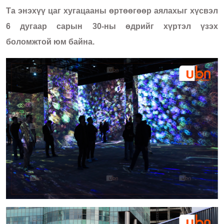
Та энэхүү цаг хугацааны өртөөгөөр аялахыг хүсвэл
6 дугаар сарын 30-ны өдрийг хүртэл үзэх
боломжтой юм байна.