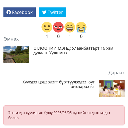
Facebook
Twitter
1
0
1
0
Өмнөх
ӨГЛӨӨНИЙ МЭНД: Улаанбаатарт 16 хэм
дулаан. Үүлшинэ
Дараах
Хүүхдээ цэцэрлэгт бүртгүүлэхдээ юуг
анхаарах вэ
Энэ мэдээ хуучирсан буюу 2026/06/05-нд нийтлэгдсэн мэдээ
болно.