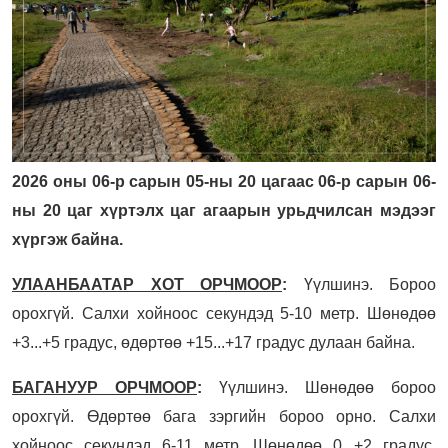
2026 оны 06-р сарын 05-ны 20 цагаас 06-р сарын 06-
ны 20 цаг хүртэлх цаг агаарын урьдчилсан мэдээг
хүргэж байна.
УЛААНБААТАР ХОТ ОРЧМООР
:
Үүлшинэ. Бороо
орохгүй. Салхи хойноос секундэд 5-10 метр. Шөнөдөө
+3...+5 градус, өдөртөө +15...+17 градус дулаан байна.
БАГАНУУР ОРЧМООР
:
Үүлшинэ. Шөнөдөө бороо
орохгүй. Өдөртөө бага зэргийн бороо орно. Салхи
хойноос секундэд 6-11 метр. Шөнөдөө 0...+2 градус,