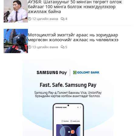
АҮЭБЯ: Шатахууныг 50 мянган төгрөгт олгож
байгааг 100 мянга болгож нэмэгдүүлэхээр
ажиллаж байна
12 цагийн өмнө
4
Мотоциклтэй эмэгтэйг араас нь зориудаар
мөргөсөн жолоочийг ажлаас нь чөлөөлжээ
13 цагийн өмнө
5
Монополын эсрэг газрыг асуудлаас зугтаалгүй
шатахуун дамлан зарж буй асуудалд хяналт
тавихыг үүрэгдэв
14 цагийн өмнө
2
Тарвас ачих ажилд туслахаар гэрээсээ гарсан 10
настай охиныг 7 дахь өдрөө хайж байна
14 цагийн өмнө
2
АҮЭБЯ: Тэгш, сондгойг мөрдөөгүй 7 ШТС-д
торгууль ногдуулах, тусгай зөвшөөрлийг нь
цуцлах хүртэл арга хэмжээ авахыг сануулав