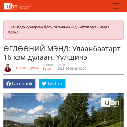
Энэ мэдээ хуучирсан буюу 2026/06/06-нд нийтлэгдсэн мэдээ
болно.
ӨГЛӨӨНИЙ МЭНД: Улаанбаатарт
16 хэм дулаан. Үүлшинэ
Ангилал
Огноо
Ц.Янжиндулам
Бусад
2026-06-06 06:00:00
Facebook
Twitter