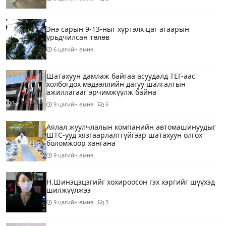
Энэ сарын 9-13-ныг хүртэлх цаг агаарын
урьдчилсан төлөв
6 цагийн өмнө
Шатахуун дамлаж байгаа асуудалд ТЕГ-аас
холбогдох мэдээллийн дагуу шалгалтын
ажиллагааг эрчимжүүлж байна
9 цагийн өмнө
6
Аялал жуулчлалын компанийн автомашинуудыг
ШТС-ууд хязгаарлалтгүйгээр шатахуун олгох
боломжоор хангана
9 цагийн өмнө
Н.Шинэцэцэгийг хохироосон гэх хэргийг шүүхэд
шилжүүлжээ
9 цагийн өмнө
3