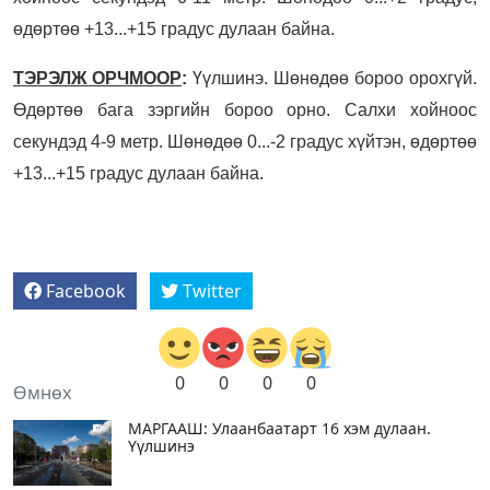
өдөртөө +13...+15 градус дулаан байна.
ТЭРЭЛЖ ОРЧМООР
:
Үүлшинэ. Шөнөдөө бороо орохгүй.
Өдөртөө бага зэргийн бороо орно. Салхи хойноос
секундэд 4-9 метр. Шөнөдөө 0...-2 градус хүйтэн, өдөртөө
+13...+15 градус дулаан байна.
Facebook
Twitter
0
0
0
0
Өмнөх
МАРГААШ: Улаанбаатарт 16 хэм дулаан.
Үүлшинэ