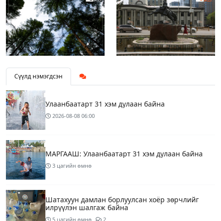
Сүүлд нэмэгдсэн
Улаанбаатарт 31 хэм дулаан байна
2026-08-08
06:00
МАРГААШ: Улаанбаатарт 31 хэм дулаан байна
3 цагийн өмнө
Шатахуун дамлан борлуулсан хоёр зөрчлийг
илрүүлэн шалгаж байна
5 цагийн өмнө
2