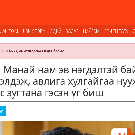
SUAL TOIM
UBN STORY
ЭДИЙН ЗАСАГ
НИЙГЭМ
ЯРИЛЦЛАГА
6/06/04-нд нийтлэгдсэн мэдээ болно.
: Манай нам эв нэгдэлтэй ба
рэлдэж, авлига хулгайгаа нуу
 зугтана гэсэн үг биш
er