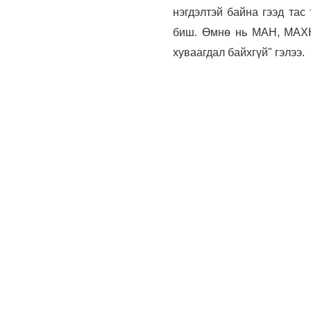
нэгдэлтэй байна гээд тас 
биш. Өмнө нь МАН, МАХН
хуваагдал байхгүй" гэлээ.