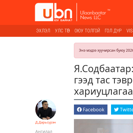
ЭХЛЭЛ
УЛС ТӨР
ОЮУ ТОЛГОЙ
ГОЛ ДҮР
VI
Энэ мэдээ хуучирсан буюу 202
Я.Содбаатар
гээд тас тэв
хариуцлагаас
Facebook
Twitt
Д.Дарьсүрэн
Ангилал