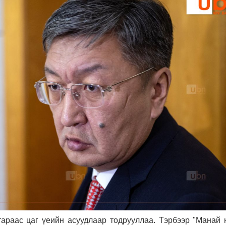
раас цаг үеийн асуудлаар тодрууллаа. Тэрбээр "Манай 