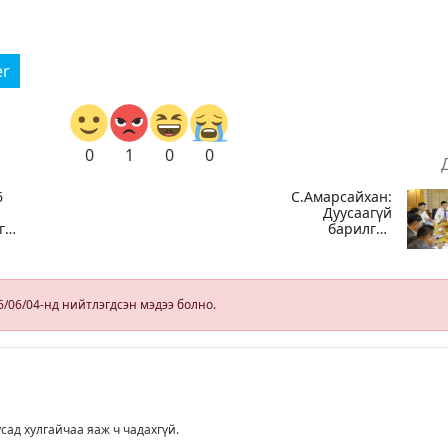
er
0
1
0
0
6
С.Амарсайхан:
Дуусаагүй
г,
барилгад
э
урьдчилсан
байдлаар
ал
зөвшөөрөл
гэрчилгээ
6/06/04-нд нийтлэгдсэн мэдээ болно.
олгохгүй
байхаар зохион
байгуулалт хий
усад хулгайчаа яаж ч чадахгүй.