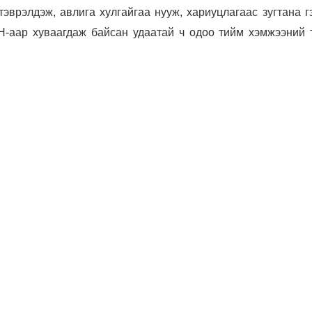
тэврэлдэж, авлига хулгайгаа нууж, хариуцлагаас зугтана г
-аар хуваагдаж байсан удаатай ч одоо тийм хэмжээний 