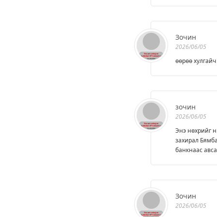
Зочин
2026/06/05
өөрөө хулгайч
зочин
2026/06/05
Энэ нөхрийг н
захирал Бямба
банкнаас авса
Зочин
2026/06/05