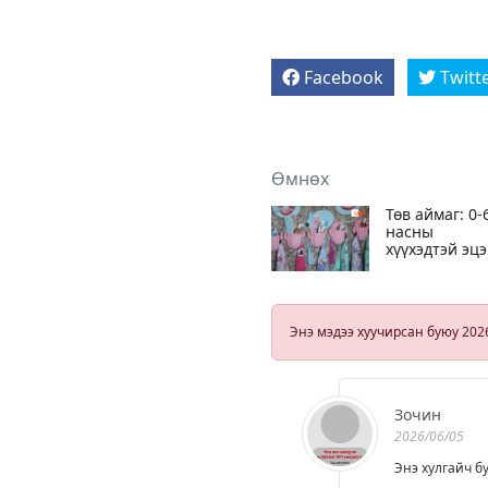
Facebook
Twitt
Өмнөх
Төв аймаг: 0-
насны
хүүхэдтэй эцэ
эхчүүдийг эн
сарын 12-ны
өдрийг дууст
цахимаар
Энэ мэдээ хуучирсан буюу 202
ажиллуулна
Зочин
2026/06/05
Энэ хулгайч б