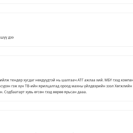
 шүү дээ
ийлж тендер хусдаг нөхдүүдтэй нь шалгаач АТГ ажлаа хий. МБҮ гээд компа
сүрэн гэж хүн ТВ-ийн ярилцалгад ороод махны үйлдвэрийн зээл Хөгжлийн
н. Содбаатарт хувь өгсөн гээд өөрөө ярьсан дааа.