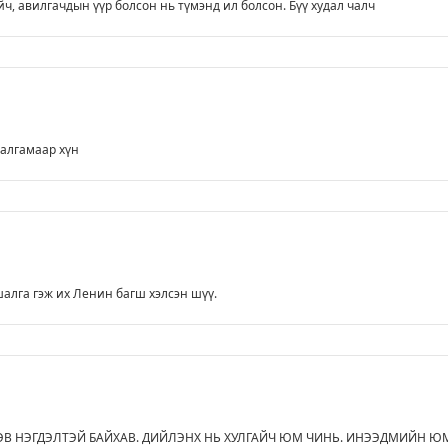
йч, авилгачдын үүр болсон нь түмэнд ил болсон. Бүү худал чалч
алгамаар хүн
шалга гэж их Ленин багш хэлсэн шүү.
ЭВ НЭГДЭЛТЭЙ БАЙХАВ. ДИЙЛЭНХ НЬ ХУЛГАЙЧ ЮМ ЧИНЬ. ИНЭЭДМИЙН Ю