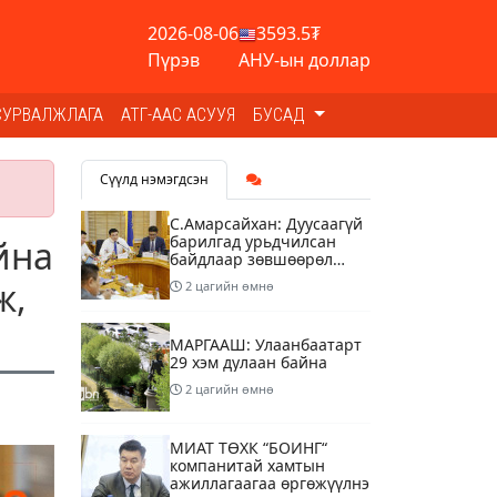
2026-08-06
3593.5₮
Пүрэв
АНУ-ын доллар
СУРВАЛЖЛАГА
АТГ-ААС АСУУЯ
БУСАД
Сүүлд нэмэгдсэн
С.Амарсайхан: Дуусаагүй
барилгад урьдчилсан
йна
байдлаар зөвшөөрөл
гэрчилгээ олгохгүй
ж,
2 цагийн өмнө
байхаар зохион
байгуулалт хий
МАРГААШ: Улаанбаатарт
29 хэм дулаан байна
2 цагийн өмнө
МИАТ ТӨХК “БОИНГ“
компанитай хамтын
ажиллагаагаа өргөжүүлнэ