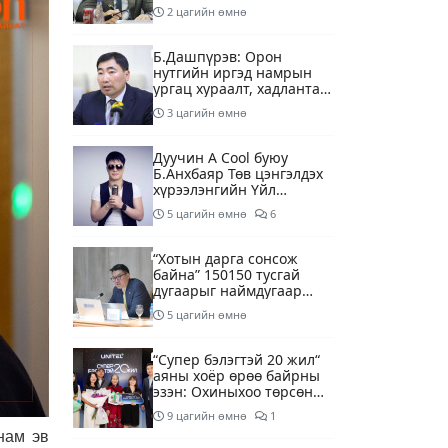
2 цагийн өмнө
Б.Дашпүрэв: Орон
нутгийн иргэд намрын
ургац хураалт, хадлантай
холбоотой ШТС-уудаар
3 цагийн өмнө
зөөврийн саваар
автобензин авч болно
Дуучин A Cool буюу
Б.Анхбаяр Төв цэнгэлдэх
хүрээлэнгийн Үйл
ажиллагаа, олон нийтийн
5 цагийн өмнө
6
тоглолт хариуцсан
захирлаар томилогджээ
“Хотын дарга сонсож
байна” 150150 тусгай
дугаарыг наймдугаар
сарын 14-нөөс
5 цагийн өмнө
ажиллуулж эхэлнэ
“Супер бэлэгтэй 20 жил“
аяны хоёр өрөө байрны
эзэн: Охиныхоо төрсөн
өдрөөр байртай болно
9 цагийн өмнө
1
гэдэг хамгийн том аз
нам эв
завшаан