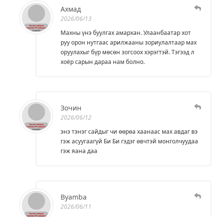
Ахмад
2026/06/13
Махны үнэ буулгах амархан. Улаанбаатар хот
руу орон нутгаас арилжааны зориулалтаар мах
оруулахыг бүр мөсөн зогсоох хэрэгтэй. Тэгээд л
хоёр сарын дараа нам болно.
Зочин
2026/06/12
энэ тэнэг сайдыг чи өөрөа хаанаас мах авдаг вэ
гэж асуугаагүй Би Би гэдэг өвчтэй монголчуудаа
гэж яана даа
Byamba
2026/06/11