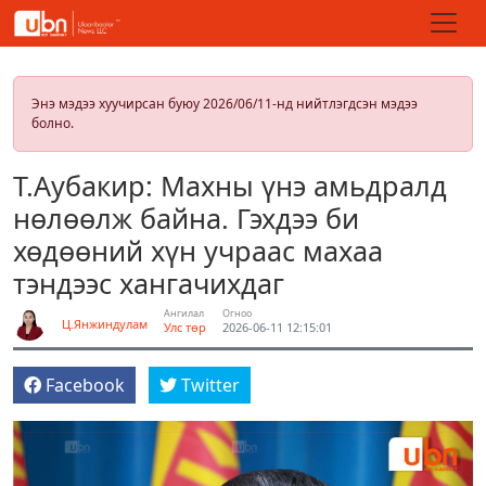
Энэ мэдээ хуучирсан буюу 2026/06/11-нд нийтлэгдсэн мэдээ
болно.
Т.Аубакир: Махны үнэ амьдралд
нөлөөлж байна. Гэхдээ би
хөдөөний хүн учраас махаа
тэндээс хангачихдаг
Ангилал
Огноо
Ц.Янжиндулам
Улс төр
2026-06-11 12:15:01
Facebook
Twitter