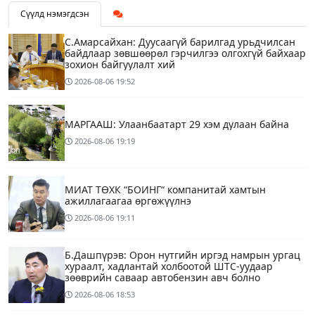
Сүүлд нэмэгдсэн
С.Амарсайхан: Дуусаагүй барилгад урьдчилсан
байдлаар зөвшөөрөл гэрчилгээ олгохгүй байхаар
зохион байгуулалт хий
2026-08-06
19:52
МАРГААШ: Улаанбаатарт 29 хэм дулаан байна
2026-08-06
19:19
МИАТ ТӨХК “БОИНГ“ компанитай хамтын
ажиллагаагаа өргөжүүлнэ
2026-08-06
19:11
Б.Дашпүрэв: Орон нутгийн иргэд намрын ургац
хураалт, хадлантай холбоотой ШТС-уудаар
зөөврийн саваар автобензин авч болно
2026-08-06
18:53