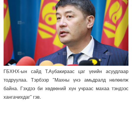
ГБХНХ-ын сайд Т.Аубакираас цаг үеийн асуудлаар
тодруулаа. Тэрбээр "Махны үнэ амьдралд нөлөөлж
байна. Гэхдээ би хөдөөний хүн учраас махаа тэндээс
хангачихдаг" гэв.