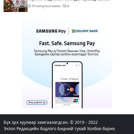
33 минутын өмнө
6
Нэгдүгээр хорооллын арын замыг өнөөдөр орой
23:00 цагаас түр хааж, борооны ус зайлуулах
шугамын хөндлөн сэтэлгээ хийнэ
2 цагийн өмнө
1
Нэгдүгээр ангид элсэгчдийн бүртгэлийг энэ
сарын 17-ноос E-Mongolia системээр зохион
байгуулна
2 цагийн өмнө
Өнөөдөр тэгш тоогоор төгссөн автомашинтай
иргэд 50 хүртэлх мянган төгрөгөнд БЕНЗИН авна
2 цагийн өмнө
Нийслэлийн цэцэрлэгийн цахим бүртгэл энэ
сарын 10-нд эхэлж, иргэд дараах зүйлсийг
анхаарах шаардлагатай
Бүх эрх хуулиар хамгаалагдсан. © 2019 - 2022
Эхлэл
Редакцийн бодлого
Бидний тухай
Холбоо барих
3 цагийн өмнө