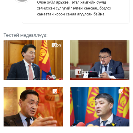
Олон зүйл ярьжээ. Гэтэл хамгийн сүүлд
хэлчихсэн сул үгийг өлгөж сенсаац бодгох
санаатай хорон санаа агуулсан байна.
Төстэй мэдээллүүд: