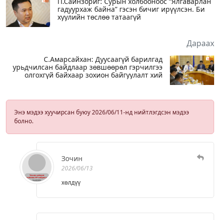
П.Сайнзориг: Сурын холбооноос “Ялгаварлан
гадуурхаж байна” гэсэн бичиг ирүүлсэн. Би
хуулийн төслөө татаагүй
Дараах
С.Амарсайхан: Дуусаагүй барилгад
урьдчилсан байдлаар зөвшөөрөл гэрчилгээ
олгохгүй байхаар зохион байгуулалт хий
Энэ мэдээ хуучирсан буюу 2026/06/11-нд нийтлэгдсэн мэдээ
болно.
Зочин
2026/06/13
хөлдүү