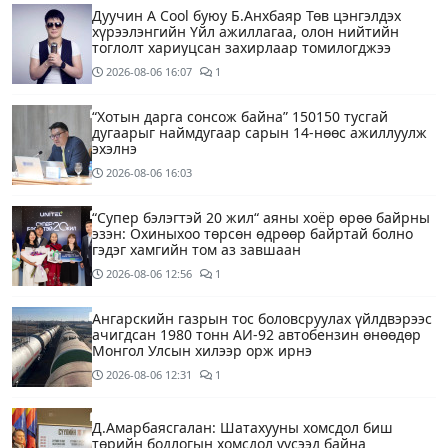
Дуучин A Cool буюу Б.Анхбаяр Төв цэнгэлдэх
хүрээлэнгийн Үйл ажиллагаа, олон нийтийн
тоглолт хариуцсан захирлаар томилогджээ
2026-08-06
16:07
1
“Хотын дарга сонсож байна” 150150 тусгай
дугаарыг наймдугаар сарын 14-нөөс ажиллуулж
эхэлнэ
2026-08-06
16:03
“Супер бэлэгтэй 20 жил“ аяны хоёр өрөө байрны
эзэн: Охиныхоо төрсөн өдрөөр байртай болно
гэдэг хамгийн том аз завшаан
2026-08-06
12:56
1
Ангарскийн газрын тос боловсруулах үйлдвэрээс
ачигдсан 1980 тонн АИ-92 автобензин өнөөдөр
Монгол Улсын хилээр орж ирнэ
2026-08-06
12:31
1
Д.Амарбаясгалан: Шатахууны хомсдол биш
төрийн бодлогын хомсдол үүсээд байна