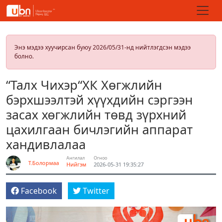
Энэ мэдээ хуучирсан буюу 2026/05/31-нд нийтлэгдсэн мэдээ
болно.
“Талх Чихэр“ХК Хөгжлийн
бэрхшээлтэй хүүхдийн сэргээн
засах хөгжлийн төвд зүрхний
цахилгаан бичлэгийн аппарат
хандивлалаа
Ангилал
Огноо
Т.Болормаа
Нийгэм
2026-05-31 19:35:27
Facebook
Twitter