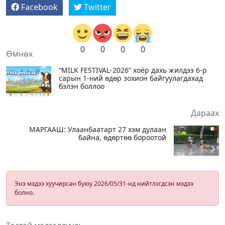
Facebook
Twitter
0
0
0
0
Өмнөх
“MILK FESTIVAL-2026” хоёр дахь жилдээ 6-р
сарын 1-ний өдөр зохион байгуулагдахад
бэлэн боллоо
Дараах
МАРГААШ: Улаанбаатарт 27 хэм дулаан
байна, өдөртөө бороотой
Энэ мэдээ хуучирсан буюу 2026/05/31-нд нийтлэгдсэн мэдээ
болно.