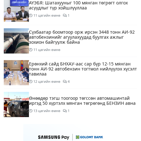
АҮЭБЯ: Шатахууныг 100 мянган төгрөгт олгох
асуудлыг түр хойшлууллаа
11 цагийн өмнө
1
Сүхбаатар боомтоор орж ирсэн 3448 тонн АИ-92
автобензинийг агуулахуудад буулгах ажлыг
зохион байгуулж байна
11 цагийн өмнө
Ерөнхий сайд БНХАУ-аас сар бүр 12-15 мянган
тонн АИ-92 автобензин тогтмол нийлүүлэх хүсэлт
тавилаа
12 цагийн өмнө
4
Өнөөдөр тэгш тоогоор төгссөн автомашинтай
иргэд 50 хүртэлх мянган төгрөгөнд БЕНЗИН авна
13 цагийн өмнө
1
Өнөөдөр” Аавуудын баяр”-ын өдөр
15 цагийн өмнө