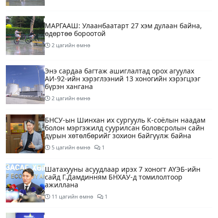
МАРГААШ: Улаанбаатарт 27 хэм дулаан байна,
өдөртөө бороотой
2 цагийн өмнө
Энэ сардаа багтаж ашиглалтад орох агуулах
АИ-92-ийн хэрэглээний 13 хоногийн хэрэгцээг
бүрэн хангана
2 цагийн өмнө
БНСУ-ын Шинхан их сургууль К-соёлын наадам
болон мэргэжилд суурилсан боловсролын сайн
дурын хөтөлбөрийг зохион байгуулж байна
5 цагийн өмнө
1
Шатахууны асуудлаар ирэх 7 хоногт АҮЭБ-ийн
сайд Г.Дамдинням БНХАУ-д томилолтоор
ажиллана
11 цагийн өмнө
1