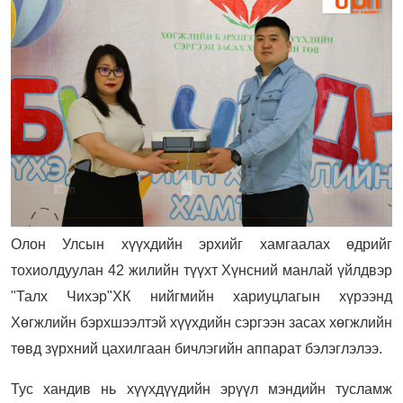
Олон Улсын хүүхдийн эрхийг хамгаалах өдрийг
тохиолдуулан 42 жилийн түүхт Хүнсний манлай үйлдвэр
"Талх Чихэр"ХК нийгмийн хариуцлагын хүрээнд
Хөгжлийн бэрхшээлтэй хүүхдийн сэргээн засах хөгжлийн
төвд зүрхний цахилгаан бичлэгийн аппарат бэлэглэлээ.
Тус хандив нь хүүхдүүдийн эрүүл мэндийн тусламж