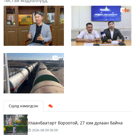
Төстэй мэдээллүүд:
Сүүлд нэмэгдсэн
Улаанбаатарт бороотой, 27 хэм дулаан байна
2026-08-09
06:00