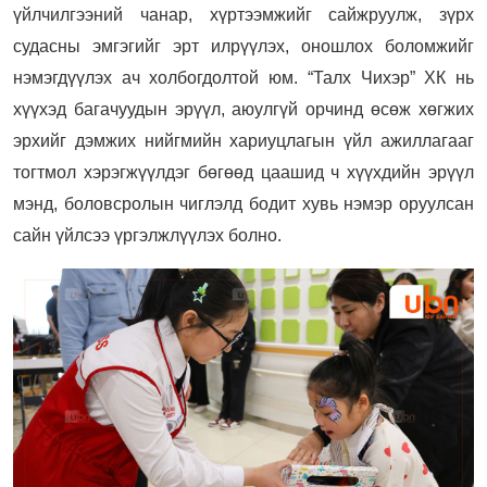
үйлчилгээний чанар, хүртээмжийг сайжруулж, зүрх
судасны эмгэгийг эрт илрүүлэх, оношлох боломжийг
нэмэгдүүлэх ач холбогдолтой юм. “Талх Чихэр” ХК нь
хүүхэд багачуудын эрүүл, аюулгүй орчинд өсөж хөгжих
эрхийг дэмжих нийгмийн хариуцлагын үйл ажиллагааг
тогтмол хэрэгжүүлдэг бөгөөд цаашид ч хүүхдийн эрүүл
мэнд, боловсролын чиглэлд бодит хувь нэмэр оруулсан
сайн үйлсээ үргэлжлүүлэх болно.