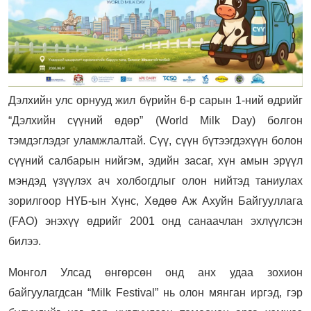
Дэлхийн улс орнууд жил бүрийн 6-р сарын 1-ний өдрийг
“Дэлхийн сүүний өдөр” (World Milk Day) болгон
тэмдэглэдэг уламжлалтай. Сүү, сүүн бүтээгдэхүүн болон
сүүний салбарын нийгэм, эдийн засаг, хүн амын эрүүл
мэндэд үзүүлэх ач холбогдлыг олон нийтэд таниулах
зорилгоор НҮБ-ын Хүнс, Хөдөө Аж Ахуйн Байгууллага
(FAO) энэхүү өдрийг 2001 онд санаачлан эхлүүлсэн
билээ.
Монгол Улсад өнгөрсөн онд анх удаа зохион
байгуулагдсан “Milk Festival” нь олон мянган иргэд, гэр