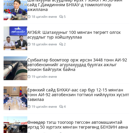
сайд Г.Дамдинням БНХАУ-д томилолтоор
ажиллана
18 цагийн өмнө
5
АҮЭБЯ: Шатахууныг 100 мянган төгрөгт олгох
асуудлыг түр хойшлууллаа
18 цагийн өмнө
2
Сүхбаатар боомтоор орж ирсэн 3448 тонн АИ-92
автобензинийг агуулахуудад буулгах ажлыг
зохион байгуулж байна
19 цагийн өмнө
Ерөнхий сайд БНХАУ-аас сар бүр 12-15 мянган
тонн АИ-92 автобензин тогтмол нийлүүлэх хүсэлт
тавилаа
19 цагийн өмнө
4
Өнөөдөр тэгш тоогоор төгссөн автомашинтай
иргэд 50 хүртэлх мянган төгрөгөнд БЕНЗИН авна