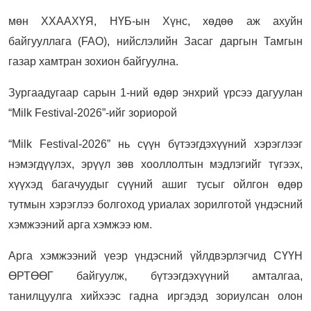
мөн ХХААХҮЯ, НҮБ-ын Хүнс, хөдөө аж ахуйн
байгууллага (FAO), нийслэлийн Засаг даргын Тамгын
газар хамтран зохион байгуулна.
Зургаадугаар сарын 1-ний өдөр энхрий үрсээ дагуулан
“Milk Festival-2026”-ийг зориорой
“Milk Festival-2026” нь сүүн бүтээгдэхүүний хэрэглээг
нэмэгдүүлэх, эрүүл зөв хооллолтын мэдлэгийг түгээх,
хүүхэд багачуудыг сүүний ашиг тусыг ойлгон өдөр
тутмын хэрэглээ болгоход уриалах зорилготой үндэсний
хэмжээний арга хэмжээ юм.
Арга хэмжээний үеэр үндэсний үйлдвэрлэгчид СҮҮН
ӨРТӨӨГ байгуулж, бүтээгдэхүүний амталгаа,
танилцуулга хийхээс гадна иргэдэд зориулсан олон