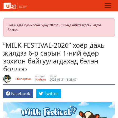
Энэ мэдээ хуучирсан буюу 2026/05/31-нд нийтлэгдсэн мэдээ
болно.
“MILK FESTIVAL-2026” хоёр дахь
жилдээ 6-р сарын 1-ний өдөр
зохион байгуулагдахад бэлэн
боллоо
Ангилал
Огноо
Т.Болормаа
Нийгэм
2026-05-31 18:25:07
Facebook
Twitter