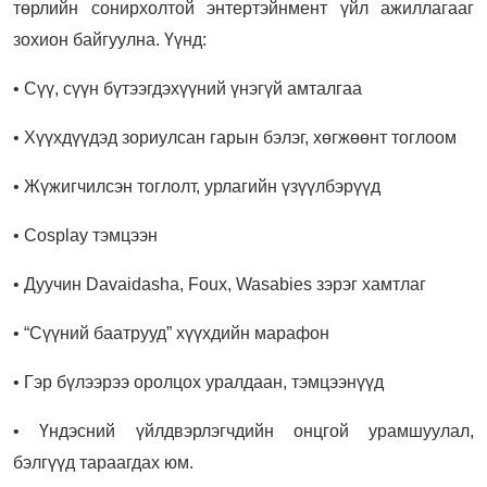
төрлийн сонирхолтой энтертэйнмент үйл ажиллагааг
зохион байгуулна. Үүнд:
• Сүү, сүүн бүтээгдэхүүний үнэгүй амталгаа
• Хүүхдүүдэд зориулсан гарын бэлэг, хөгжөөнт тоглоом
• Жүжигчилсэн тоглолт, урлагийн үзүүлбэрүүд
• Cosplay тэмцээн
• Дуучин Davaidasha, Foux, Wasabies зэрэг хамтлаг
• “Сүүний баатрууд” хүүхдийн марафон
• Гэр бүлээрээ оролцох уралдаан, тэмцээнүүд
• Үндэсний үйлдвэрлэгчдийн онцгой урамшуулал,
бэлгүүд тараагдах юм.