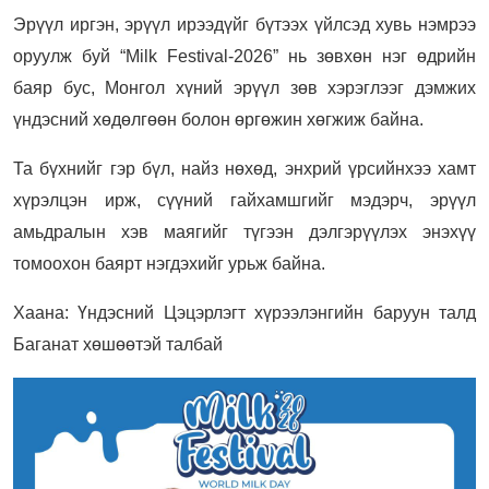
Эрүүл иргэн, эрүүл ирээдүйг бүтээх үйлсэд хувь нэмрээ
оруулж буй “Milk Festival-2026” нь зөвхөн нэг өдрийн
баяр бус, Монгол хүний эрүүл зөв хэрэглээг дэмжих
үндэсний хөдөлгөөн болон өргөжин хөгжиж байна.
Та бүхнийг гэр бүл, найз нөхөд, энхрий үрсийнхээ хамт
хүрэлцэн ирж, сүүний гайхамшгийг мэдэрч, эрүүл
амьдралын хэв маягийг түгээн дэлгэрүүлэх энэхүү
томоохон баярт нэгдэхийг урьж байна.
Хаана: Үндэсний Цэцэрлэгт хүрээлэнгийн баруун талд
Баганат хөшөөтэй талбай