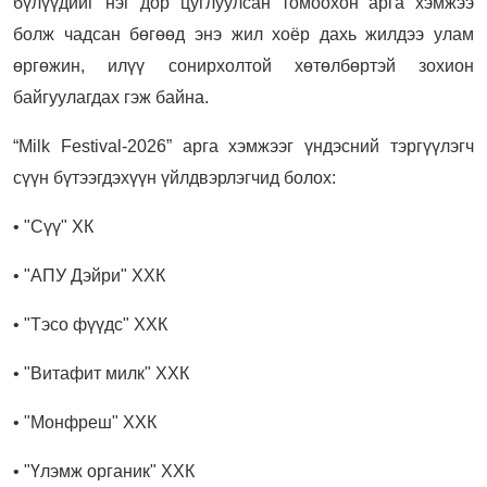
бүлүүдийг нэг дор цуглуулсан томоохон арга хэмжээ
болж чадсан бөгөөд энэ жил хоёр дахь жилдээ улам
өргөжин, илүү сонирхолтой хөтөлбөртэй зохион
байгуулагдах гэж байна.
“Milk Festival-2026” арга хэмжээг үндэсний тэргүүлэгч
сүүн бүтээгдэхүүн үйлдвэрлэгчид болох:
• "Сүү" ХК
• "АПУ Дэйри" ХХК
• "Тэсо фүүдс" ХХК
• "Витафит милк" ХХК
• "Монфреш" ХХК
• "Үлэмж органик" ХХК