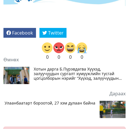
Facebook
Twitter
0
0
0
0
Өмнөх
Хотын дарга Б.Пүрэвдагва Хүүхэд,
залуучуудын сургалт хүмүүжлийн тусгай
цогцолборын нэрийг “Хүүхэд, залуучуудын
цогцолбор“ болгон өөрчлөхийг даалгалаа
Дараах
Улаанбаатарт бороотой, 27 хэм дулаан байна