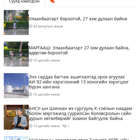
Сүүлд нэмэгдсэн
Улаанбаатарт бороотой, 27 хэм дулаан байна
34 минутын өмнө
МАРГААШ: Улаанбаатарт 27 хэм дулаан байна,
өдөртөө бороотой
10 цагийн өмнө
Энэ сардаа багтаж ашиглалтад орох агуулах
АИ-92-ийн хэрэглээний 13 хоногийн хэрэгцээг
бүрэн хангана
10 цагийн өмнө
БНСУ-ын Шинхан их сургууль К-соёлын наадам
болон мэргэжилд суурилсан боловсролын сайн
дурын хөтөлбөрийг зохион байгуулж байна
13 цагийн өмнө
1
Шатахууны асуудлаар ирэх 7 хоногт АҮЭБ-ийн