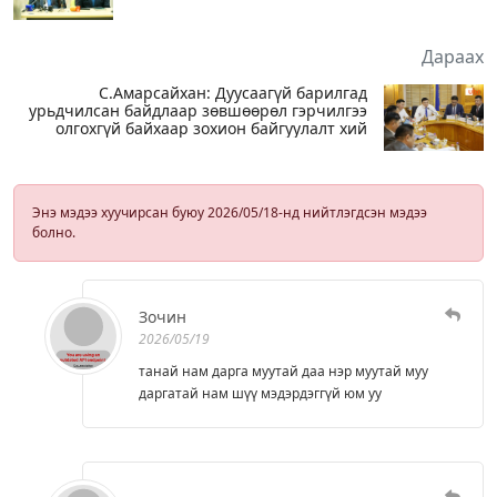
Дараах
С.Амарсайхан: Дуусаагүй барилгад
урьдчилсан байдлаар зөвшөөрөл гэрчилгээ
олгохгүй байхаар зохион байгуулалт хий
Энэ мэдээ хуучирсан буюу 2026/05/18-нд нийтлэгдсэн мэдээ
болно.
Зочин
2026/05/19
танай нам дарга муутай даа нэр муутай муу
даргатай нам шүү мэдэрдэггүй юм уу