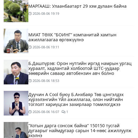
МАРГААШ: Улаанбаатарт 29 хэм дулаан байна
2026-08-06
19:19
МИАТ ТӨХК “БОИНГ“ компанитай хамтын
ажиллагаагаа өргөжүүлнэ
2026-08-06
19:11
Б.Дашпүрэв: Орон нутгийн иргэд намрын ургац
хураалт, хадлантай холбоотой ШТС-уудаар
зөөврийн саваар автобензин авч болно
2026-08-06
18:53
Дуучин A Cool буюу Б.Анхбаяр Төв цэнгэлдэх
хүрээлэнгийн Үйл ажиллагаа, олон нийтийн
тоглолт хариуцсан захирлаар томилогджээ
2026-08-06
16:07
1
“Хотын дарга сонсож байна” 150150 тусгай
дугаарыг наймдугаар сарын 14-нөөс ажиллуулж
эхэлнэ