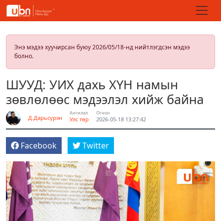
Энэ мэдээ хуучирсан буюу 2026/05/18-нд нийтлэгдсэн мэдээ
болно.
ШУУД: УИХ дахь ХҮН намын
зөвлөлөөс мэдээлэл хийж байна
Ангилал
Огноо
Д.Дарьсүрэн
Улс төр
2026-05-18 13:27:42
Facebook
Twitter