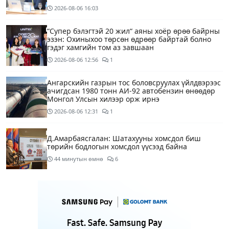
2026-08-06
16:03
“Супер бэлэгтэй 20 жил“ аяны хоёр өрөө байрны
эзэн: Охиныхоо төрсөн өдрөөр байртай болно
гэдэг хамгийн том аз завшаан
2026-08-06
12:56
1
Ангарскийн газрын тос боловсруулах үйлдвэрээс
ачигдсан 1980 тонн АИ-92 автобензин өнөөдөр
Монгол Улсын хилээр орж ирнэ
2026-08-06
12:31
1
Д.Амарбаясгалан: Шатахууны хомсдол биш
төрийн бодлогын хомсдол үүсээд байна
44 минутын өмнө
6
Нэгдүгээр хорооллын арын замыг өнөөдөр орой
23:00 цагаас түр хааж, борооны ус зайлуулах
шугамын хөндлөн сэтэлгээ хийнэ
2 цагийн өмнө
1