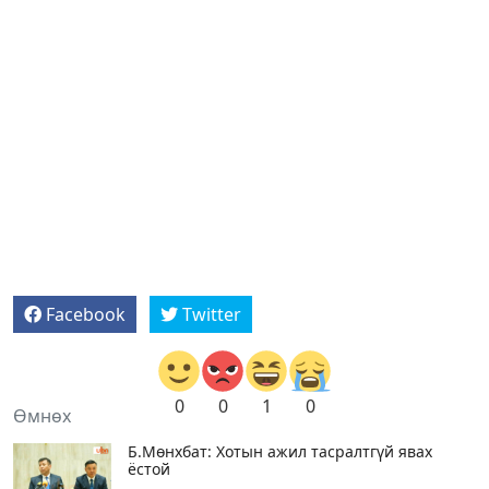
Facebook
Twitter
0
0
1
0
Өмнөх
Б.Мөнхбат: Хотын ажил тасралтгүй явах
ёстой