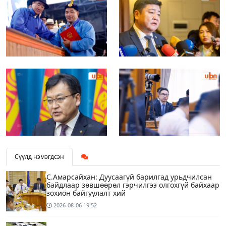
Сүүлд нэмэгдсэн
С.Амарсайхан: Дуусаагүй барилгад урьдчилсан
байдлаар зөвшөөрөл гэрчилгээ олгохгүй байхаар
зохион байгуулалт хий
2026-08-06
19:52