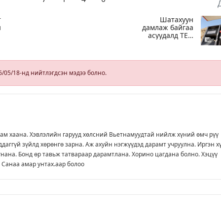
т
Шатахуун
н
дамлаж байгаа
асуудалд ТЕГ-
аас холбогдох
мэдээллийн
дагуу
шалгалтын
6/05/18-нд нийтлэгдсэн мэдээ болно.
ажиллагааг
эрчимжүүлж
байна
зам хаана. Хэвлэлийн гарууд хөлсний Вьетнамуудтай нийлж хүний өмч рүү
даггүй зүйлд хөрөнгө зарна. Аж ахуйн нэгжүүдэд дарамт учруулна. Иргэн х
гнана. Бонд өр тавьж татвараар дарамтлана. Хорино цагдана болно. Хэцүү
. Санаа амар унтах.аар болоо