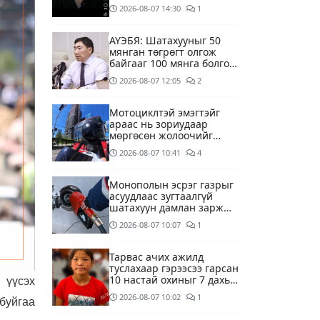
2026-08-07
14:30
1
АҮЭБЯ: Шатахууныг 50
мянган төгрөгт олгож
байгааг 100 мянга болгож
нэмэгдүүлэхээр ажиллаж
2026-08-07
12:05
2
байна
Мотоциклтэй эмэгтэйг
араас нь зориудаар
мөргөсөн жолоочийг
ажлаас нь чөлөөлжээ
2026-08-07
10:41
4
Монополын эсрэг газрыг
асуудлаас зугтаалгүй
шатахуун дамлан зарж
буй асуудалд хяналт
2026-08-07
10:07
1
тавихыг үүрэгдэв
Тарвас ачих ажилд
туслахаар гэрээсээ гарсан
10 настай охиныг 7 дахь
 үүсэх
өдрөө хайж байна
2026-08-07
10:02
1
буйгаа