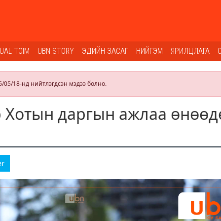
SUAL TOIM
UBN STORY
ЭДИЙН ЗАСАГ
НИЙГЭМ
ЯРИЛЦЛАГА
6/05/18-нд нийтлэгдсэн мэдээ болно.
 Хотын даргын ажлаа өнөөд
er