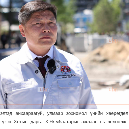
лтэд анхаараагүй, улмаар зохиомол үнийн хөөрөгдөл
ж үзэн Хотын дарга Х.Нямбаатарыг ажлаас нь чөлөөлж 