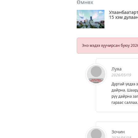
Өмнөх
Улаанбаатар
15 хэм дулаа
Энэ мэдээ хуучирсан буюу 202
Луяа
2026/05/19
Дуртай үедээ 
дайрна. Шаард
рүү дайрна за
гараас саллаа
Зочин
2026/05/18