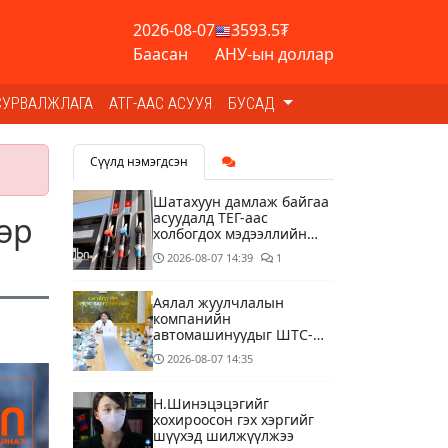
2026-08-07
3593.5₮
Баасан
АНУ-ын доллар
СУРВАЛЖЛАГА
АТГ-ААС АСУУЯ
БУСАД
Сүүлд нэмэгдсэн
Шатахуун дамлаж байгаа
асуудалд ТЕГ-аас
өр
холбогдох мэдээллийн
дагуу шалгалтын
2026-08-07
14:39
1
ажиллагааг эрчимжүүлж
байна
Аялал жуулчлалын
компанийн
автомашинуудыг ШТС-
ууд хязгаарлалтгүйгээр
2026-08-07
14:35
шатахуун олгох
боломжоор хангана
Н.Шинэцэцэгийг
хохироосон гэх хэргийг
шүүхэд шилжүүлжээ