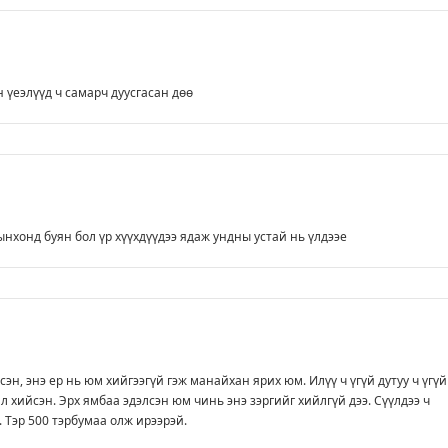
үеэлүүд ч самарч дуусгасан дөө
ынхонд буян бол үр хүүхдүүдээ ядаж ундны устай нь үлдээе
эн, энэ ер нь юм хийгээгүй гэж манайхан ярих юм. Илүү ч үгүй дутуу ч үгүй
л хийсэн. Эрх ямбаа эдэлсэн юм чинь энэ зэргийг хийлгүй дээ. Сүүлдээ ч
. Тэр 500 тэрбумаа олж ирээрэй.