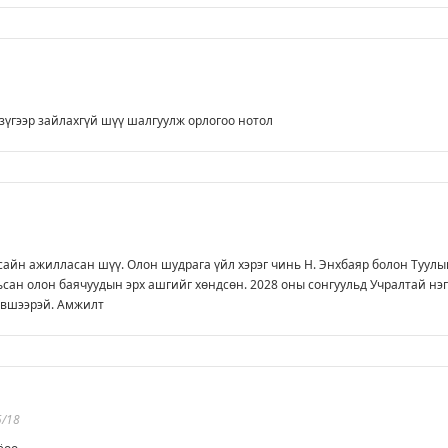
зүгээр зайлахгүй шүү шалгуулж орлогоо нотол
айн ажилласан шүү. Олон шудрага үйл хэрэг чинь Н. Энхбаяр болон Туулы
рьсан олон баячуудын эрх ашгийг хөндсөн. 2028 оны сонгуульд Учралтай нэг
эвшээрэй. Амжилт
5/18