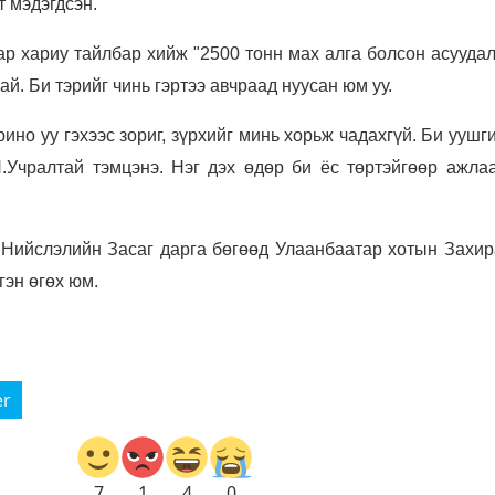
т мэдэгдсэн.
р хариу тайлбар хийж "2500 тонн мах алга болсон асуудал
ай. Би тэрийг чинь гэртээ авчраад нуусан юм уу.
ино уу гэхээс зориг, зүрхийг минь хорьж чадахгүй. Би ууш
.Учралтай тэмцэнэ. Нэг дэх өдөр би ёс төртэйгөөр ажлаа
 Нийслэлийн Засаг дарга бөгөөд Улаанбаатар хотын Захир
гэн өгөх юм.
er
7
1
4
0