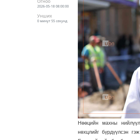
Огноо
2026-05-18 08:00:00
Унших
0 минут 55 секунд
Нөөцийн махны нийлүүлэ
нөхцлийг бүрдүүлсэн гэ