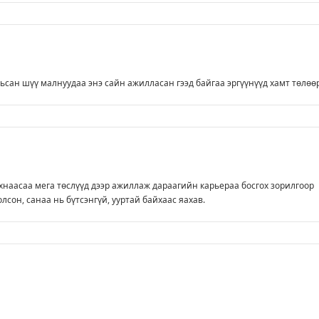
ьсан шүү малнуудаа энэ сайн ажилласан гээд байгаа эргүүнүүд хамт төлөө
наасаа мега төслүүд дээр ажиллаж дараагийн карьераа босгох зорилгоор
лсон, санаа нь бүтсэнгүй, ууртай байхаас яахав.