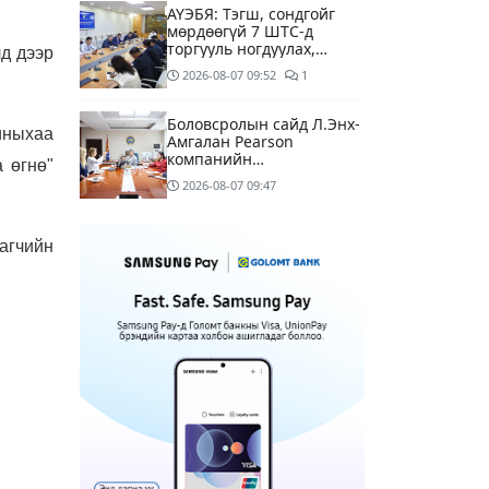
АҮЭБЯ: Тэгш, сондгойг
мөрдөөгүй 7 ШТС-д
торгууль ногдуулах,
д дээр
тусгай зөвшөөрлийг нь
2026-08-07
09:52
1
цуцлах хүртэл арга
хэмжээ авахыг сануулав
Боловсролын сайд Л.Энх-
гиныхаа
Амгалан Pearson
компанийн
 өгнө"
удирдлагуудтай уулзаж,
2026-08-07
09:47
хамтын ажиллагааг
гүнзгийрүүлэх талаар
ярилцжээ
Улаанбаатарт 29 хэм
агчийн
дулаан байна
2 цагийн өмнө
С.Амарсайхан: Дуусаагүй
барилгад урьдчилсан
байдлаар зөвшөөрөл
гэрчилгээ олгохгүй
12 цагийн өмнө
6
байхаар зохион
байгуулалт хий
МАРГААШ: Улаанбаатарт
29 хэм дулаан байна