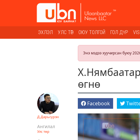
ЭХЛЭЛ
УЛС ТӨР
ОЮУ ТОЛГОЙ
ГОЛ ДҮР
VI
Энэ мэдээ хуучирсан буюу 202
Х.Нямбаатар
өгнө
Facebook
Twitt
Д.Дарьсүрэн
Ангилал
Улс төр