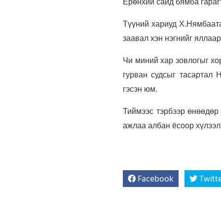
Ерөнхий сайд бямба гараг
Түүний хариуд Х.Нямбаата
заавал хэн нэгнийг яллаар
Чи миний хар зовлогыг хор
гурван судсыг тасартал Н
гэсэн юм.
Тиймээс тэрбээр өнөөдөр
ажлаа албан ёсоор хүлээл
Facebook
Twitt