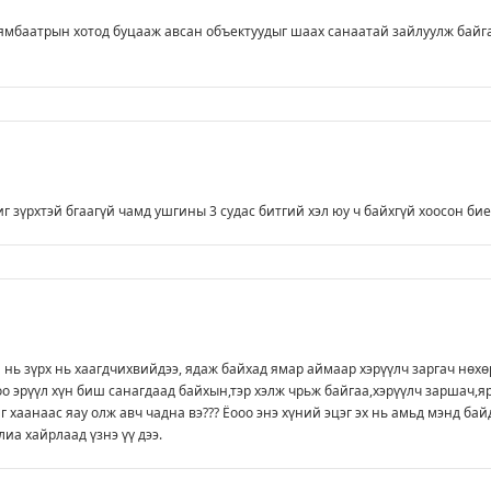
ямбаатрын хотод буцааж авсан объектуудыг шаах санаатай зайлуулж байг
иг зүрхтэй бгаагүй чамд ушгины 3 судас битгий хэл юу ч байхгүй хоосон бие
 нь зүрх нь хаагдчихвийдээ, ядаж байхад ямар аймаар хэрүүлч заргач нөхө
цоо эрүүл хүн биш санагдаад байхын,тэр хэлж чрьж байгаа,хэрүүлч заршач,я
г хаанаас яау олж авч чадна вэ??? Ёооо энэ хүний эцэг эх нь амьд мэнд бай
лиа хайрлаад үзнэ үү дээ.