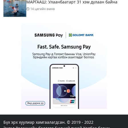
МАРГААШ: Улаанбаатарт 31 хэм дулаан байна
14 цагийн өмнө
Шатахуун дамлан борлуулсан хоёр зөрчлийг
илрүүлэн шалгаж байна
16 цагийн өмнө
3
Энэ сарын 9-13-ныг хүртэлх цаг агаарын
урьдчилсан төлөв
18 цагийн өмнө
Шатахуун дамлаж байгаа асуудалд ТЕГ-аас
холбогдох мэдээллийн дагуу шалгалтын
ажиллагааг эрчимжүүлж байна
20 цагийн өмнө
8
Аялал жуулчлалын компанийн автомашинуудыг
ШТС-ууд хязгаарлалтгүйгээр шатахуун олгох
боломжоор хангана
Бүх эрх хуулиар хамгаалагдсан. © 2019 - 2022