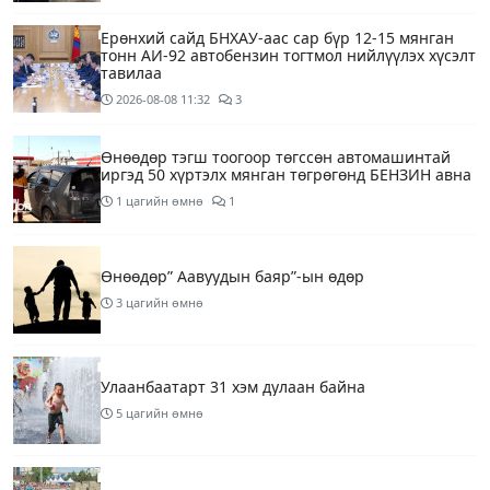
Ерөнхий сайд БНХАУ-аас сар бүр 12-15 мянган
тонн АИ-92 автобензин тогтмол нийлүүлэх хүсэлт
тавилаа
2026-08-08
11:32
3
Өнөөдөр тэгш тоогоор төгссөн автомашинтай
иргэд 50 хүртэлх мянган төгрөгөнд БЕНЗИН авна
1 цагийн өмнө
1
Өнөөдөр” Аавуудын баяр”-ын өдөр
3 цагийн өмнө
Улаанбаатарт 31 хэм дулаан байна
5 цагийн өмнө