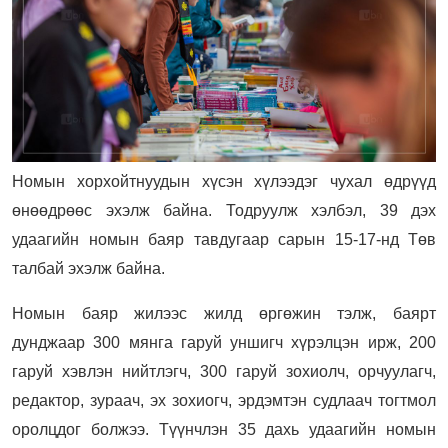
Номын хорхойтнуудын хүсэн хүлээдэг чухал өдрүүд
өнөөдрөөс эхэлж байна. Тодруулж хэлбэл, 39 дэх
удаагийн номын баяр тавдугаар сарын 15-17-нд Төв
талбай эхэлж байна.
Номын баяр жилээс жилд өргөжин тэлж, баярт
дунджаар 300 мянга гаруй уншигч хүрэлцэн ирж, 200
гаруй хэвлэн нийтлэгч, 300 гаруй зохиолч, орчуулагч,
редактор, зураач, эх зохиогч, эрдэмтэн судлаач тогтмол
оролцдог болжээ. Түүнчлэн 35 дахь удаагийн номын