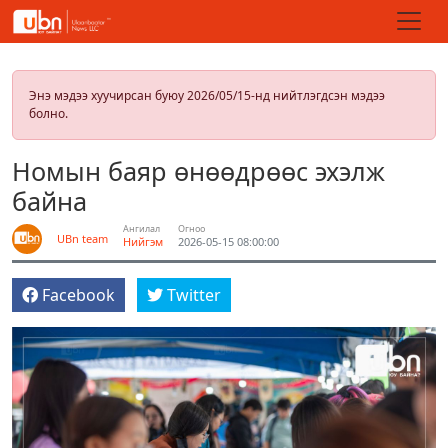
Энэ мэдээ хуучирсан буюу 2026/05/15-нд нийтлэгдсэн мэдээ
болно.
Номын баяр өнөөдрөөс эхэлж
байна
Ангилал
Огноо
UBn team
Нийгэм
2026-05-15 08:00:00
Facebook
Twitter