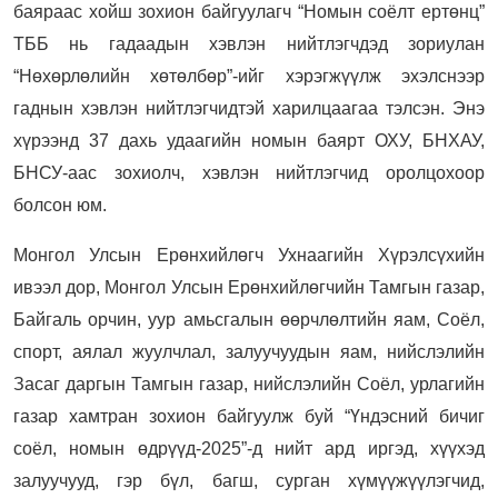
баяраас хойш зохион байгуулагч “Номын соёлт ертөнц”
ТББ нь гадаадын хэвлэн нийтлэгчдэд зориулан
“Нөхөрлөлийн хөтөлбөр”-ийг хэрэгжүүлж эхэлснээр
гаднын хэвлэн нийтлэгчидтэй харилцаагаа тэлсэн. Энэ
хүрээнд 37 дахь удаагийн номын баярт ОХУ, БНХАУ,
БНСУ-аас зохиолч, хэвлэн нийтлэгчид оролцохоор
болсон юм.
Монгол Улсын Ерөнхийлөгч Ухнаагийн Хүрэлсүхийн
ивээл дор, Монгол Улсын Ерөнхийлөгчийн Тамгын газар,
Байгаль орчин, уур амьсгалын өөрчлөлтийн яам, Соёл,
спорт, аялал жуулчлал, залуучуудын яам, нийслэлийн
Засаг даргын Тамгын газар, нийслэлийн Соёл, урлагийн
газар хамтран зохион байгуулж буй “Үндэсний бичиг
соёл, номын өдрүүд-2025”-д нийт ард иргэд, хүүхэд
залуучууд, гэр бүл, багш, сурган хүмүүжүүлэгчид,