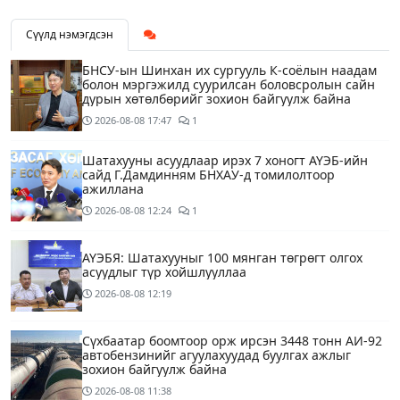
Сүүлд нэмэгдсэн
БНСУ-ын Шинхан их сургууль К-соёлын наадам
болон мэргэжилд суурилсан боловсролын сайн
дурын хөтөлбөрийг зохион байгуулж байна
2026-08-08
17:47
1
Шатахууны асуудлаар ирэх 7 хоногт АҮЭБ-ийн
сайд Г.Дамдинням БНХАУ-д томилолтоор
ажиллана
2026-08-08
12:24
1
АҮЭБЯ: Шатахууныг 100 мянган төгрөгт олгох
асуудлыг түр хойшлууллаа
2026-08-08
12:19
Сүхбаатар боомтоор орж ирсэн 3448 тонн АИ-92
автобензинийг агуулахуудад буулгах ажлыг
зохион байгуулж байна
2026-08-08
11:38