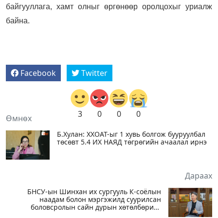
байгууллага, хамт олныг өргөнөөр оролцохыг уриалж
байна.
Facebook
Twitter
3
0
0
0
Өмнөх
Б.Хулан: ХХОАТ-ыг 1 хувь болгож бууруулбал
төсөвт 5.4 ИХ НАЯД төгрөгийн ачаалал ирнэ
Дараах
БНСУ-ын Шинхан их сургууль К-соёлын
наадам болон мэргэжилд суурилсан
боловсролын сайн дурын хөтөлбөрийг
зохион байгуулж байна