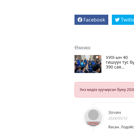
Facebook
Twitt
Өмнөх
УИХ-ын 40
гишүүн тус б
390 сая
төгрөгийн ор
сууцны дэмж
авсан” гэх
мэдээлэл нь 
Энэ мэдээ хуучирсан буюу 202
үндэсгүй, худ
гэв
Зочин
2026/05/12
Яасан. Лодойс