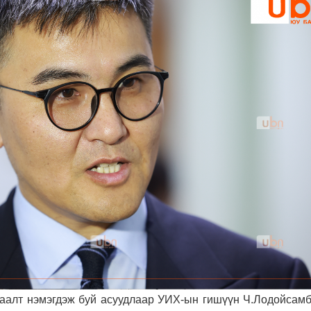
 заалт нэмэгдэж буй асуудлаар УИХ-ын гишүүн Ч.Лодойсамб