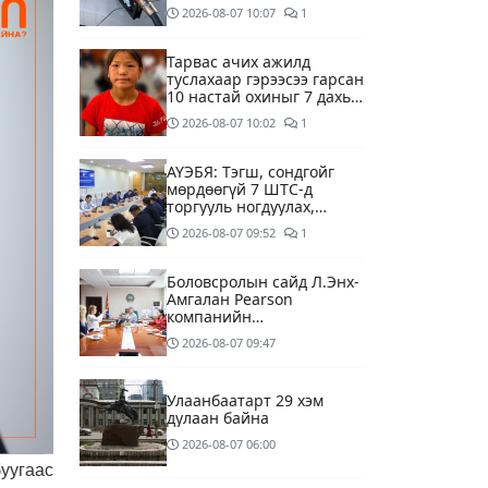
буй асуудалд хяналт
2026-08-07
10:07
1
тавихыг үүрэгдэв
Тарвас ачих ажилд
туслахаар гэрээсээ гарсан
10 настай охиныг 7 дахь
өдрөө хайж байна
2026-08-07
10:02
1
АҮЭБЯ: Тэгш, сондгойг
мөрдөөгүй 7 ШТС-д
торгууль ногдуулах,
тусгай зөвшөөрлийг нь
2026-08-07
09:52
1
цуцлах хүртэл арга
хэмжээ авахыг сануулав
Боловсролын сайд Л.Энх-
Амгалан Pearson
компанийн
удирдлагуудтай уулзаж,
2026-08-07
09:47
хамтын ажиллагааг
гүнзгийрүүлэх талаар
ярилцжээ
Улаанбаатарт 29 хэм
дулаан байна
2026-08-07
06:00
уугаас