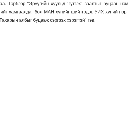
аа. Тэрбээр "Эрүүгийн хуульд "гүтгэх" заалтыг буцаан нэ
нийг хамгаалдаг бол МАН хүнийг шийтгэдэг. УИХ хүний нэр
Тахарын албыг буцааж сэргээх хэрэгтэй" гэв.