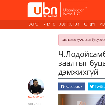
ЭХЛЭЛ
УЛС ТӨР
ОЮУ ТОЛГОЙ
ГОЛ ДҮР
VI
Энэ мэдээ хуучирсан буюу 202
Ч.Лодойсамбу
заалтыг буц
дэмжихгүй
Facebook
Twitt
Д.Дарьсүрэн
Ангилал