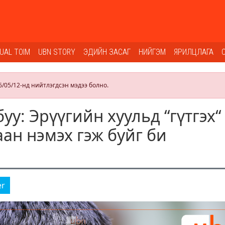
SUAL TOIM
UBN STORY
ЭДИЙН ЗАСАГ
НИЙГЭМ
ЯРИЛЦЛАГА
6/05/12-нд нийтлэгдсэн мэдээ болно.
у: Эрүүгийн хуульд “гүтгэх“
аан нэмэх гэж буйг би
er