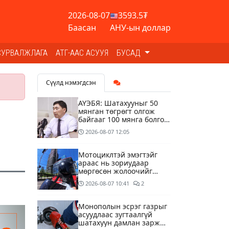
2026-08-07
3593.5₮
Баасан
АНУ-ын доллар
СУРВАЛЖЛАГА
АТГ-ААС АСУУЯ
БУСАД
Сүүлд нэмэгдсэн
АҮЭБЯ: Шатахууныг 50
мянган төгрөгт олгож
байгааг 100 мянга болгож
нэмэгдүүлэхээр ажиллаж
2026-08-07
12:05
байна
Мотоциклтэй эмэгтэйг
араас нь зориудаар
мөргөсөн жолоочийг
ажлаас нь чөлөөлжээ
2026-08-07
10:41
2
Монополын эсрэг газрыг
асуудлаас зугтаалгүй
шатахуун дамлан зарж