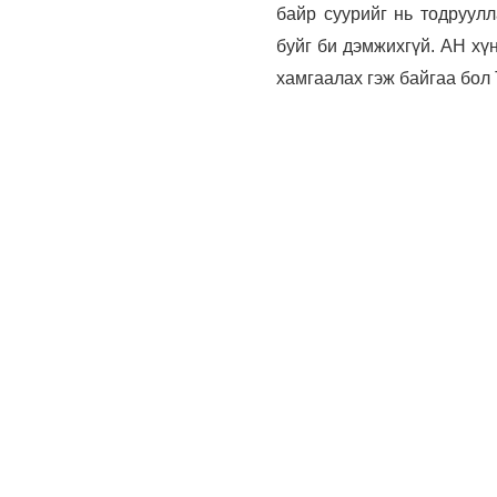
байр суурийг нь тодруулл
буйг би дэмжихгүй. АН хү
хамгаалах гэж байгаа бол 