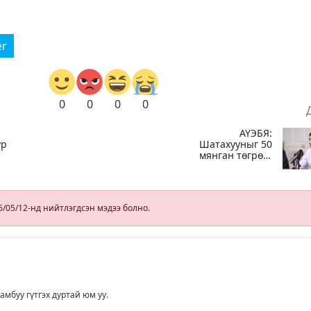
er
0
0
0
0
АҮЭБЯ:
үр
Шатахууныг 50
мянган төгрөгт
он
олгож байгааг
лэг
100 мянга
болгож
ор
нэмэгдүүлэхээр
6/05/12-нд нийтлэгдсэн мэдээ болно.
ал
ажиллаж байна
амбуу гүтгэх дуртай юм уу.