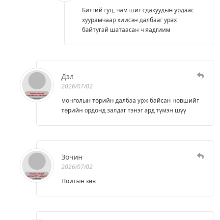
Битгий гуц, чам шиг сдакуудын урдаас
хуурамчаар хиисэн далбааг урах
байтугай шатаасан ч яадгиим
Дэл
2026/07/02
монголын төрийн далбаа урж байсан новшийг
төрийн ордонд залдаг тэнэг ард түмэн шүү
Зочин
2026/07/02
Ноитын зөв