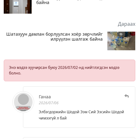
байна
Дараах
Шатахуун дамлан борлуулсан хоёр зөрчлийг
илрүүлэн шалгаж байна
Энэ мэдээ хуучирсан буюу 2026/07/02-нд нийтлэгдсэн мэдээ
болно.
Ганаа
2026/07/06
Элбэгдоржийн Шодой Ээм Сий Ээсийн Шодой
чимээгүй л бай