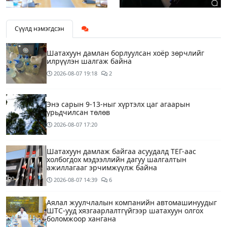
Сүүлд нэмэгдсэн
Шатахуун дамлан борлуулсан хоёр зөрчлийг
илрүүлэн шалгаж байна
2026-08-07
19:18
2
Энэ сарын 9-13-ныг хүртэлх цаг агаарын
урьдчилсан төлөв
2026-08-07
17:20
Шатахуун дамлаж байгаа асуудалд ТЕГ-аас
холбогдох мэдээллийн дагуу шалгалтын
ажиллагааг эрчимжүүлж байна
2026-08-07
14:39
6
Аялал жуулчлалын компанийн автомашинуудыг
ШТС-ууд хязгаарлалтгүйгээр шатахуун олгох
боломжоор хангана