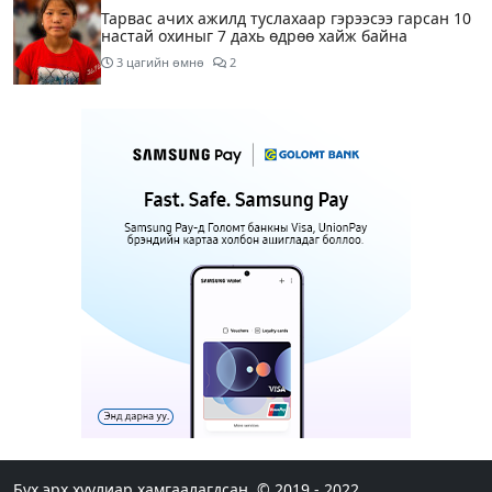
Тарвас ачих ажилд туслахаар гэрээсээ гарсан 10
настай охиныг 7 дахь өдрөө хайж байна
3 цагийн өмнө
2
АҮЭБЯ: Тэгш, сондгойг мөрдөөгүй 7 ШТС-д
торгууль ногдуулах, тусгай зөвшөөрлийг нь
цуцлах хүртэл арга хэмжээ авахыг сануулав
3 цагийн өмнө
2
Боловсролын сайд Л.Энх-Амгалан Pearson
компанийн удирдлагуудтай уулзаж, хамтын
ажиллагааг гүнзгийрүүлэх талаар ярилцжээ
3 цагийн өмнө
Улаанбаатарт 29 хэм дулаан байна
7 цагийн өмнө
С.Амарсайхан: Дуусаагүй барилгад урьдчилсан
байдлаар зөвшөөрөл гэрчилгээ олгохгүй байхаар
зохион байгуулалт хий
Бүх эрх хуулиар хамгаалагдсан. © 2019 - 2022