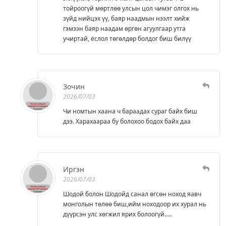
тойроогүй мөртлөө улсын цол чимэг олгох нь
зүйд нийцэх үү, баяр наадмын нээлт хийж
гэмээн баяр наадам өргөн агуулгаар утга
учиртай, ёслол төгөлдөр болдог биш билүү
Зочин
2026/07/03
Чи номтын хаана ч бараадах сураг байх биш
дээ. Харахаараа бу болохоо бодох байх даа
Иргэн
2026/07/03
Шодой болон Шодойд санал өгсөн ноход яавч
монголын төлөө биш,ийм ноходоор их хурал нь
дүүрсэн улс хөгжил ярих болоогүй.....