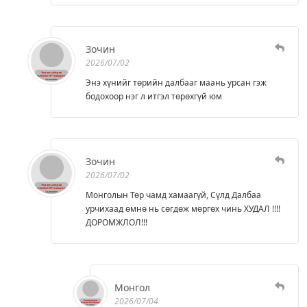
Зочин
2026/07/02
Энэ хүнийг төрийн далбааг маань урсан гэж
бодохоор нэг л итгэл төрөхгүй юм
Зочин
2026/07/02
Монголын Төр чамд хамаагүй, Сүлд Далбаа
урчихаад өмнө нь сөгдөж мөргөх чинь ХУДАЛ !!!!
ДОРОМЖЛОЛ!!!
Монгол
2026/07/04