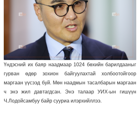
Үндэсний их баяр наадмаар 1024 бөхийн барилдааныг
гурван өдөр зохион байгуулахтай холбоотойгоор
маргаан үүсээд буй. Мөн наадмын тасалбарын маргаан
ч энэ жил давтагдсан. Энэ талаар УИХ-ын гишүүн
Ч.Лодойсамбуу байр сууриа илэрхийллээ.