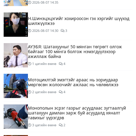
2026-08-07
14:35
Н.Шинэцэцэгийг хохироосон гэх хэргийг шүүхэд
шилжүүлжээ
2026-08-07
14:30
3
АҮЭБЯ: Шатахууныг 50 мянган төгрөгт олгож
байгааг 100 мянга болгож нэмэгдүүлэхээр
ажиллаж байна
1 цагийн өмнө
4
Мотоциклтэй эмэгтэйг араас нь зориудаар
мөргөсөн жолоочийг ажлаас нь чөлөөлжээ
2 цагийн өмнө
4
Монополын эсрэг газрыг асуудлаас зугтаалгүй
шатахуун дамлан зарж буй асуудалд хяналт
тавихыг үүрэгдэв
3 цагийн өмнө
2