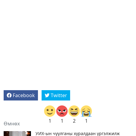
Facebook
Twitter
1
1
2
1
Өмнөх
УИХ-ын чуулганы хуралдаан үргэлжилж