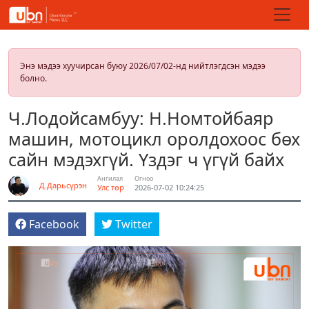
Энэ мэдээ хуучирсан буюу 2026/07/02-нд нийтлэгдсэн мэдээ
болно.
Ч.Лодойсамбуу: Н.Номтойбаяр
машин, мотоцикл оролдохоос бөх
сайн мэдэхгүй. Үздэг ч үгүй байх
Ангилал
Огноо
Д.Дарьсүрэн
Улс төр
2026-07-02 10:24:25
Facebook
Twitter