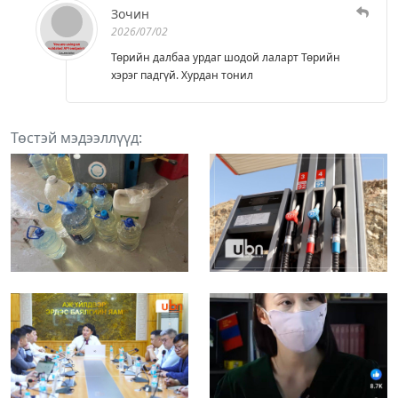
Зочин
2026/07/02
Төрийн далбаа урдаг шодой лаларт Төрийн
хэрэг падгүй. Хурдан тонил
Төстэй мэдээллүүд: