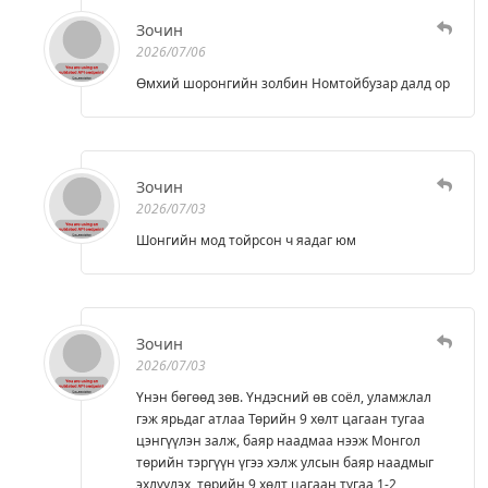
Зочин
2026/07/06
Өмхий шоронгийн золбин Номтойбузар далд ор
Зочин
2026/07/03
Шонгийн мод тойрсон ч яадаг юм
Зочин
2026/07/03
Үнэн бөгөөд зөв. Үндэсний өв соёл, уламжлал
гэж ярьдаг атлаа Төрийн 9 хөлт цагаан тугаа
цэнгүүлэн залж, баяр наадмаа нээж Монгол
төрийн тэргүүн үгээ хэлж улсын баяр наадмыг
эхлүүлэх, төрийн 9 хөлт цагаан тугаа 1-2