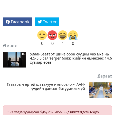
Facebook
Twitter
0
0
1
0
Өмнөх
Улаанбаатарт шинэ орон сууцны үнэ мкв нь
4.5-5.5 сая төгрөг болж жилийн өмнөхөөс 14.6
хувиар өсөв
Дараах
Татварын өртэй шатахуун импортлогч ААН-
үүдийн дансыг битүүмжлэхгүй
Энэ мэдээ хуучирсан буюу 2025/05/20-нд нийтлэгдсэн мэдээ