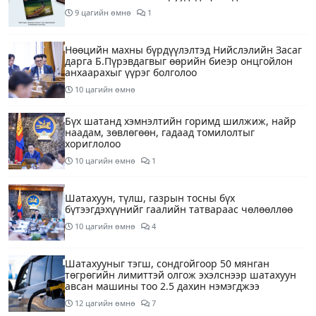
9 цагийн өмнө
1
Нөөцийн махны бүрдүүлэлтэд Нийслэлийн Засаг
дарга Б.Пүрэвдагвыг өөрийн биеэр онцгойлон
анхаарахыг үүрэг болголоо
10 цагийн өмнө
Бүх шатанд хэмнэлтийн горимд шилжиж, найр
наадам, зөвлөгөөн, гадаад томилолтыг
хориглолоо
10 цагийн өмнө
1
Шатахуун, түлш, газрын тосны бүх
бүтээгдэхүүнийг гаалийн татвараас чөлөөллөө
10 цагийн өмнө
4
Шатахууныг тэгш, сондгойгоор 50 мянган
төгрөгийн лимиттэй олгож эхэлснээр шатахуун
авсан машины тоо 2.5 дахин нэмэгджээ
12 цагийн өмнө
7