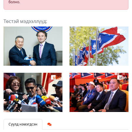
болно.
Төстэй мэдээллүүд:
Сүүлд нэмэгдсэн