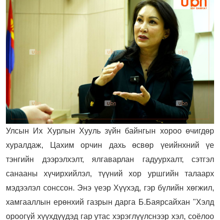
Улсын Их Хурлын Хууль зүйн байнгын хороо өчигдөр
хуралдаж, Цахим орчин дахь өсвөр үеийнхний үе
тэнгийн дээрэлхэлт, ялгаварлан гадуурхалт, сэтгэл
санааны хүчирхийлэл, түүний хор уршгийн талаарх
мэдээлэл сонссон. Энэ үеэр Хүүхэд, гэр бүлийн хөгжил,
хамгааллын ерөнхий газрын дарга Б.Баярсайхан "Хэлд
ороогүй хүүхдүүдэд гар утас хэрэглүүлснээр хэл, соёлоо