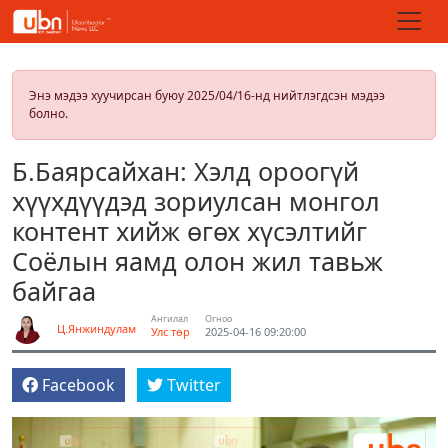
Энэ мэдээ хуучирсан буюу 2025/04/16-нд нийтлэгдсэн мэдээ
болно.
Б.Баярсайхан: Хэлд ороогүй
хүүхдүүдэд зориулсан монгол
контент хийж өгөх хүсэлтийг
Соёлын яамд олон жил тавьж
байгаа
Ангилал
Огноо
Ц.Янжиндулам
Улс төр
2025-04-16 09:20:00
Facebook
Twitter