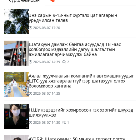
Сүүлд нэмэгдсэн
Энэ сарын 9-13-ныг хүртэлх цаг агаарын
урьдчилсан төлөв
2026-08-07
17:20
Шатахуун дамлаж байгаа асуудалд ТЕГ-аас
холбогдох мэдээллийн дагуу шалгалтын
ажиллагааг эрчимжүүлж байна
2026-08-07
14:39
2
Аялал жуулчлалын компанийн автомашинуудыг
ШТС-ууд хязгаарлалтгүйгээр шатахуун олгох
боломжоор хангана
2026-08-07
14:35
Н.Шинэцэцэгийг хохироосон гэх хэргийг шүүхэд
шилжүүлжээ
2026-08-07
14:30
1
АҮЭБЯ: Шатахууныг 50 мянган төгрөгт олгож