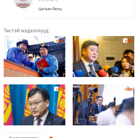
Цагаан бенц
Төстэй мэдээллүүд: