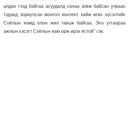
алдах гээд байгаа асуудалд санаа зовж байсан учраас
тэдэнд зориулсан монгол контент хийж өгөх хүсэлтийг
Соёлын яамд олон жил тавьж байгаа. Энэ утгаараа
ажлын хэсэгт Соёлын яам орж ирэх ёстой" гэв.