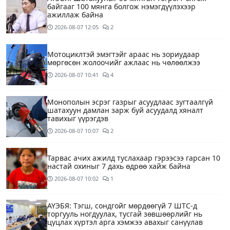
байгааг 100 мянга болгож нэмэгдүүлэхээр
ажиллаж байна
2026-08-07
12:05
2
Мотоциклтэй эмэгтэйг араас нь зориудаар
мөргөсөн жолоочийг ажлаас нь чөлөөлжээ
2026-08-07
10:41
4
Монополын эсрэг газрыг асуудлаас зугтаалгүй
шатахуун дамлан зарж буй асуудалд хяналт
тавихыг үүрэгдэв
2026-08-07
10:07
2
Тарвас ачих ажилд туслахаар гэрээсээ гарсан 10
настай охиныг 7 дахь өдрөө хайж байна
2026-08-07
10:02
1
АҮЭБЯ: Тэгш, сондгойг мөрдөөгүй 7 ШТС-д
торгууль ногдуулах, тусгай зөвшөөрлийг нь
цуцлах хүртэл арга хэмжээ авахыг сануулав