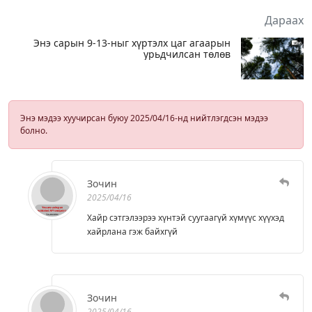
Дараах
Энэ сарын 9-13-ныг хүртэлх цаг агаарын
урьдчилсан төлөв
Энэ мэдээ хуучирсан буюу 2025/04/16-нд нийтлэгдсэн мэдээ
болно.
Зочин
2025/04/16
Хайр сэтгэлээрээ хүнтэй суугаагүй хүмүүс хүүхэд
хайрлана гэж байхгүй
Зочин
2025/04/16