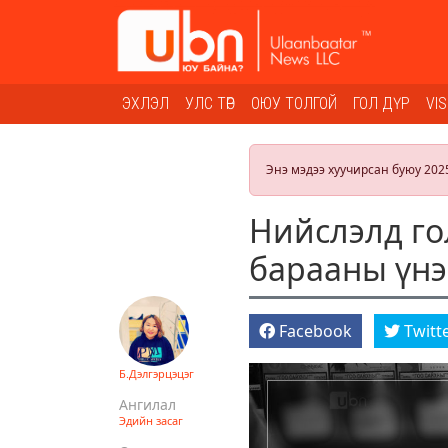
ЭХЛЭЛ
УЛС ТӨР
ОЮУ ТОЛГОЙ
ГОЛ ДҮР
VI
Энэ мэдээ хуучирсан буюу 202
Нийслэлд го
барааны үнэ 
Facebook
Twitt
Б.Дэлгэрцэцэг
Ангилал
Эдийн засаг