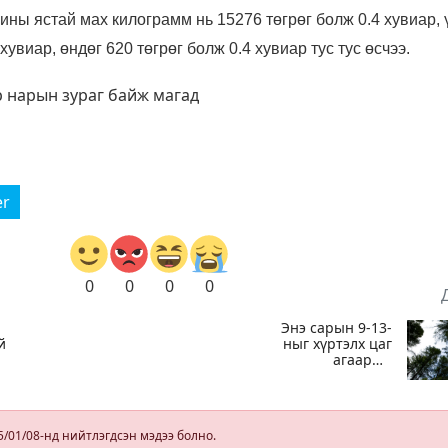
ины ястай мах килограмм нь 15276 төгрөг болж 0.4 хувиар,
хувиар, өндөг 620 төгрөг болж 0.4 хувиар тус тус өсчээ.
er
0
0
0
0
Энэ сарын 9-13-
й
ныг хүртэлх цаг
агаарын
урьдчилсан
ныг
төлөв
эн
5/01/08-нд нийтлэгдсэн мэдээ болно.