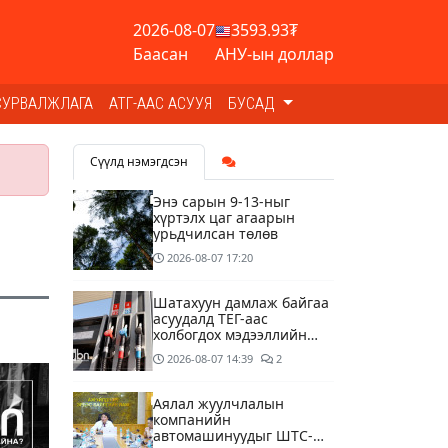
2026-08-07
3593.93₮
Баасан
АНУ-ын доллар
СУРВАЛЖЛАГА
АТГ-ААС АСУУЯ
БУСАД
Сүүлд нэмэгдсэн
Энэ сарын 9-13-ныг
хүртэлх цаг агаарын
урьдчилсан төлөв
2026-08-07
17:20
Шатахуун дамлаж байгаа
асуудалд ТЕГ-аас
холбогдох мэдээллийн
дагуу шалгалтын
2026-08-07
14:39
2
ажиллагааг эрчимжүүлж
байна
Аялал жуулчлалын
компанийн
автомашинуудыг ШТС-