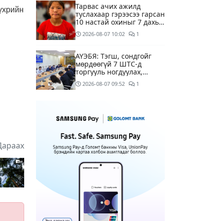
Тарвас ачих ажилд
 үхрийн
туслахаар гэрээсээ гарсан
10 настай охиныг 7 дахь
өдрөө хайж байна
2026-08-07
10:02
1
АҮЭБЯ: Тэгш, сондгойг
мөрдөөгүй 7 ШТС-д
торгууль ногдуулах,
тусгай зөвшөөрлийг нь
2026-08-07
09:52
1
цуцлах хүртэл арга
хэмжээ авахыг сануулав
Боловсролын сайд Л.Энх-
Амгалан Pearson
компанийн
удирдлагуудтай уулзаж,
5 минутын өмнө
хамтын ажиллагааг
Дараах
гүнзгийрүүлэх талаар
ярилцжээ
Улаанбаатарт 29 хэм
дулаан байна
4 цагийн өмнө
С.Амарсайхан: Дуусаагүй
барилгад урьдчилсан