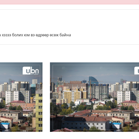
 хэзээ болих юм вэ өдрөөр өсөж байна