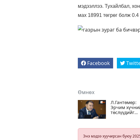
мэдээллээ. Тухайлбал, хон
мах 18991 төгрөг болж 0.4 
Facebook
Twitt
Өмнөх
Л.Гантөмөр:
Эрчим хүчни
төслүүдийг
юунаас болж
дампууруулс
Б.Чойжилсүр
мэдэж байгаа
Энэ мэдээ хуучирсан буюу 202