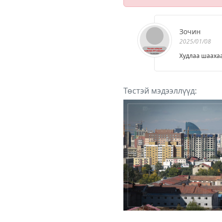
Зочин
2025/01/08
Худлаа шаахаа
Төстэй мэдээллүүд: