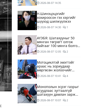
ууд хязгаарлалтгүйгээр
2026-08-07
14:35
шатахуун олгох
боломжоор хангана
Н.Шинэцэцэгийг
хохироосон гэх хэргийг
шүүхэд шилжүүлжээ
2026-08-07
14:30
1
АҮЭБЯ: Шатахууныг 50
мянган төгрөгт олгож
байгааг 100 мянга болгож
нэмэгдүүлэхээр ажиллаж
2026-08-07
12:05
2
байна
Мотоциклтэй эмэгтэйг
араас нь зориудаар
мөргөсөн жолоочийг
ажлаас нь чөлөөлжээ
2026-08-07
10:41
4
Монополын эсрэг газрыг
асуудлаас зугтаалгүй
шатахуун дамлан зарж
буй асуудалд хяналт
2026-08-07
10:07
2
тавихыг үүрэгдэв
с