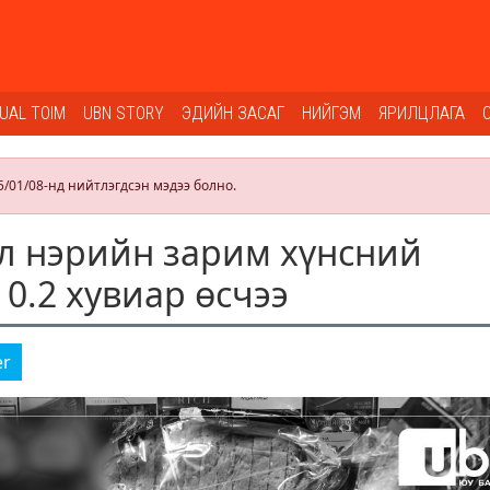
SUAL TOIM
UBN STORY
ЭДИЙН ЗАСАГ
НИЙГЭМ
ЯРИЛЦЛАГА
5/01/08-нд нийтлэгдсэн мэдээ болно.
л нэрийн зарим хүнсний
0.2 хувиар өсчээ
er