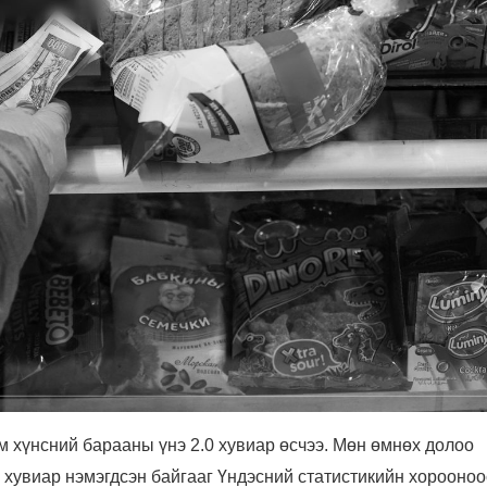
м хүнсний барааны үнэ 2.0 хувиар өсчээ. Мөн өмнөх долоо
2 хувиар нэмэгдсэн байгааг Үндэсний статистикийн хорооноо