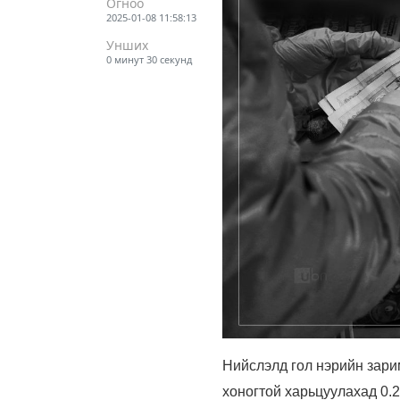
Огноо
2025-01-08 11:58:13
Унших
0 минут 30 секунд
Нийслэлд гол нэрийн зари
хоногтой харьцуулахад 0.