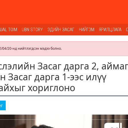
SUAL TOIM
UBN STORY
ЭДИЙН ЗАСАГ
НИЙГЭМ
ЯРИЛЦЛАГА
2/04/20-нд нийтлэгдсэн мэдээ болно.
лэлийн Засаг дарга 2, айма
н Засаг дарга 1-ээс илүү
айхыг хориглоно
er