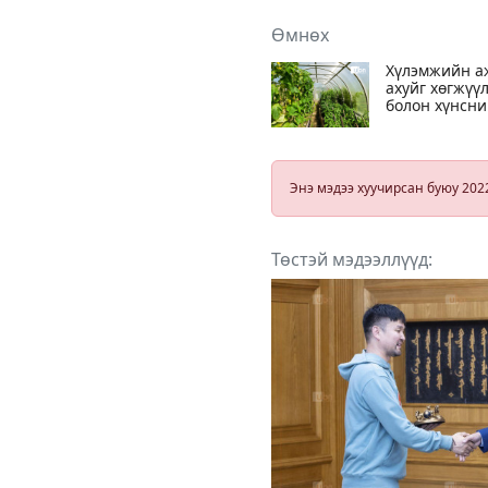
Өмнөх
Хүлэмжийн а
ахуйг хөгжүү
болон хүнсн
ногоонд
шаардлагата
нийт 200 сая
долларын
Энэ мэдээ хуучирсан буюу 202
асуудлыг ҮАБ
д танилцуулн
Төстэй мэдээллүүд: