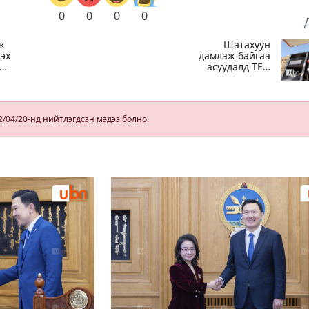
0
0
0
0
ж
Шатахуун
лэх
дамлаж байгаа
ий
асуудалд ТЕГ-
аас холбогдох
й
мэдээллийн
.ам
дагуу
шалгалтын
2/04/20-нд нийтлэгдсэн мэдээ болно.
З-
ажиллагааг
а
эрчимжүүлж
байна