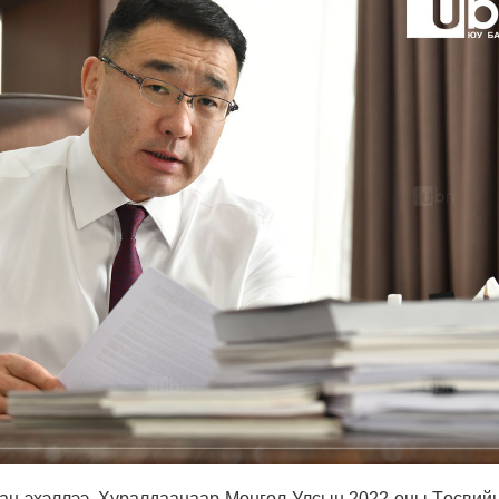
ан эхэллээ. Хуралдаанаар Монгол Улсын 2022 оны Төсвийн