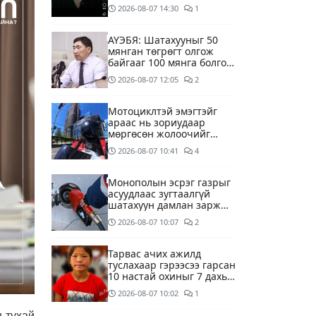
2026-08-07
14:30
1
АҮЭБЯ: Шатахууныг 50
мянган төгрөгт олгож
байгааг 100 мянга болгож
нэмэгдүүлэхээр ажиллаж
2026-08-07
12:05
2
байна
Мотоциклтэй эмэгтэйг
араас нь зориудаар
мөргөсөн жолоочийг
ажлаас нь чөлөөлжээ
2026-08-07
10:41
4
Монополын эсрэг газрыг
асуудлаас зугтаалгүй
шатахуун дамлан зарж
буй асуудалд хяналт
2026-08-07
10:07
2
тавихыг үүрэгдэв
Тарвас ачих ажилд
туслахаар гэрээсээ гарсан
10 настай охиныг 7 дахь
өдрөө хайж байна
2026-08-07
10:02
1
 тухай