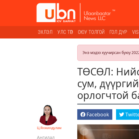
ЭХЛЭЛ
УЛС ТӨР
ОЮУ ТОЛГОЙ
ГОЛ ДҮР
VI
Энэ мэдээ хуучирсан буюу 202
ТӨСӨЛ: Нийс
сум, дүүргий
орлогчтой б
Facebook
Twitt
Ц.Янжиндулам
Ангилал