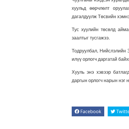
хуульд өөрчлөлт оруула
дагалдуулж Төсвийн хэмнэ
Тус хуулийн төсөлд айма
заалтыг тусгажээ.
Тодруулбал, Нийслэлийн За
илүү орлогч даргатай байх
Хууль энэ хэвээр батлаг
даргын орлогч нарын нэг н
Facebook
Twitt