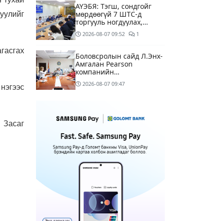
АҮЭБЯ: Тэгш, сондгойг
мөрдөөгүй 7 ШТС-д
уулийг
торгууль ногдуулах,
тусгай зөвшөөрлийг нь
2026-08-07
09:52
1
цуцлах хүртэл арга
хэмжээ авахыг сануулав
гасгах
Боловсролын сайд Л.Энх-
Амгалан Pearson
компанийн
удирдлагуудтай уулзаж,
2026-08-07
09:47
 нэгээс
хамтын ажиллагааг
гүнзгийрүүлэх талаар
ярилцжээ
Улаанбаатарт 29 хэм
дулаан байна
 Засаг
3 цагийн өмнө
С.Амарсайхан: Дуусаагүй
барилгад урьдчилсан
байдлаар зөвшөөрөл
гэрчилгээ олгохгүй
13 цагийн өмнө
6
байхаар зохион
байгуулалт хий
МАРГААШ: Улаанбаатарт
29 хэм дулаан байна