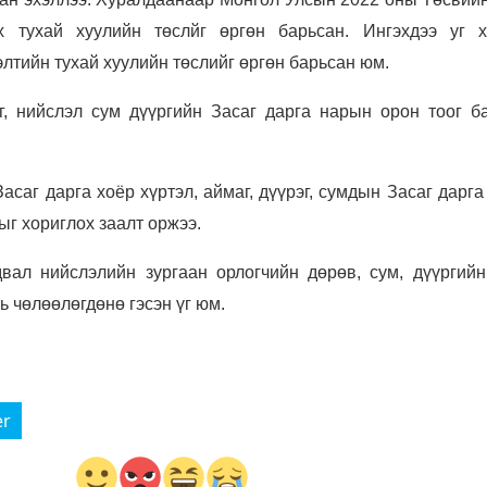
х тухай хуулийн төслйг өргөн барьсан. Ингэхдээ уг х
лтийн тухай хуулийн төслийг өргөн барьсан юм.
г, нийслэл сум дүүргийн Засаг дарга нарын орон тоог ба
саг дарга хоёр хүртэл, аймаг, дүүрэг, сумдын Засаг дарга
ыг хориглох заалт оржээ.
двал нийслэлийн зургаан орлогчийн дөрөв, сум, дүүргийн
ь чөлөөлөгдөнө гэсэн үг юм.
er