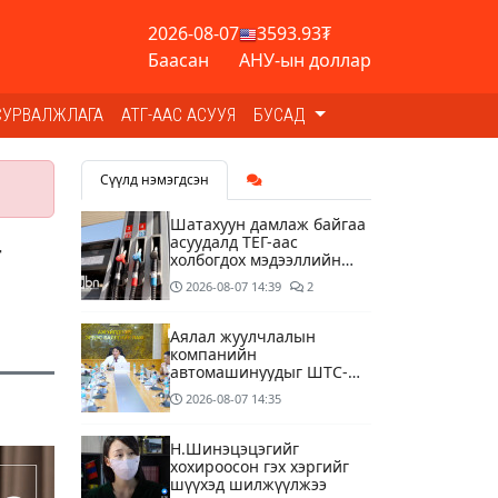
2026-08-07
3593.93₮
Баасан
АНУ-ын доллар
СУРВАЛЖЛАГА
АТГ-ААС АСУУЯ
БУСАД
Сүүлд нэмэгдсэн
Шатахуун дамлаж байгаа
асуудалд ТЕГ-аас
г
холбогдох мэдээллийн
дагуу шалгалтын
2026-08-07
14:39
2
ажиллагааг эрчимжүүлж
байна
Аялал жуулчлалын
компанийн
автомашинуудыг ШТС-
ууд хязгаарлалтгүйгээр
2026-08-07
14:35
шатахуун олгох
боломжоор хангана
Н.Шинэцэцэгийг
хохироосон гэх хэргийг
шүүхэд шилжүүлжээ