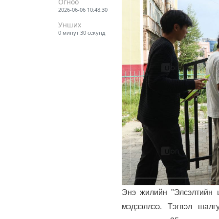
Огноо
2026-06-06 10:48:30
Унших
0 минут 30 секунд
Энэ жилийн "Элсэлтийн ш
мэдээллээ. Тэгвэл шалг