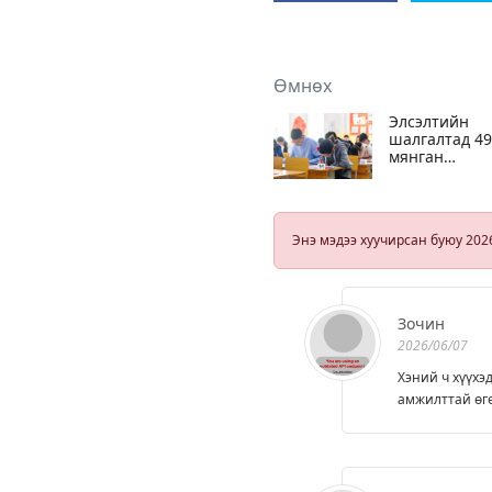
Өмнөх
Элсэлтийн
шалгалтад 49
мянган
шалгуулагч
бүртгүүлжээ
Энэ мэдээ хуучирсан буюу 202
Зочин
2026/06/07
Хэний ч хүүхэ
амжилттай өгө