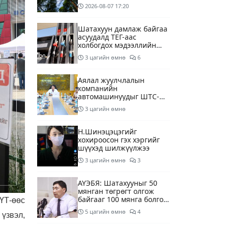
2026-08-07
17:20
Шатахуун дамлаж байгаа
асуудалд ТЕГ-аас
холбогдох мэдээллийн
дагуу шалгалтын
3 цагийн өмнө
6
ажиллагааг эрчимжүүлж
байна
Аялал жуулчлалын
компанийн
автомашинуудыг ШТС-
ууд хязгаарлалтгүйгээр
3 цагийн өмнө
шатахуун олгох
боломжоор хангана
Н.Шинэцэцэгийг
хохироосон гэх хэргийг
шүүхэд шилжүүлжээ
3 цагийн өмнө
3
АҮЭБЯ: Шатахууныг 50
мянган төгрөгт олгож
байгааг 100 мянга болгож
ҮТ-өөс
нэмэгдүүлэхээр ажиллаж
5 цагийн өмнө
4
үзвэл,
байна