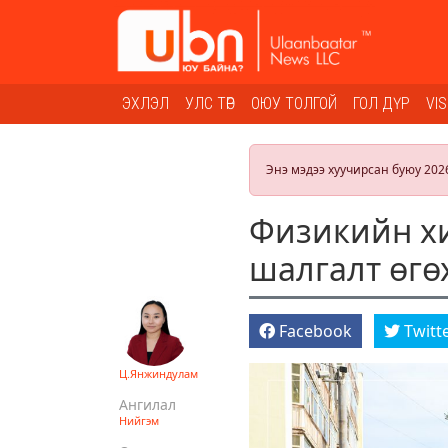
ЭХЛЭЛ
УЛС ТӨР
ОЮУ ТОЛГОЙ
ГОЛ ДҮР
VI
Энэ мэдээ хуучирсан буюу 202
Физикийн хи
шалгалт өгө
Facebook
Twitt
Ц.Янжиндулам
Ангилал
Нийгэм