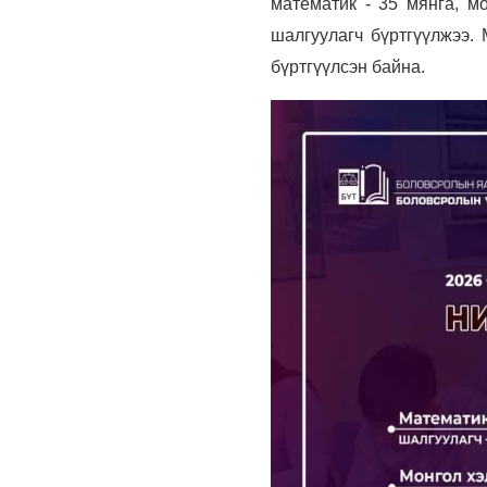
математик - 35 мянга, мо
шалгуулагч бүртгүүлжээ.
бүртгүүлсэн байна.