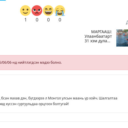
1
0
0
0
МАРГААШ:
Улаанбаатарт
31 хэм дулаан
байна
6/06/06-нд нийтлэгдсэн мэдээ болно.
д бсан яахав дэн, бүгдээрээ л Монгол улсын маань үр хойч. Шалгалтаа
өд хүссэн сургуульдаа орцгоох болтугай!