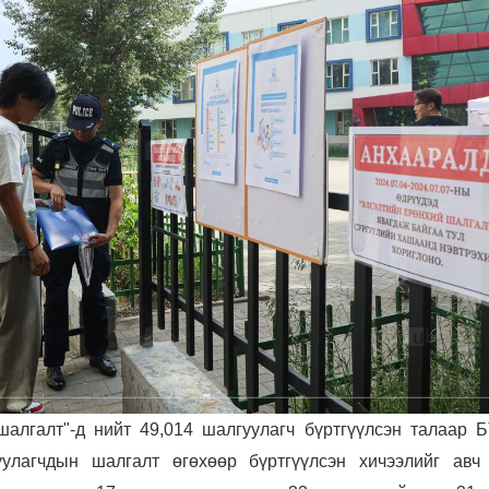
алгалт"-д нийт 49,014 шалгуулагч бүртгүүлсэн талаар Б
уулагчдын шалгалт өгөхөөр бүртгүүлсэн хичээлийг авч 