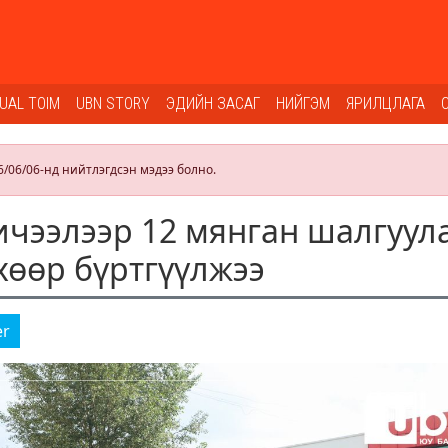
SUAL TOIM
UBN STORY
ЭДИЙН ЗАСАГ
НИЙГЭМ
ЯРИЛЦЛАГА
6/06/06-нд нийтлэгдсэн мэдээ болно.
чээлээр 12 мянган шалгуул
хөөр бүртгүүлжээ
er