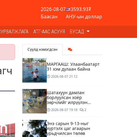
2026-08-07
3593.93₮
Баасан
АНУ-ын доллар
СУРВАЛЖЛАГА
АТГ-ААС АСУУЯ
БУСАД
Сүүлд нэмэгдсэн
МАРГААШ: Улаанбаатарт
агч
31 хэм дулаан байна
2026-08-07
21:12
Шатахуун дамлан
борлуулсан хоёр
зөрчлийг илрүүлэн
шалгаж байна
2026-08-07
19:18
2
Энэ сарын 9-13-ныг
хүртэлх цаг агаарын
урьдчилсан төлөв