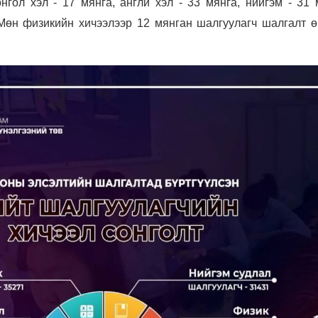
нгол хэл - 17 мянга, англи хэл - 33 мянга, нийгэм - 31 
 Мөн физикийн хичээлээр 12 мянган шалгуулагч шалгалт ө