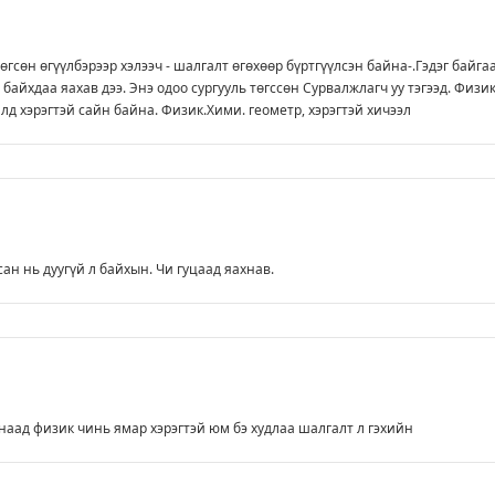
өгсөн өгүүлбэрээр хэлээч - шалгалт өгөхөөр бүртгүүлсэн байна-.Гэдэг байга
байхдаа яахав дээ. Энэ одоо сургууль төгссөн Сурвалжлагч уу тэгээд. Физи
лд хэрэгтэй сайн байна. Физик.Хими. геометр, хэрэгтэй хичээл
ан нь дуугүй л байхын. Чи гуцаад яахнав.
наад физик чинь ямар хэрэгтэй юм бэ худлаа шалгалт л гэхийн