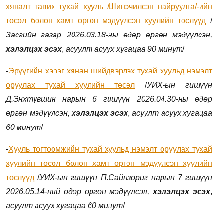
хяналт тавих тухай хууль /Шинэчилсэн найруулга/-ийн
төсөл болон хамт өргөн мэдүүлсэн хуулийн төслүүд
/
Засгийн газар
2026.03.18
-ны өдөр өргөн мэдүүлсэн,
хэлэлцэх эсэх
,
асуулт асуух хугацаа 90 минут
/
-
Эрүүгийн хэрэг хянан шийдвэрлэх тухай хуульд нэмэлт
оруулах тухай хуулийн төсөл
/
УИХ-ын гишүүн
Д.Энхтүвшин нарын 6 гишүүн
2026.04.30
-ны өдөр
өргөн мэдүүлсэн,
хэлэлцэх эсэх
,
асуулт асуух хугацаа
60 минут
/
-
Хууль тогтоомжийн тухай хуульд нэмэлт оруулах тухай
хуулийн төсөл болон хамт өргөн мэдүүлсэн хуулийн
төслүүд
/
УИХ-ын гишүүн П.Сайнзориг нарын 7 гишүүн
2026.05.14
-ний өдөр өргөн мэдүүлсэн,
хэлэлцэх эсэх
,
асуулт асуух хугацаа 60 минут
/