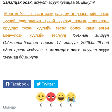
хэлэлцэх эсэх
, асуулт асуух хугацаа 60 минут
/
-
Монгол Улсын засаг захиргаа, нутаг дэвсгэрийн нэгж,
түүний удирдлагын тухай хуульд нэмэлт, өөрчлөлт
оруулах тухай хуулийн төсөл болон хамт өргөн
мэдүүлсэн хуулийн төслүүд
/
УИХ-ын гишүүн
О.Амгаланбаатар
нарын 17 гишүүн 2026.05.29-ний
өдөр өргөн мэдүүлсэн,
хэлэлцэх эсэх,
асуулт асуух
хугацаа 60 минут
/
Facebook
Twitter
0
0
0
0
Өмнөх