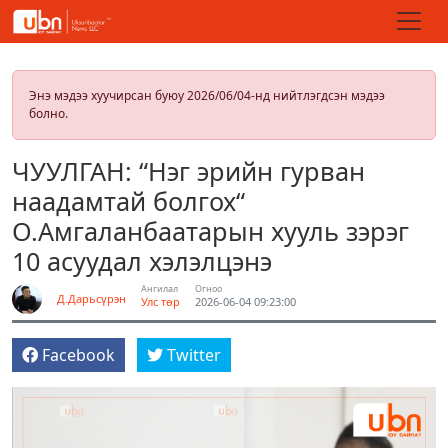
Энэ мэдээ хуучирсан буюу 2026/06/04-нд нийтлэгдсэн мэдээ
болно.
ЧУУЛГАН: “Нэг эрийн гурван
наадамтай болгох“
О.Амгаланбаатарын хууль зэрэг
10 асуудал хэлэлцэнэ
Ангилал
Огноо
Д.Дарьсүрэн
Улс төр
2026-06-04 09:23:00
Facebook
Twitter