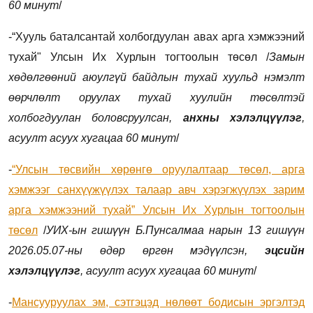
60 минут
/
-“Хууль баталсантай холбогдуулан авах арга хэмжээний
тухай" Улсын Их Хурлын тогтоолын төсөл /
Замын
хөдөлгөөний аюулгүй байдлын тухай хуульд нэмэлт
өөрчлөлт оруулах тухай хуулийн төсөлтэй
холбогдуулан боловсруулсан
,
анхны хэлэлцүүлэг
,
асуулт асуух хугацаа 60 минут
/
-
“Улсын төсвийн хөрөнгө оруулалтаар төсөл, арга
хэмжээг санхүүжүүлэх талаар авч хэрэгжүүлэх зарим
арга хэмжээний тухай” Улсын Их Хурлын тогтоолын
төсөл
/
УИХ-ын гишүүн Б.Пунсалмаа нарын 1З гишүүн
2026.05.07-ны өдөр өргөн мэдүүлсэн,
эцсийн
хэлэлцүүлэг
,
асуулт асуух хугацаа 60 минут
/
-
Мансууруулах эм, сэтгэцэд нөлөөт бодисын эргэлтэд