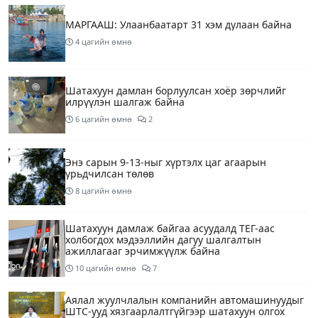
МАРГААШ: Улаанбаатарт 31 хэм дулаан байна
4 цагийн өмнө
Шатахуун дамлан борлуулсан хоёр зөрчлийг
илрүүлэн шалгаж байна
6 цагийн өмнө
2
Энэ сарын 9-13-ныг хүртэлх цаг агаарын
урьдчилсан төлөв
8 цагийн өмнө
Шатахуун дамлаж байгаа асуудалд ТЕГ-аас
холбогдох мэдээллийн дагуу шалгалтын
ажиллагааг эрчимжүүлж байна
10 цагийн өмнө
7
Аялал жуулчлалын компанийн автомашинуудыг
ШТС-ууд хязгаарлалтгүйгээр шатахуун олгох