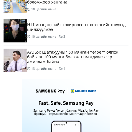
боломжоор хангана
10 цагийн өмнө
Н.Шинэцэцэгийг хохироосон гэх хэргийг шүүхэд
шилжүүлжээ
10 цагийн өмнө
3
АҮЭБЯ: Шатахууныг 50 мянган төгрөгт олгож
байгааг 100 мянга болгож нэмэгдүүлэхээр
ажиллаж байна
13 цагийн өмнө
4
Мотоциклтэй эмэгтэйг араас нь зориудаар
мөргөсөн жолоочийг ажлаас нь чөлөөлжээ
14 цагийн өмнө
5
Монополын эсрэг газрыг асуудлаас зугтаалгүй
шатахуун дамлан зарж буй асуудалд хяналт
тавихыг үүрэгдэв
15 цагийн өмнө
2