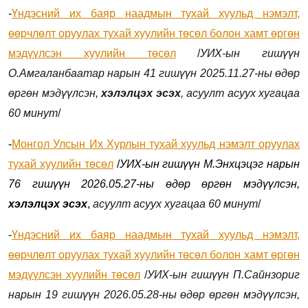
-
Үндэсний их баяр наадмын тухай хуульд нэмэлт,
өөрчлөлт оруулах тухай хуулийн төсөл болон хамт өргөн
мэдүүлсэн хуулийн төсөл
/
УИХ-ын гишүүн
О.Амгаланбаатар нарын 41 гишүүн
2025.11.27
-ны өдөр
өргөн мэдүүлсэн,
хэлэлцэх эсэх
, асуулт асуух хугацаа
60 минут
/
-
Монгол Улсын Их Хурлын тухай хуульд нэмэлт оруулах
тухай хуулийн төсөл
/
УИХ-ын гишүүн М.Энхцэцэг нарын
76 гишүүн 2026.05.27-ны өдөр өргөн мэдүүлсэн,
хэлэлцэх эсэх
,
асуулт асуух хугацаа 60 минут
/
-
Үндэсний их баяр наадмын тухай хуульд нэмэлт,
өөрчлөлт оруулах тухай хуулийн төсөл болон хамт өргөн
мэдүүлсэн хуулийн төсөл
/
УИХ-ын гишүүн
П.Сайнзориг
нарын 19 гишүүн
202
6
.
05
.
28-
ны өдөр өргөн мэдүүлсэн,