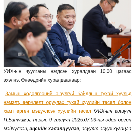
УИХ-ын чуулганы нэгдсэн хуралдаан 10.00 цагаас
эхэлнэ. Өнөөдрийн хуралдаанаар:
-
Замын хөдөлгөөний аюулгүй байдлын тухай хуульд
нэмэлт, өөрчлөлт оруулах тухай хуулийн төсөл болон
хамт өргөн мэдүүлсэн хуулийн төсөл
/
УИХ-ын гишүүн
П.Батчимэг нарын 9 гишүүн 2025.07.03-ны өдөр өргөн
мэдүүлсэн,
эцсийн хэлэлцүүлэг
, асуулт асуух хугацаа