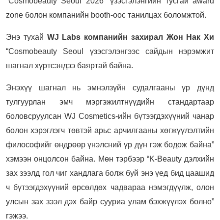
“Cosmobeauty Seoul 2026” үзэсгэлэнгийн тусгай award
zone болон компанийн booth-оос танилцах боломжтой.
Энэ тухай
WJ Labs компанийн захирал Жон Нак Хи
“Cosmobeauty Seoul үзэсгэлэнгээс сайдын нэрэмжит
шагнал хүртсэндээ баяртай байна.
Энэхүү шагнал нь эмнэлзүйн судалгааны үр дүнд
тулгуурлан эмч мэргэжилтнүүдийн стандартаар
боловсруулсан WJ Cosmetics-ийн бүтээгдэхүүний чанар
болон хэрэглэгч төвтэй арьс арчилгааны хөгжүүлэлтийн
философийг өндрөөр үнэлсний үр дүн гэж бодож байна”
хэмээн онцолсон байна. Мөн тэрбээр “K-Beauty дэлхийн
зах зээлд гол чиг хандлага болж буй энэ үед бид цаашид
ч бүтээгдэхүүний өрсөлдөх чадвараа нэмэгдүүлж, олон
улсын зах зээл дэх байр сууриа улам бэхжүүлэх болно”
гэжээ.