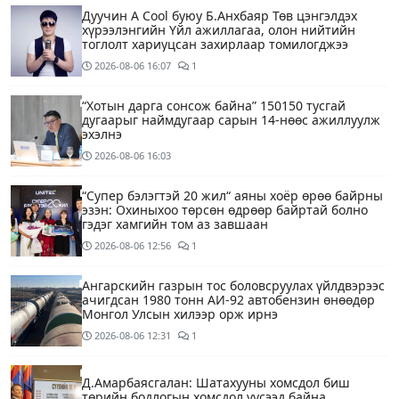
Дуучин A Cool буюу Б.Анхбаяр Төв цэнгэлдэх
хүрээлэнгийн Үйл ажиллагаа, олон нийтийн
тоглолт хариуцсан захирлаар томилогджээ
2026-08-06
16:07
1
“Хотын дарга сонсож байна” 150150 тусгай
дугаарыг наймдугаар сарын 14-нөөс ажиллуулж
эхэлнэ
2026-08-06
16:03
“Супер бэлэгтэй 20 жил“ аяны хоёр өрөө байрны
эзэн: Охиныхоо төрсөн өдрөөр байртай болно
гэдэг хамгийн том аз завшаан
2026-08-06
12:56
1
Ангарскийн газрын тос боловсруулах үйлдвэрээс
ачигдсан 1980 тонн АИ-92 автобензин өнөөдөр
Монгол Улсын хилээр орж ирнэ
2026-08-06
12:31
1
Д.Амарбаясгалан: Шатахууны хомсдол биш
төрийн бодлогын хомсдол үүсээд байна