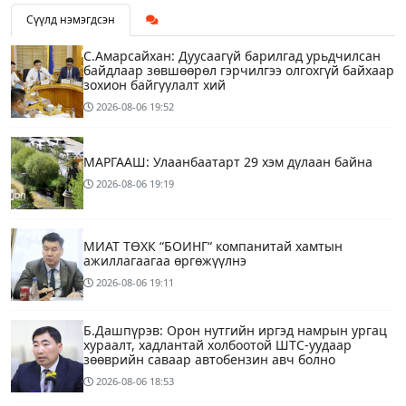
Сүүлд нэмэгдсэн
С.Амарсайхан: Дуусаагүй барилгад урьдчилсан
байдлаар зөвшөөрөл гэрчилгээ олгохгүй байхаар
зохион байгуулалт хий
2026-08-06
19:52
МАРГААШ: Улаанбаатарт 29 хэм дулаан байна
2026-08-06
19:19
МИАТ ТӨХК “БОИНГ“ компанитай хамтын
ажиллагаагаа өргөжүүлнэ
2026-08-06
19:11
Б.Дашпүрэв: Орон нутгийн иргэд намрын ургац
хураалт, хадлантай холбоотой ШТС-уудаар
зөөврийн саваар автобензин авч болно
2026-08-06
18:53