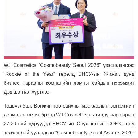
WJ Cosmetics “Cosmobeauty Seoul 2026” үзэсгэлэнгээс
“Rookie of the Year” төрөлд БНСУ-ын Жижиг, дунд
бизнес, гарааны компанийн яамны сайдын нэрэмжит
Дэд шагнал хүртлээ.
Тодруулбал, Вонжин гоо сайхны мэс заслын эмнэлгийн
дерма косметик брэнд WJ Cosmetics нь тавдугаар сарын
27-29-ний өдрүүдэд БНСУ-ын Сөүл хотын COEX төвд
зохион байгуулагдсан “Cosmobeauty Seoul Awards 2026”