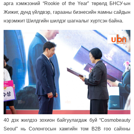
арга хэмжээний “Rookie of the Year” төрөлд БНСУ-ын
Жижиг, дунд үйлдвэр, гарааны бизнесийн яамны сайдын
нэрэмжит Шилдгийн шилдэг шагналыг хүртсэн байна.
40 дэх жилдээ зохион байгуулагдаж буй “Cosmobeauty
Seoul” нь Солонгосын хамгийн том B2B гоо сайхны