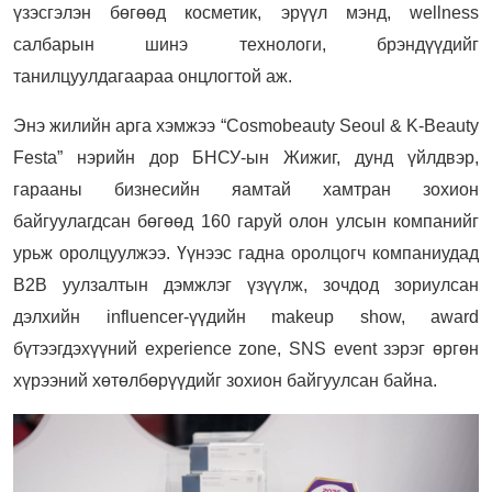
үзэсгэлэн бөгөөд косметик, эрүүл мэнд, wellness
салбарын шинэ технологи, брэндүүдийг
танилцуулдагаараа онцлогтой аж.
Энэ жилийн арга хэмжээ “Cosmobeauty Seoul & K-Beauty
Festa” нэрийн дор БНСУ-ын Жижиг, дунд үйлдвэр,
гарааны бизнесийн яамтай хамтран зохион
байгуулагдсан бөгөөд 160 гаруй олон улсын компанийг
урьж оролцуулжээ. Үүнээс гадна оролцогч компаниудад
B2B уулзалтын дэмжлэг үзүүлж, зочдод зориулсан
дэлхийн influencer-үүдийн makeup show, award
бүтээгдэхүүний experience zone, SNS event зэрэг өргөн
хүрээний хөтөлбөрүүдийг зохион байгуулсан байна.