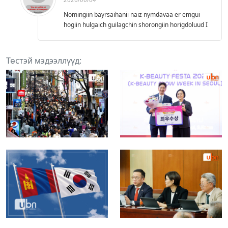
Nomingiin bayrsaihanii naiz nymdavaa er emgui
hogiin hulgaich guilagchin shorongiin horigdoluud I
Төстэй мэдээллүүд: