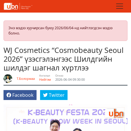
Энэ мэдээ хуучирсан буюу 2026/06/04-нд нийтлэгдсэн мэдээ
болно.
WJ Cosmetics “Cosmobeauty Seoul
2026” үзэсгэлэнгээс Шилдгийн
шилдэг шагнал хүртлээ
Ангилал
Огноо
Т.Болормаа
Нийгэм
2026-06-04 09:30:00
Facebook
Twitter