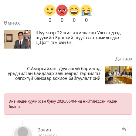
0
0
0
0
Өмнөх
Шүүгчээр 22 жил ажилласан Улсын дээд
шүүхийн Ерөнхий шүүгчээр томилогдох
Ц.Цогт гэж хэн бэ
Дараах
С.Амарсайхан: Дуусаагүй барилгад
урьдчилсан байдлаар зөвшөөрөл гэрчилгээ
олгохгүй байхаар зохион байгуулалт хий
Энэ мэдээ хуучирсан буюу 2026/06/04-нд нийтлэгдсэн мэдээ
болно.
Зочин
2026/06/04