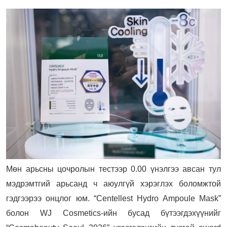
Мөн арьсны цочролын тестээр 0.00 үнэлгээ авсан тул
мэдрэмтгий арьсанд ч аюулгүй хэрэглэх боломжтой
гэдгээрээ онцлог юм. “Centellest Hydro Ampoule Mask”
болон WJ Cosmetics-ийн бусад бүтээгдэхүүнийг