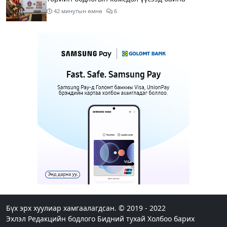
42 минутын өмнө
6
Нэгдүгээр хорооллын арын замыг өнөөдөр орой
23:00 цагаас түр хааж, борооны ус зайлуулах
шугамын хөндлөн сэтэлгээ хийнэ
2 цагийн өмнө
1
Нэгдүгээр ангид элсэгчдийн бүртгэлийг энэ
сарын 17-ноос E-Mongolia системээр зохион
байгуулна
2 цагийн өмнө
Өнөөдөр тэгш тоогоор төгссөн автомашинтай
иргэд 50 хүртэлх мянган төгрөгөнд БЕНЗИН авна
3 цагийн өмнө
Нийслэлийн цэцэрлэгийн цахим бүртгэл энэ
сарын 10-нд эхэлж, иргэд дараах зүйлсийг
анхаарах шаардлагатай
Бүх эрх хуулиар хамгаалагдсан. © 2019 - 2022
Эхлэл
Редакцийн бодлого
Бидний тухай
Холбоо барих
3 цагийн өмнө