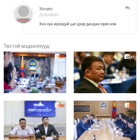
Зочин
2026/06/01
Энэ хүн ирээдүй цаг дээр дандаа ярих юм
Төстэй мэдээллүүд: