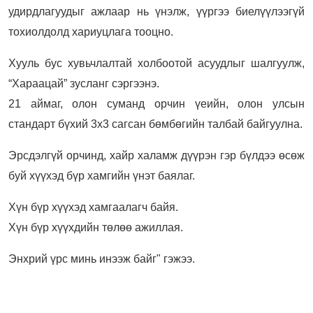
удирдлагуудыг ажлаар нь үнэлж, үүргээ биелүүлээгүй
тохиолдолд хариуцлага тооцно.
Хууль бус хувьчлалтай холбоотой асуудлыг шалгуулж,
“Хараацай” зусланг сэргээнэ.
21 аймаг, олон суманд орчин үеийн, олон улсын
стандарт бүхий 3х3 сагсан бөмбөгийн талбай байгуулна.
Эрсдэлгүй орчинд, хайр халамж дүүрэн гэр бүлдээ өсөж
буй хүүхэд бүр хамгийн үнэт баялаг.
Хүн бүр хүүхэд хамгаалагч байя.
Хүн бүр хүүхдийн төлөө ажиллая.
Энхрий үрс минь инээж байг" гэжээ.