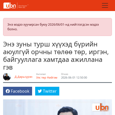
Энэ мэдээ хуучирсан буюу 2026/06/01-нд нийтлэгдсэн мэдээ
болно.
Энэ зуны турш хүүхэд бүрийн
аюулгүй орчны төлөө төр, иргэн,
байгууллага хамтдаа ажиллана
гэв
Ангилал
Огноо
Д.Дарьсүрэн
Улс төр
Нийгэм
2026-06-01 12:50:00
Facebook
Twitter