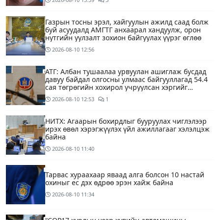
Газрын тосны эрэл, хайгуулын ажилд саад болж
буй асуудалд АМГТГ анхаарал хандуулж, орон
нутгийн уулзалт зохион байгуулах үүрэг өглөө
2026-08-10
12:56
АТГ: Албан тушаалаа урвуулан ашиглаж бусдад
давуу байдал олгосны улмаас байгууллагад 54.4
сая төгрөгийн хохирол учруулсан хэргийг
прокурорт шилжүүллээ
2026-08-10
12:53
1
НИТХ: Агаарын бохирдлыг бууруулах чиглэлээр
ирэх өвөл хэрэгжүүлэх үйл ажиллагааг хэлэлцэж
байна
2026-08-10
11:40
Тарвас хураахаар яваад алга болсон 10 настай
охиныг ес дэх өдрөө эрэн хайж байна
2026-08-10
11:34