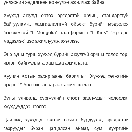
үндэсний хөдөлгөөн өрнүүлэн ажиллаж байна.
Хүүхэд аюулд өртөх эрсдэлтэй орчин, стандартгүй
байгууламж, хамгаалалтгүй объект бүрийг мэдээлэх
боломжтой “E-Mongolia” платформын “E-Kids”, “Эрсдэл
мэдээлэх” цэс ажиллуулж эхэллээ.
Энэ зуны турш хүүхэд бүрийн аюулгүй орчны төлөө төр,
иргэн, байгууллага хамтдаа ажиллана.
Хуучин Хотын захиргааны барилгыг “Хүүхэд хөгжлийн
ордон-2” болгож засварлах ажил эхэллээ.
Зуны улиралд сургуулийн спорт заалуудыг чөлөөлж,
хүүхдүүддээ нээлээ.
Цаашид хүүхдэд ээлтэй орчин бүрдүүлж, эрсдэлтэй
газруудыг бүрэн цэгцэлсэн аймаг, сум, дүүргийн