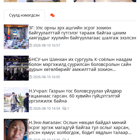
Сүүлд нэмэгдсэн
ЗГ: Улс орны эрх ашгийн эсрэг зохион
байгуулалттай гүтгэлэг тарааж байгаа цахим
хаягуудыг хуулийн байгууллагаас шалгаж эхэлсэн
2026-08-10
16:57
БНСУ-ын Шинхан их сургууль К-соёлын наадам
болон мэргэжилд суурилсан боловсролын сайн
дурын хөтөлбөрийг амжилттай зохион
байгууллаа
2026-08-10
16:05
Н.Учрал: Газрын тос боловсруулах үйлдвэр
гацаанаас гарсан. 60 хувийн гүйцэтгэлтэй
үргэлжилж байна
2026-08-10
14:54
1
Н.Энх-Амгалан: Ослын нөхцөл байдал миний
эсрэг эргэж магадгүй байгаа тул ослыг харсан,
үзсэн хүмүүс холбогдож, бодит явдлын талаар
ярьж өгч тусална уу
2026-08-10
13:39
3