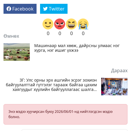
Facebook
Twitter
0
0
0
0
Өмнөх
Машинаар мал хөөж, дайрсны улмаас нэг
хурга, нэг ишиг үхжээ
Дараах
ЗГ: Улс орны эрх ашгийн эсрэг зохион
байгуулалттай гүтгэлэг тарааж байгаа цахим
хаягуудыг хуулийн байгууллагаас шалгаж
эхэлсэн
Энэ мэдээ хуучирсан буюу 2026/06/01-нд нийтлэгдсэн мэдээ
болно.