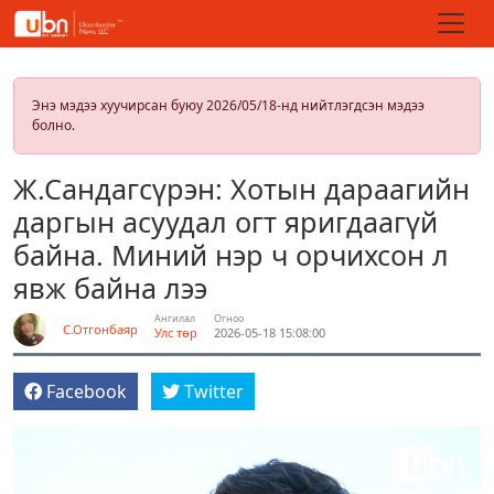
Энэ мэдээ хуучирсан буюу 2026/05/18-нд нийтлэгдсэн мэдээ
болно.
Ж.Сандагсүрэн: Хотын дараагийн
даргын асуудал огт яригдаагүй
байна. Миний нэр ч орчихсон л
явж байна лээ
Ангилал
Огноо
С.Отгонбаяр
Улс төр
2026-05-18 15:08:00
Facebook
Twitter