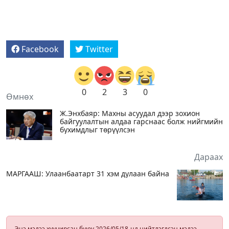
Facebook
Twitter
0
2
3
0
Өмнөх
Ж.Энхбаяр: Махны асуудал дээр зохион
байгуулалтын алдаа гарснаас болж нийгмийн
бухимдлыг төрүүлсэн
Дараах
МАРГААШ: Улаанбаатарт 31 хэм дулаан байна
Энэ мэдээ хуучирсан буюу 2026/05/18-нд нийтлэгдсэн мэдээ