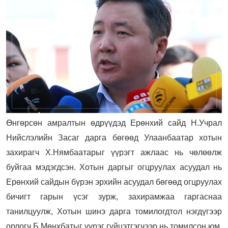
Өнгөрсөн амралтын өдрүүдэд Ерөнхий сайд Н.Учрал
Нийслэлийн Засаг дарга бөгөөд Улаанбаатар хотын
захирагч Х.Нямбаатарыг үүрэгт ажлаас нь чөлөөлж
буйгаа мэдэгдсэн. Хотын даргыг огцруулах асуудал нь
Ерөнхий сайдын бүрэн эрхийн асуудал бөгөөд огцруулах
бичигт гарын үсэг зурж, захирамжаа гаргаснаа
танилцуулж, Хотын шинэ дарга томилогдтол нэгдүгээр
орлогч Б.Мөнхбатыг үүрэг гүйцэтгэгчээр нь томилсон юм.