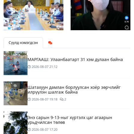
Сүүлд нэмэгдсэн
МАРГААШ: Улаанбаатарт 31 хэм дулаан байна
2026-08-07
21:12
Шатахуун дамлан борлуулсан хоёр зөрчлийг
илрүүлэн шалгаж байна
2026-08-07
19:18
2
Энэ сарын 9-13-ныг хүртэлх цаг агаарын
урьдчилсан төлөв
2026-08-07
17:20