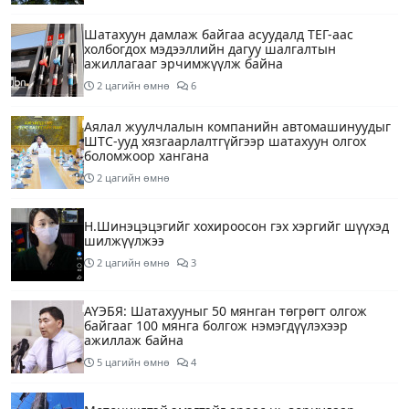
Шатахуун дамлаж байгаа асуудалд ТЕГ-аас
холбогдох мэдээллийн дагуу шалгалтын
ажиллагааг эрчимжүүлж байна
2 цагийн өмнө
6
Аялал жуулчлалын компанийн автомашинуудыг
ШТС-ууд хязгаарлалтгүйгээр шатахуун олгох
боломжоор хангана
2 цагийн өмнө
Н.Шинэцэцэгийг хохироосон гэх хэргийг шүүхэд
шилжүүлжээ
2 цагийн өмнө
3
АҮЭБЯ: Шатахууныг 50 мянган төгрөгт олгож
байгааг 100 мянга болгож нэмэгдүүлэхээр
ажиллаж байна
5 цагийн өмнө
4