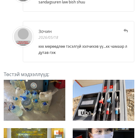
sandagsuren law bish shuu
Зочин
2026/05/18
ккк мөрөөдлөө тэсэлгүй хэлчихэв үү...кк чамаар л
дутав гэж
Төстэй мэдээллүүд: