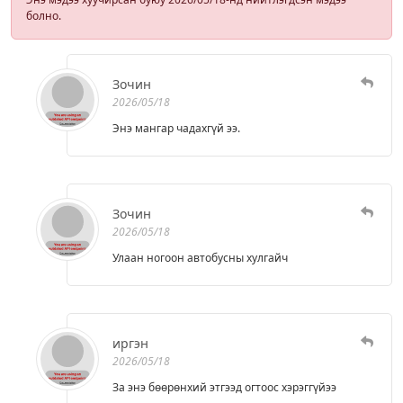
болно.
Зочин
2026/05/18
Энэ мангар чадахгүй ээ.
Зочин
2026/05/18
Улаан ногоон автобусны хулгайч
иргэн
2026/05/18
За энэ бөөрөнхий этгээд огтоос хэрэггүйээ