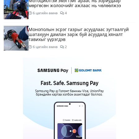
Мотоциклтэй эмэгтэйг араас нь зориудаар
мөргөсөн жолоочийг ажлаас нь чөлөөлжээ
6 цагийн өмнө
4
Монополын эсрэг газрыг асуудлаас зугтаалгүй
шатахуун дамлан зарж буй асуудалд хяналт
тавихыг үүрэгдэв
6 цагийн өмнө
2
Тарвас ачих ажилд туслахаар гэрээсээ гарсан 10
настай охиныг 7 дахь өдрөө хайж байна
7 цагийн өмнө
2
АҮЭБЯ: Тэгш, сондгойг мөрдөөгүй 7 ШТС-д
торгууль ногдуулах, тусгай зөвшөөрлийг нь
цуцлах хүртэл арга хэмжээ авахыг сануулав
7 цагийн өмнө
3
Боловсролын сайд Л.Энх-Амгалан Pearson
компанийн удирдлагуудтай уулзаж, хамтын
ажиллагааг гүнзгийрүүлэх талаар ярилцжээ