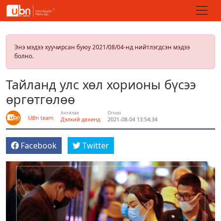
Энэ мэдээ хуучирсан буюу 2021/08/04-нд нийтлэгдсэн мэдээ
болно.
Тайланд улс хөл хорионы бүсээ
өргөтгөлөө
Ангилал
Огноо
UBn team
Дэлхий дахинд
2021-08-04 13:54:34
Facebook
Twitter