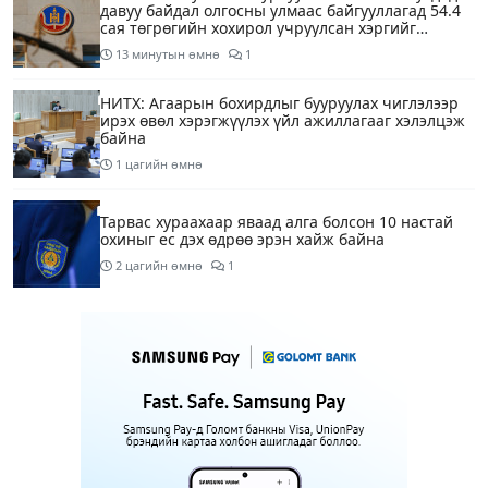
давуу байдал олгосны улмаас байгууллагад 54.4
сая төгрөгийн хохирол учруулсан хэргийг
прокурорт шилжүүллээ
13 минутын өмнө
1
НИТХ: Агаарын бохирдлыг бууруулах чиглэлээр
ирэх өвөл хэрэгжүүлэх үйл ажиллагааг хэлэлцэж
байна
1 цагийн өмнө
Тарвас хураахаар яваад алга болсон 10 настай
охиныг ес дэх өдрөө эрэн хайж байна
2 цагийн өмнө
1
“COP17 хурлын үеэр хувийн автомашины
хэрэглээг бууруулах зорилгоор тэгш, сондгой
дугаарын хязгаарлалтыг 28 хоногийн хугацаанд
хийнэ“
2 цагийн өмнө
ЕТГ: Н.Түвшинбаяр аваргыг Ерөнхийлөгч уучлах
гэж байна гэдэг нь ташаа мэдээлэл, уучлал
хүссэн захидал ирээгүй