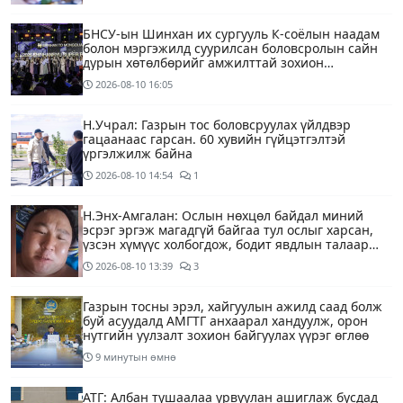
БНСУ-ын Шинхан их сургууль К-соёлын наадам
болон мэргэжилд суурилсан боловсролын сайн
дурын хөтөлбөрийг амжилттай зохион
байгууллаа
2026-08-10
16:05
Н.Учрал: Газрын тос боловсруулах үйлдвэр
гацаанаас гарсан. 60 хувийн гүйцэтгэлтэй
үргэлжилж байна
2026-08-10
14:54
1
Н.Энх-Амгалан: Ослын нөхцөл байдал миний
эсрэг эргэж магадгүй байгаа тул ослыг харсан,
үзсэн хүмүүс холбогдож, бодит явдлын талаар
ярьж өгч тусална уу
2026-08-10
13:39
3
Газрын тосны эрэл, хайгуулын ажилд саад болж
буй асуудалд АМГТГ анхаарал хандуулж, орон
нутгийн уулзалт зохион байгуулах үүрэг өглөө
9 минутын өмнө
АТГ: Албан тушаалаа урвуулан ашиглаж бусдад