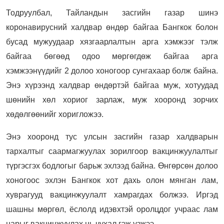
Тодруулбал, Тайландын засгийн газар шинэ
коронавирусний халдвар өндөр байгаа Бангкок болон
бусад мужуудаар хязгаарлалтын арга хэмжээг тэлж
байгаа бөгөөд одоо мөргөгдөж байгаа арга
хэмжээнүүдийг 2 долоо хоногоор сунгахаар болж байна.
Энэ хүрээнд халдвар өндөртэй байгаа муж, хотуудад
шөнийн хөл хориог зарлаж, муж хооронд зорчих
хөдөлгөөнийг хоригложээ.
Энэ хооронд тус улсын засгийн газар халдварын
тархалтыг саармагжуулах зорилгоор вакцинжуулалтыг
түргэсгэх бодлогыг барьж эхлээд байна. Өнгөрсөн долоо
хоногоос эхлэн Бангкок хот дахь олон мянган лам,
хуврагууд вакцинжуулалт хамрагдах болжээ. Иргэд
шашны мөргөл, ёслолд идэвхтэй оролцдог учраас лам
нарыг вакцинжуулах нь чухал гэж үзжээ.