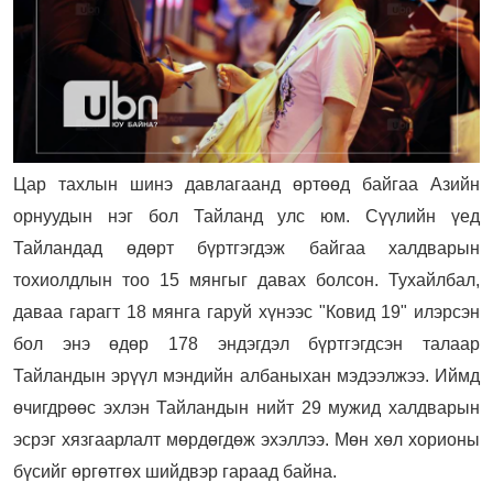
Цар тахлын шинэ давлагаанд өртөөд байгаа Азийн
орнуудын нэг бол Тайланд улс юм. Сүүлийн үед
Тайландад өдөрт бүртгэгдэж байгаа халдварын
тохиолдлын тоо 15 мянгыг давах болсон. Тухайлбал,
даваа гарагт 18 мянга гаруй хүнээс "Ковид 19" илэрсэн
бол энэ өдөр 178 эндэгдэл бүртгэгдсэн талаар
Тайландын эрүүл мэндийн албаныхан мэдээлжээ. Иймд
өчигдрөөс эхлэн Тайландын нийт 29 мужид халдварын
эсрэг хязгаарлалт мөрдөгдөж эхэллээ. Мөн хөл хорионы
бүсийг өргөтгөх шийдвэр гараад байна.