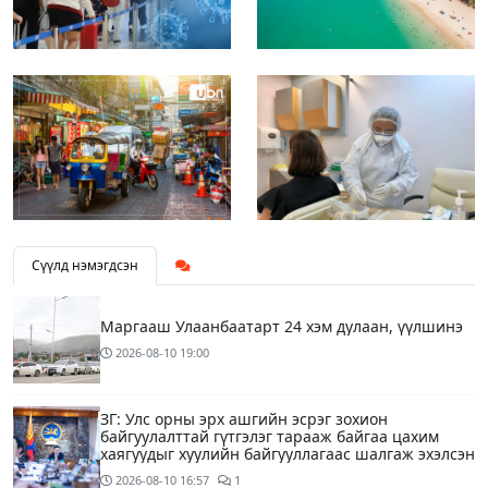
Сүүлд нэмэгдсэн
Маргааш Улаанбаатарт 24 хэм дулаан, үүлшинэ
2026-08-10
19:00
ЗГ: Улс орны эрх ашгийн эсрэг зохион
байгуулалттай гүтгэлэг тарааж байгаа цахим
хаягуудыг хуулийн байгууллагаас шалгаж эхэлсэн
2026-08-10
16:57
1