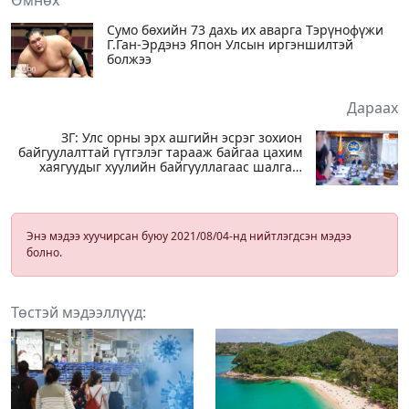
Сумо бөхийн 73 дахь их аварга Тэрүнофүжи
Г.Ган-Эрдэнэ Япон Улсын иргэншилтэй
болжээ
Дараах
ЗГ: Улс орны эрх ашгийн эсрэг зохион
байгуулалттай гүтгэлэг тарааж байгаа цахим
хаягуудыг хуулийн байгууллагаас шалгаж
эхэлсэн
Энэ мэдээ хуучирсан буюу 2021/08/04-нд нийтлэгдсэн мэдээ
болно.
Төстэй мэдээллүүд: