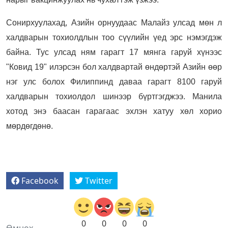
Сонирхуулахад, Азийн орнуудаас Малайз улсад мөн л
халдварын тохиолдлын тоо сүүлийн үед эрс нэмэгдэж
байна. Тус улсад ням гарагт 17 мянга гаруй хүнээс
"Ковид 19" илэрсэн бол халдвартай өндөртэй Азийн өөр
нэг улс болох Филиппинд даваа гарагт 8100 гаруй
халдварын тохиолдол шинээр бүртгэгджээ. Манила
хотод энэ баасан гарагаас эхлэн хатуу хөл хорио
мөрдөгдөнө.
Facebook
Twitter
0
0
0
0
Өмнөх