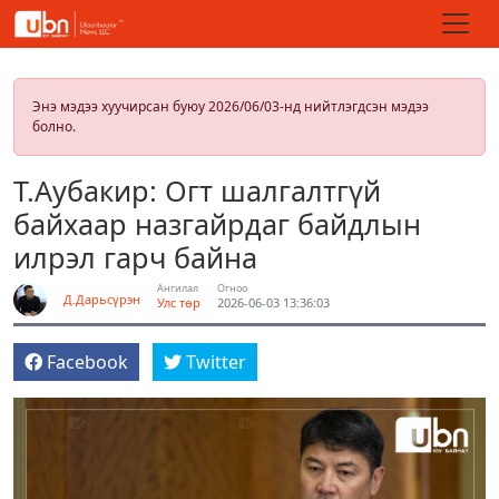
Энэ мэдээ хуучирсан буюу 2026/06/03-нд нийтлэгдсэн мэдээ
болно.
Т.Аубакир: Огт шалгалтгүй
байхаар назгайрдаг байдлын
илрэл гарч байна
Ангилал
Огноо
Д.Дарьсүрэн
Улс төр
2026-06-03 13:36:03
Facebook
Twitter