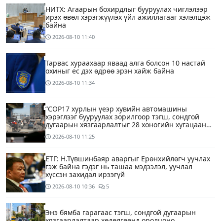
НИТХ: Агаарын бохирдлыг бууруулах чиглэлээр
ирэх өвөл хэрэгжүүлэх үйл ажиллагааг хэлэлцэж
байна
2026-08-10
11:40
Тарвас хураахаар яваад алга болсон 10 настай
охиныг ес дэх өдрөө эрэн хайж байна
2026-08-10
11:34
“COP17 хурлын үеэр хувийн автомашины
хэрэглээг бууруулах зорилгоор тэгш, сондгой
дугаарын хязгаарлалтыг 28 хоногийн хугацаанд
хийнэ“
2026-08-10
11:25
ЕТГ: Н.Түвшинбаяр аваргыг Ерөнхийлөгч уучлах
гэж байна гэдэг нь ташаа мэдээлэл, уучлал
хүссэн захидал ирээгүй
2026-08-10
10:36
5
Энэ бямба гарагаас тэгш, сондгой дугаарын
хязгаарлалтаар хөдөлгөөнд оролцоно