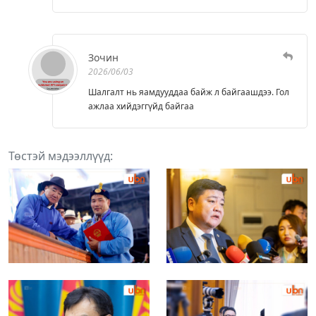
Зочин
2026/06/03
Шалгалт нь яамдууддаа байж л байгаашдээ. Гол
ажлаа хийдэггүйд байгаа
Төстэй мэдээллүүд: