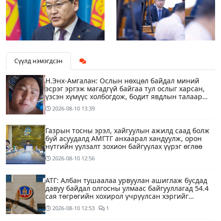
Сүүлд нэмэгдсэн
Н.Энх-Амгалан: Ослын нөхцөл байдал миний
эсрэг эргэж магадгүй байгаа тул ослыг харсан,
үзсэн хүмүүс холбогдож, бодит явдлын талаар
ярьж өгч тусална уу
2026-08-10
13:39
Газрын тосны эрэл, хайгуулын ажилд саад болж
буй асуудалд АМГТГ анхаарал хандуулж, орон
нутгийн уулзалт зохион байгуулах үүрэг өглөө
2026-08-10
12:56
АТГ: Албан тушаалаа урвуулан ашиглаж бусдад
давуу байдал олгосны улмаас байгууллагад 54.4
сая төгрөгийн хохирол учруулсан хэргийг
прокурорт шилжүүллээ
2026-08-10
12:53
1