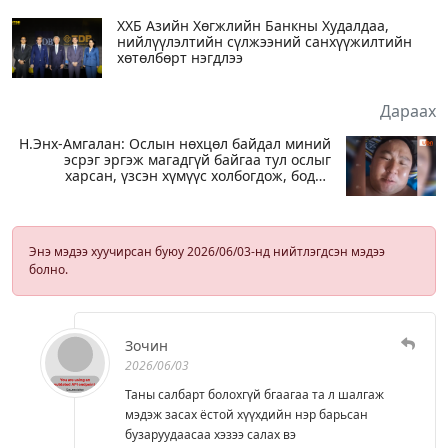
ХХБ Азийн Хөгжлийн Банкны Худалдаа,
нийлүүлэлтийн сүлжээний санхүүжилтийн
хөтөлбөрт нэгдлээ
Дараах
Н.Энх-Амгалан: Ослын нөхцөл байдал миний
эсрэг эргэж магадгүй байгаа тул ослыг
харсан, үзсэн хүмүүс холбогдож, бодит
явдлын талаар ярьж өгч тусална уу
Энэ мэдээ хуучирсан буюу 2026/06/03-нд нийтлэгдсэн мэдээ
болно.
Зочин
2026/06/03
Таны салбарт болохгүй бгаагаа та л шалгаж
мэдэж засах ёстой хүүхдийн нэр барьсан
бузаруудаасаа хэзээ салах вэ