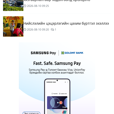
2026-08-10
09:25
Нийслэлийн цэцэрлэгийн цахим бүртгэл эхэллээ
2026-08-10
09:20
1
Хүүхдээ цэцэрлэгт бүртгүүлэхдээ юуг анхаарах вэ
13 цагийн өмнө
ТАНИЛЦ: Тэгш, сондгой хязгаарлалтад
хамаарахгүй тээврийн хэрэгслүүд
13 цагийн өмнө
2
Цэцэрлэгийн бүртгэл маргааш эхэлнэ
13 цагийн өмнө
1