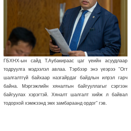
ГБХНХ-ын сайд Т.Аубакираас цаг үеийн асуудлаар
тодруулга мэдээлэл авлаа. Тэрбээр энэ үеэрээ "Огт
шалгалтгүй байхаар назгайрдаг байдлын илрэл гарч
байна. Мэргэжлийн хяналтын байгууллагыг сэргээн
байгуулах хэрэгтэй. Хяналт шалгалт хийж л байвал
тодорхой хэмжээнд эмх замбараанд ордог" гэв.